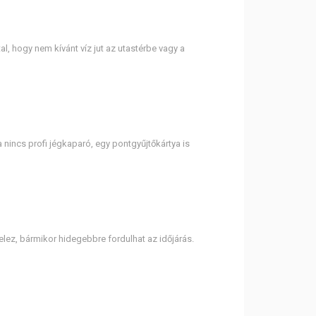
l, hogy nem kívánt víz jut az utastérbe vagy a
a nincs profi jégkaparó, egy pontgyűjtőkártya is
elez, bármikor hidegebbre fordulhat az időjárás.