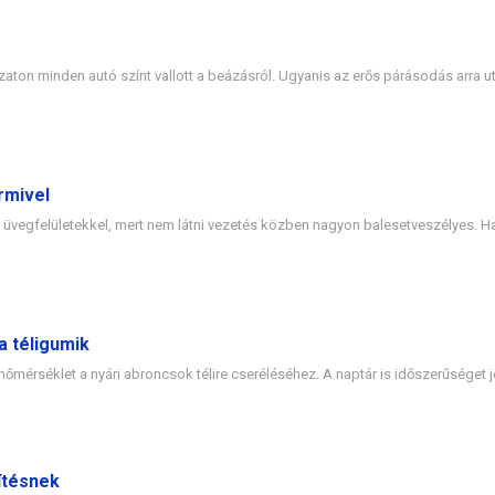
aton minden autó színt vallott a beázásról. Ugyanis az erős párásodás arra uta
rmivel
lan üvegfelületekkel, mert nem látni vezetés közben nagyon balesetveszélyes. H
a téligumik
őmérséklet a nyári abroncsok télire cseréléséhez. A naptár is időszerűséget j
zítésnek