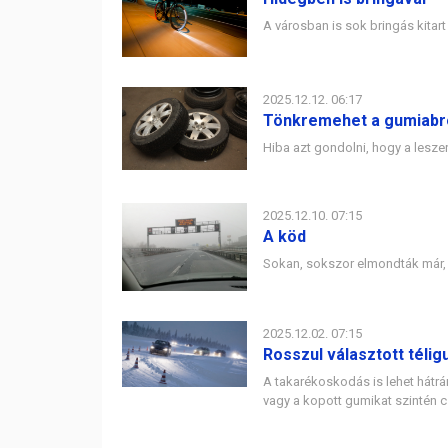
A városban is sok bringás kitar
2025.12.12. 06:17
Tönkremehet a gumiabron
Hiba azt gondolni, hogy a lesze
2025.12.10. 07:15
A köd
Sokan, sokszor elmondták már, 
2025.12.02. 07:15
Rosszul választott télig
A takarékoskodás is lehet hátrá
vagy a kopott gumikat szintén cs