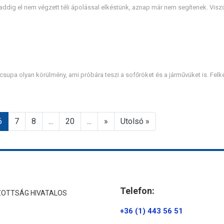
 addig el nem végzett téli ápolással elkéstünk, aznap már nem segítenek. Viszo
 csupa olyan körülmény, ami próbára teszi a sofőröket és a járművüket is. Felk
6
7
8
...
20
...
»
Utolsó »
Telefon:
ZOTTSÁG HIVATALOS
+36 (1) 443 56 51