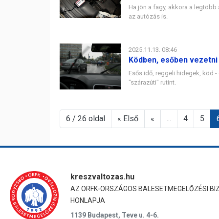
Ha jön a fagy, akkora a legtöbb
az autózás is.
2025.11.13. 08:46
Ködben, esőben vezetni
Esős idő, reggeli hidegek, köd -
"szárazúti" rutint.
6 / 26 oldal
« Első
«
...
4
5
kreszvaltozas.hu
AZ ORFK-ORSZÁGOS BALESETMEGELŐZÉSI BI
HONLAPJA
1139 Budapest, Teve u. 4-6.