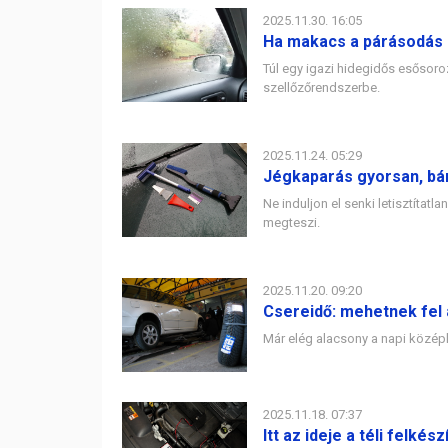
2025.11.30. 16:05
Ha makacs a párásodás
Túl egy igazi hidegidős esősoroz
szellőzőrendszerbe.
2025.11.24. 05:29
Jégkaparás gyorsan, bá
Ne induljon el senki letisztítat
megteszi.
2025.11.20. 09:20
Csereidő: mehetnek fel 
Már elég alacsony a napi középh
2025.11.18. 07:37
Itt az ideje a téli felkés