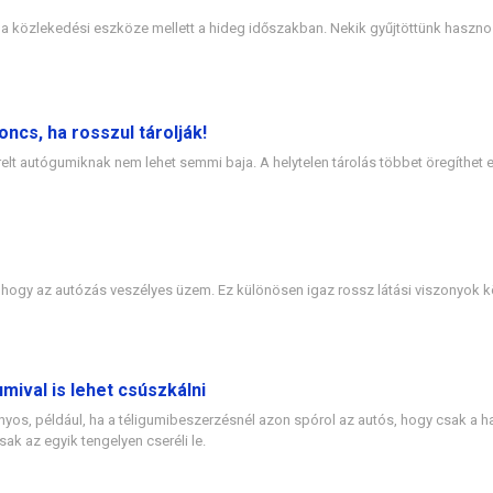
t a közlekedési eszköze mellett a hideg időszakban. Nekik gyűjtöttünk haszn
cs, ha rosszul tárolják!
relt autógumiknak nem lehet semmi baja. A helytelen tárolás többet öregíthet
hogy az autózás veszélyes üzem. Ez különösen igaz rossz látási viszonyok kö
umival is lehet csúszkálni
nyos, például, ha a téligumibeszerzésnél azon spórol az autós, hogy csak a ha
ak az egyik tengelyen cseréli le.