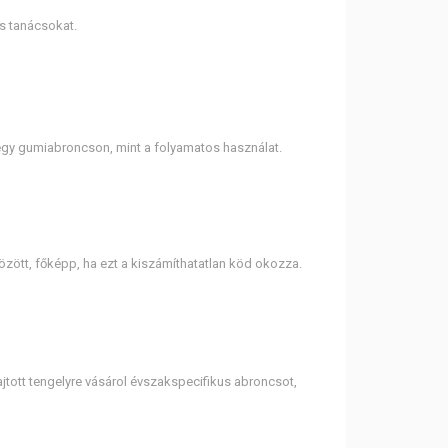
os tanácsokat.
 egy gumiabroncson, mint a folyamatos használat.
zött, főképp, ha ezt a kiszámíthatatlan köd okozza.
jtott tengelyre vásárol évszakspecifikus abroncsot,