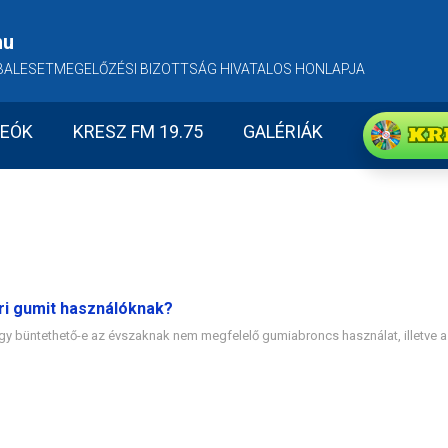
hu
BALESETMEGELŐZÉSI BIZOTTSÁG HIVATALOS HONLAPJA
KR
DEÓK
KRESZ FM 19.75
GALÉRIÁK
ári gumit használóknak?
y büntethető-e az évszaknak nem megfelelő gumiabroncs használat, illetve az 