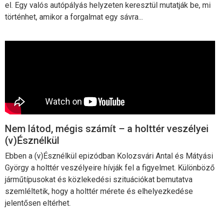
el. Egy valós autópályás helyzeten keresztül mutatják be, mi
történhet, amikor a forgalmat egy sávra...
Nem látod, mégis számít – a holttér veszélyei
(v)Észnélkül
Ebben a (v)Észnélkül epizódban Kolozsvári Antal és Mátyási
György a holttér veszélyeire hívják fel a figyelmet. Különböző
járműtípusokat és közlekedési szituációkat bemutatva
szemléltetik, hogy a holttér mérete és elhelyezkedése
jelentősen eltérhet.