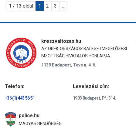
1 / 13 oldal
1
2
3
...
kreszvaltozas.hu
AZ ORFK-ORSZÁGOS BALESETMEGELŐZÉSI
BIZOTTSÁG HIVATALOS HONLAPJA
1139 Budapest, Teve u. 4-6.
Telefon:
Levelezési cím:
+36 (1) 443 56 51
1903 Budapest, Pf.: 314.
police.hu
MAGYAR RENDŐRSÉG