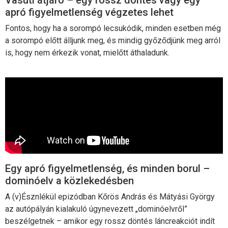
Vasúti átjáró – egy rossz döntés vagy egy
apró figyelmetlenség végzetes lehet
Fontos, hogy ha a sorompó lecsukódik, minden esetben még
a sorompó előtt álljunk meg, és mindig győződjünk meg arról
is, hogy nem érkezik vonat, mielőtt áthaladunk.
Egy apró figyelmetlenség, és minden borul –
dominóelv a közlekedésben
A (v)Észnlékül epizódban Kőrös András és Mátyási György
az autópályán kialakuló úgynevezett „dominóelvről”
beszélgetnek – amikor egy rossz döntés láncreakciót indít