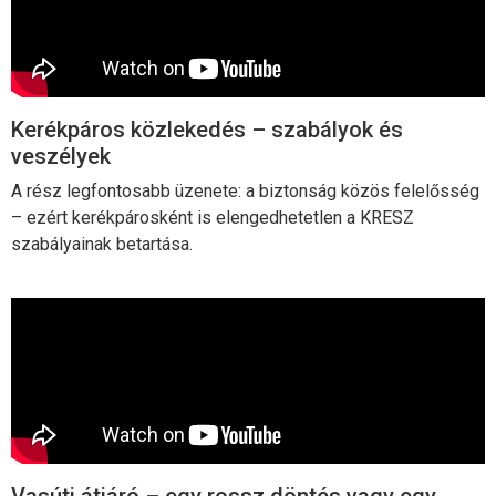
Kerékpáros közlekedés – szabályok és
veszélyek
A rész legfontosabb üzenete: a biztonság közös felelősség
– ezért kerékpárosként is elengedhetetlen a KRESZ
szabályainak betartása.