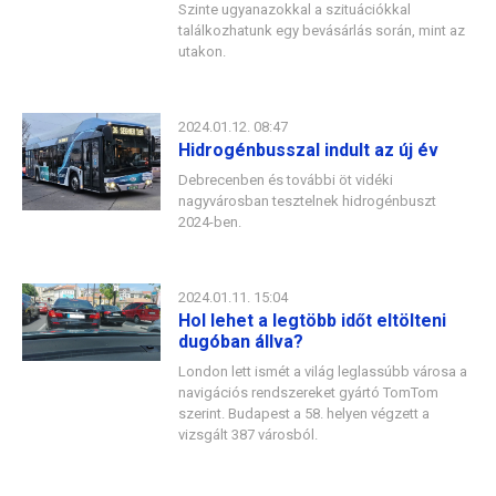
Szinte ugyanazokkal a szituációkkal
találkozhatunk egy bevásárlás során, mint az
utakon.
2024.01.12. 08:47
Hidrogénbusszal indult az új év
Debrecenben és további öt vidéki
nagyvárosban tesztelnek hidrogénbuszt
2024-ben.
2024.01.11. 15:04
Hol lehet a legtöbb időt eltölteni
dugóban állva?
London lett ismét a világ leglassúbb városa a
navigációs rendszereket gyártó TomTom
szerint. Budapest a 58. helyen végzett a
vizsgált 387 városból.