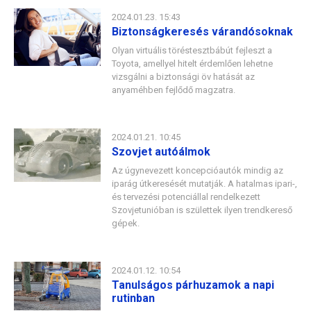
2024.01.23. 15:43
Biztonságkeresés várandósoknak
Olyan virtuális töréstesztbábút fejleszt a
Toyota, amellyel hitelt érdemlően lehetne
vizsgálni a biztonsági öv hatását az
anyaméhben fejlődő magzatra.
2024.01.21. 10:45
Szovjet autóálmok
Az úgynevezett koncepcióautók mindig az
iparág útkeresését mutatják. A hatalmas ipari-,
és tervezési potenciállal rendelkezett
Szovjetunióban is születtek ilyen trendkereső
gépek.
2024.01.12. 10:54
Tanulságos párhuzamok a napi
rutinban