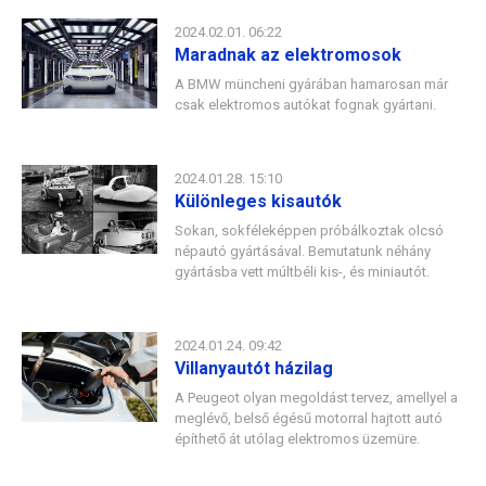
2024.02.01. 06:22
Maradnak az elektromosok
A BMW müncheni gyárában hamarosan már
csak elektromos autókat fognak gyártani.
2024.01.28. 15:10
Különleges kisautók
Sokan, sokféleképpen próbálkoztak olcsó
népautó gyártásával. Bemutatunk néhány
gyártásba vett múltbéli kis-, és miniautót.
2024.01.24. 09:42
Villanyautót házilag
A Peugeot olyan megoldást tervez, amellyel a
meglévő, belső égésű motorral hajtott autó
építhető át utólag elektromos üzemüre.