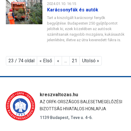
2024.01.10. 16:15
Karácsonyfák és autók
Tart a kiszolgált karácsonyi fenyők
begyűjtése. Budapesten 250 gyűjtőpontot
jelöltek ki, ezek közelében az autósok
számítsanak nagyobb mozgásra, kukásautók
jelenlétére, illetve az útra keveredett fákra is.
23 / 74 oldal
« Első
«
...
21
Utolsó »
kreszvaltozas.hu
AZ ORFK-ORSZÁGOS BALESETMEGELŐZÉSI
BIZOTTSÁG HIVATALOS HONLAPJA
1139 Budapest, Teve u. 4-6.