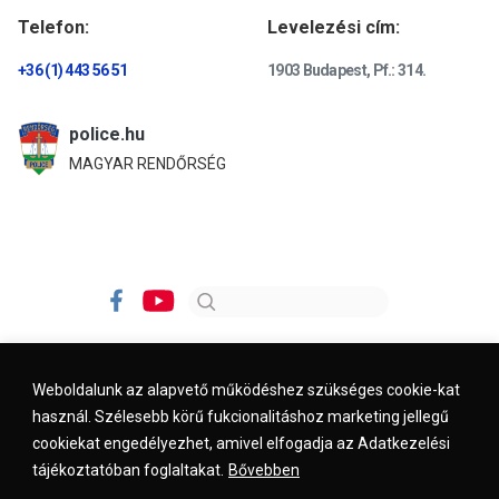
Telefon:
Levelezési cím:
+36 (1) 443 56 51
1903 Budapest, Pf.: 314.
police.hu
MAGYAR RENDŐRSÉG
Weboldalunk az alapvető működéshez szükséges cookie-kat
használ. Szélesebb körű fukcionalitáshoz marketing jellegű
Impresszum
Kapcsolat
Jogi nyilatkozat
cookiekat engedélyezhet, amivel elfogadja az Adatkezelési
tájékoztatóban foglaltakat.
Bővebben