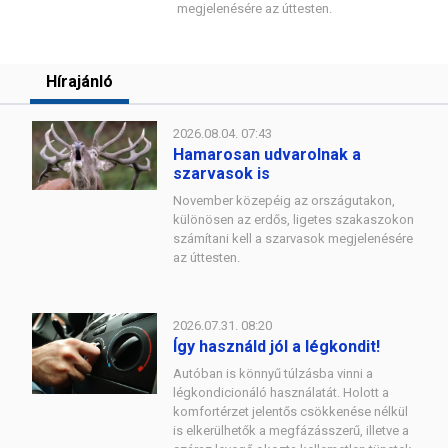
megjelenésére az úttesten.
Hírajánló
2026.08.04. 07:43
Hamarosan udvarolnak a
szarvasok is
November közepéig az országutakon,
különösen az erdős, ligetes szakaszokon
számítani kell a szarvasok megjelenésére
az úttesten.
2026.07.31. 08:20
Így használd jól a légkondit!
Autóban is könnyű túlzásba vinni a
légkondicionáló használatát. Holott a
komfortérzet jelentős csökkenése nélkül
is elkerülhetők a megfázásszerű, illetve a