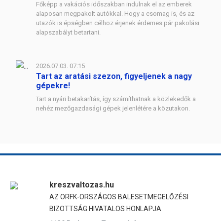
Főképp a vakációs időszakban indulnak el az emberek
alaposan megpakolt autókkal. Hogy a csomag is, és az
utazók is épségben célhoz érjenek érdemes pár pakolási
alapszabályt betartani.
2026.07.03. 07:15
Tart az aratási szezon, figyeljenek a nagy
gépekre!
Tart a nyári betakarítás, így számíthatnak a közlekedők a
nehéz mezőgazdasági gépek jelenlétére a közutakon.
kreszvaltozas.hu
AZ ORFK-ORSZÁGOS BALESETMEGELŐZÉSI
BIZOTTSÁG HIVATALOS HONLAPJA