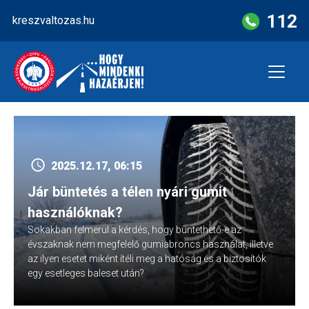
Skip
112
kreszvaltozas.hu
to
content
2025.12.17, 06:15
Jár büntetés a télen nyári gumit
használóknak?
Sokakban felmerül a kérdés, hogy büntethető-e az
évszaknak nem megfelelő gumiabroncs használat, illetve
az ilyen esetet miként ítéli meg a hatóság és a biztosítók
egy esetleges baleset után?