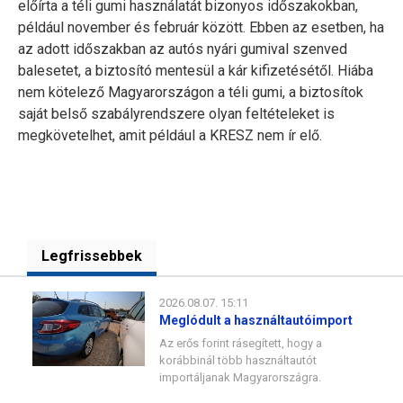
előírta a téli gumi használatát bizonyos időszakokban,
például november és február között. Ebben az esetben, ha
az adott időszakban az autós nyári gumival szenved
balesetet, a biztosító mentesül a kár kifizetésétől. Hiába
nem kötelező Magyarországon a téli gumi, a biztosítok
saját belső szabályrendszere olyan feltételeket is
megkövetelhet, amit például a KRESZ nem ír elő.
Legfrissebbek
2026.08.07. 15:11
Meglódult a használtautóimport
Az erős forint rásegített, hogy a
korábbinál több használtautót
importáljanak Magyarországra.