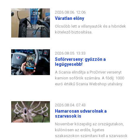
2026.08.06. 12:06
Váratlan előny
Olcsóbb lett a villanyautók és a hibridek
kötelező biztosítása.
2026.08.05. 13:33
Sofőrverseny: győzzön a
legügyesebb!
A Scania elindítja a ProDriver versenyt
kamion sofőrök számára. A fődíj: 1000
euró értékű Scania Webshop utalvány.
2026.08.04. 07:43
Hamarosan udvarolnak a
szarvasok is
November közepéig az országutakon,
különösen az erdős, ligetes
szakaszokon számítani kell a szarvasok