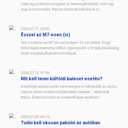
még egy prémium program is feleannyiba kerül, mint egy
alap kézimosatás. Persze lehetnek hátrányok is.
2026.07.11. 20:30
Ésszel az M7-esen (is)
Tart a szezon az M7-es autópályán. Ez azt jelenti, hogy
különleges esemény nélkül, egyszerűen a forgalomsűrűség
miatt is kialakulhatnak torlódások.
2026.07.10. 07:45
Mit kell tenni külföldi baleset esetén?
A külföldi utazás során bármennyire is felkészült az autós,
sajnos érheti váratlan közlekedési baleset – akárcsak
itthon. Érdemes tudni mi a teendő ilyen esetben!
2026.07.09. 06:15
Tudni kell okosan pakolni az autóban