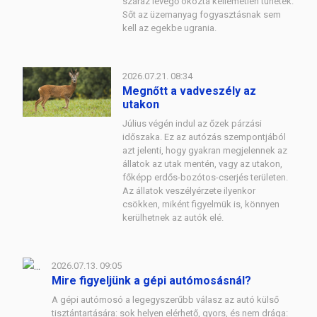
száraz levegő okozta kellemetlen tünetek.
Sőt az üzemanyag fogyasztásnak sem
kell az egekbe ugrania.
2026.07.21. 08:34
Megnőtt a vadveszély az
utakon
Július végén indul az őzek párzási
időszaka. Ez az autózás szempontjából
azt jelenti, hogy gyakran megjelennek az
állatok az utak mentén, vagy az utakon,
főképp erdős-bozótos-cserjés területen.
Az állatok veszélyérzete ilyenkor
csökken, miként figyelmük is, könnyen
kerülhetnek az autók elé.
2026.07.13. 09:05
Mire figyeljünk a gépi autómosásnál?
A gépi autómosó a legegyszerűbb válasz az autó külső
tisztántartására: sok helyen elérhető, gyors, és nem drága: