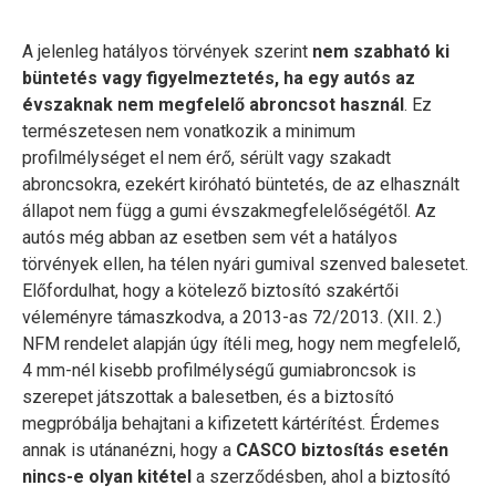
A jelenleg hatályos törvények szerint
nem szabható ki
büntetés vagy figyelmeztetés, ha egy autós az
évszaknak nem megfelelő abroncsot használ
. Ez
természetesen nem vonatkozik a minimum
profilmélységet el nem érő, sérült vagy szakadt
abroncsokra, ezekért kiróható büntetés, de az elhasznált
állapot nem függ a gumi évszakmegfelelőségétől. Az
autós még abban az esetben sem vét a hatályos
törvények ellen, ha télen nyári gumival szenved balesetet.
Előfordulhat, hogy a kötelező biztosító szakértői
véleményre támaszkodva, a 2013-as 72/2013. (XII. 2.)
NFM rendelet alapján úgy ítéli meg, hogy nem megfelelő,
4 mm-nél kisebb profilmélységű gumiabroncsok is
szerepet játszottak a balesetben, és a biztosító
megpróbálja behajtani a kifizetett kártérítést. Érdemes
annak is utánanézni, hogy a
CASCO biztosítás esetén
nincs-e olyan kitétel
a szerződésben, ahol a biztosító