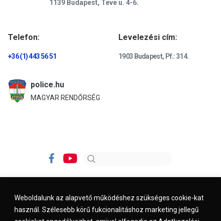
1139 Budapest, Teve u. 4-6.
Telefon:
Levelezési cím:
+36 (1) 443 56 51
1903 Budapest, Pf.: 314.
police.hu
MAGYAR RENDŐRSÉG
Weboldalunk az alapvető működéshez szükséges cookie-kat
használ. Szélesebb körű fukcionalitáshoz marketing jellegű
Impresszum
Kapcsolat
Jogi nyilatkozat