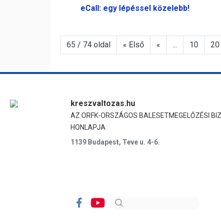
eCall: egy lépéssel közelebb!
65 / 74 oldal
« Első
«
...
10
20
kreszvaltozas.hu
AZ ORFK-ORSZÁGOS BALESETMEGELŐZÉSI BI
HONLAPJA
1139 Budapest, Teve u. 4-6.