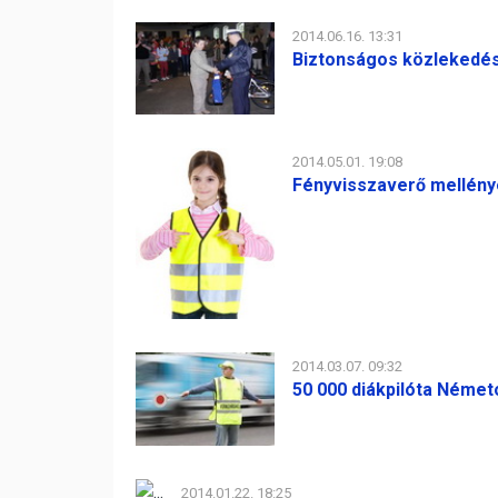
2014.06.16. 13:31
Biztonságos közleked
2014.05.01. 19:08
Fényvisszaverő mellény
2014.03.07. 09:32
50 000 diákpilóta Néme
2014.01.22. 18:25