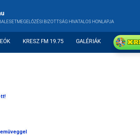
hu
BALESETMEGELŐZÉSI BIZOTTSÁG HIVATALOS HONLAPJA
KR
DEÓK
KRESZ FM 19.75
GALÉRIÁK
tt!
zemüveggel