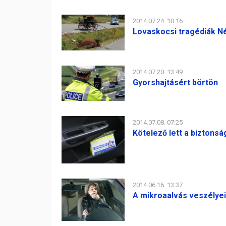
2014.07.24. 10:16
Lovaskocsi tragédiák 
2014.07.20. 13:49
Gyorshajtásért börtön
2014.07.08. 07:25
Kötelező lett a biztons
2014.06.16. 13:37
A mikroaalvás veszélyei