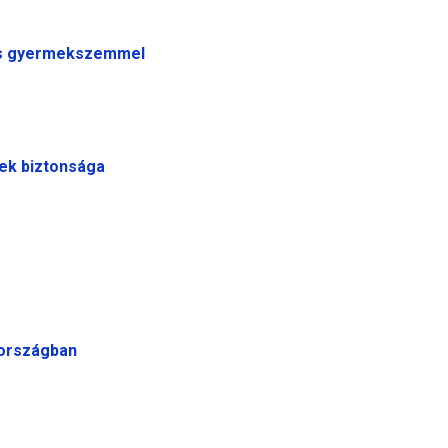
és gyermekszemmel
ek biztonsága
tországban