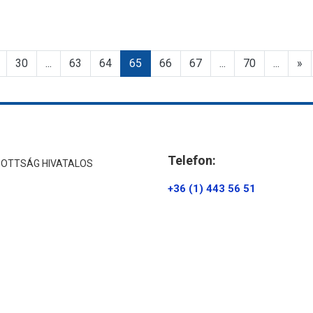
30
...
63
64
65
66
67
...
70
...
»
Telefon:
ZOTTSÁG HIVATALOS
+36 (1) 443 56 51