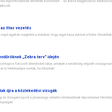
dra legfontosabbak lennének körülötted!” - az Autós Nagykoalíció edukációs
alkozik.
 az ittas vezetés
, majd egyikük megkérte a másikat, hogy vigye haza autóval a fivére. Elindulta
endőröknek „Zebra terv” idején
áromnapos fokozott ellenőrzést takar, amelyet a rendőrség végzett országosa
 is felelősségre vonták, ha hibáztak!
ak újra a közlekedési vizsgák
 és Vizsgaközpont a járványügyi védelmi intézkedések lépcsőzetes feloldásáh
enységeit.