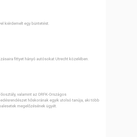
vel kiérdemelt egy büntetést.
ásaira fittyet hányó autósokat Utrecht közelében.
Főosztály, valamint az ORFK-Országos
kedésrendészet hőskorának egyik utolsó tanúja, aki több
a balesetek megelőzésének ügyét.