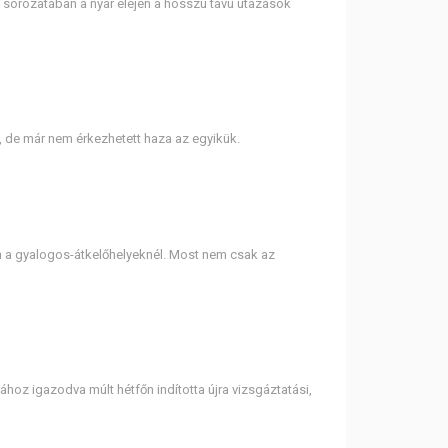
 sorozatában a nyár elején a hosszú távú utazások
k, de már nem érkezhetett haza az egyikük.
n a gyalogos-átkelőhelyeknél. Most nem csak az
oz igazodva múlt hétfőn indította újra vizsgáztatási,