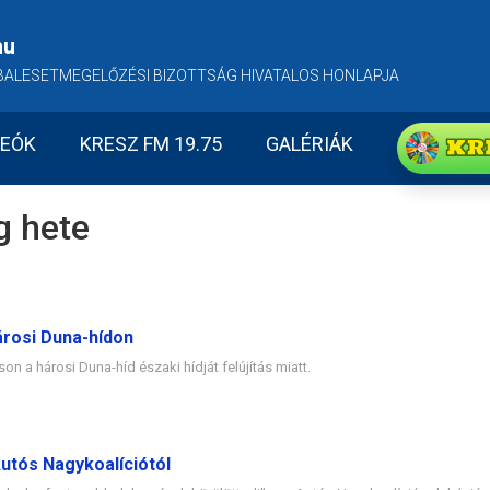
hu
BALESETMEGELŐZÉSI BIZOTTSÁG HIVATALOS HONLAPJA
KR
DEÓK
KRESZ FM 19.75
GALÉRIÁK
g hete
árosi Duna-hídon
on a hárosi Duna-híd északi hídját felújítás miatt.
utós Nagykoalíciótól