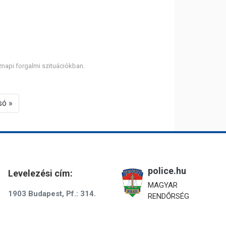
napi forgalmi szituációkban.
só »
police.hu
Levelezési cím:
MAGYAR
1903 Budapest, Pf.: 314.
RENDŐRSÉG