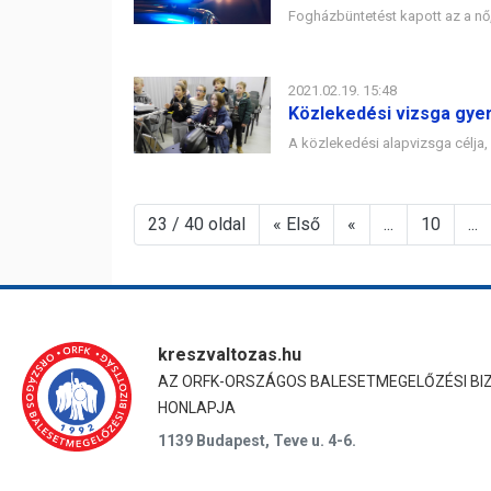
Fogházbüntetést kapott az a nő,
2021.02.19. 15:48
Közlekedési vizsga gy
A közlekedési alapvizsga célj
23 / 40 oldal
« Első
«
...
10
...
kreszvaltozas.hu
AZ ORFK-ORSZÁGOS BALESETMEGELŐZÉSI BI
HONLAPJA
1139 Budapest, Teve u. 4-6.