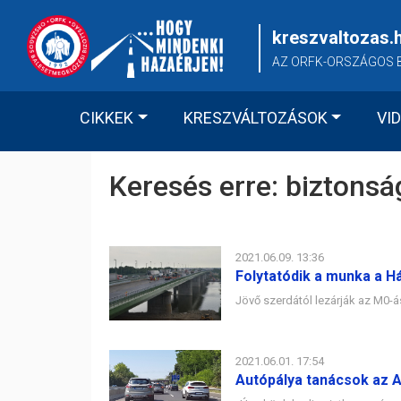
Skip
to
kreszvaltozas.
content
AZ ORFK-ORSZÁGOS 
CIKKEK
KRESZVÁLTOZÁSOK
VI
Keresés erre:
biztonsá
2021.06.09. 13:36
Folytatódik a munka a H
Jövő szerdától lezárják az M0-ás
2021.06.01. 17:54
Autópálya tanácsok az A