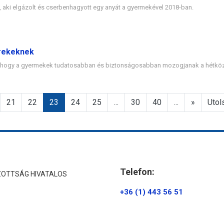
 aki elgázolt és cserbenhagyott egy anyát a gyermekével 2018-ban.
erekeknek
a, hogy a gyermekek tudatosabban és biztonságosabban mozogjanak a hétköz
21
22
23
24
25
...
30
40
...
»
Utol
Telefon:
ZOTTSÁG HIVATALOS
+36 (1) 443 56 51