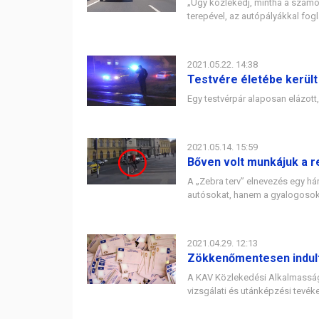
„Úgy közlekedj, mintha a számo
terepével, az autópályákkal fogl
2021.05.22. 14:38
Testvére életébe került
Egy testvérpár alaposan elázott
2021.05.14. 15:59
Bőven volt munkájuk a r
A „Zebra terv” elnevezés egy h
autósokat, hanem a gyalogosokat
2021.04.29. 12:13
Zökkenőmentesen indult
A KAV Közlekedési Alkalmassági
vizsgálati és utánképzési tevék