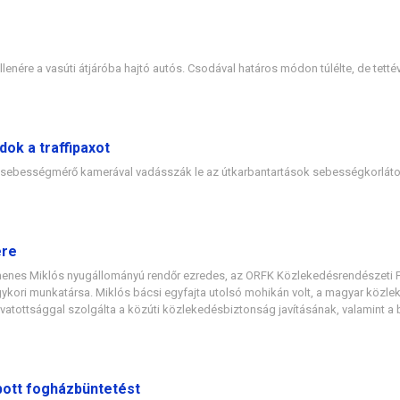
ellenére a vasúti átjáróba hajtó autós. Csodával határos módon túlélte, de tetté
dok a traffipaxot
t sebességmérő kamerával vadásszák le az útkarbantartások sebességkorlátoz
ére
menes Miklós nyugállományú rendőr ezredes, az ORFK Közlekedésrendészeti 
ykori munkatársa. Miklós bácsi egyfajta utolsó mohikán volt, a magyar közle
ivatottsággal szolgálta a közúti közlekedésbiztonság javításának, valamint 
ott fogházbüntetést