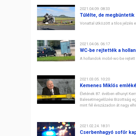
2021.04.09. 08:33
Túlélte, de megbüntetik
Vonattal ütközött a tilos jelzés 
2021.04.06. 06:17
WC-be rejtették a hollan
A hollandok mobil-wc-be rejtet
2021.03.05. 10:20
Kemenes Miklós emlék
Életének 87. évében elhunyt Ke
Balesetmegelőzési Bizottság eg
mint fél évszázadon át nagy elh
2021.02.24. 18:31
Cserbenhagyó sofőr kap