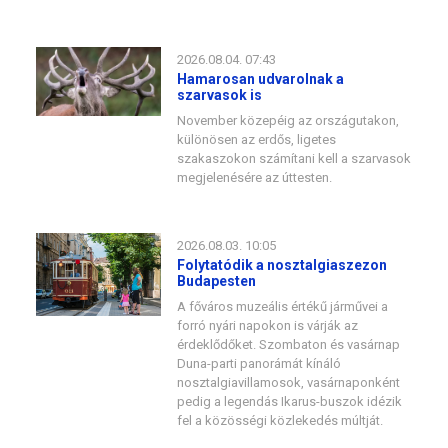
2026.08.04. 07:43
Hamarosan udvarolnak a
szarvasok is
November közepéig az országutakon,
különösen az erdős, ligetes
szakaszokon számítani kell a szarvasok
megjelenésére az úttesten.
2026.08.03. 10:05
Folytatódik a nosztalgiaszezon
Budapesten
A főváros muzeális értékű járművei a
forró nyári napokon is várják az
érdeklődőket. Szombaton és vasárnap
Duna-parti panorámát kínáló
nosztalgiavillamosok, vasárnaponként
pedig a legendás Ikarus-buszok idézik
fel a közösségi közlekedés múltját.