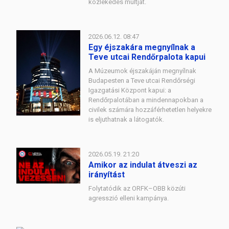
közlekedés múltját.
2026.06.12. 08:47
Egy éjszakára megnyílnak a
Teve utcai Rendőrpalota kapui
A Múzeumok éjszakáján megnyílnak
Budapesten a Teve utcai Rendőrségi
Igazgatási Központ kapui: a
Rendőrpalotában a mindennapokban a
civilek számára hozzáférhetetlen helyekre
is eljuthatnak a látogatók.
2026.05.19. 21:20
Amikor az indulat átveszi az
irányítást
Folytatódik az ORFK–OBB közúti
agresszió elleni kampánya.