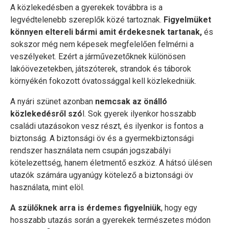
A közlekedésben a gyerekek továbbra is a
legvédtelenebb szereplők közé tartoznak.
Figyelmüket
könnyen eltereli bármi amit érdekesnek tartanak,
és
sokszor még nem képesek megfelelően felmérni a
veszélyeket. Ezért a járművezetőknek különösen
lakóövezetekben, játszóterek, strandok és táborok
környékén fokozott óvatossággal kell közlekedniük.
A nyári szünet azonban
nemcsak az önálló
közlekedésről szó
l. Sok gyerek ilyenkor hosszabb
családi utazásokon vesz részt, és ilyenkor is fontos a
biztonság. A biztonsági öv és a gyermekbiztonsági
rendszer használata nem csupán jogszabályi
kötelezettség, hanem életmentő eszköz. A hátsó ülésen
utazók számára ugyanúgy kötelező a biztonsági öv
használata, mint elöl.
A szülőknek arra is érdemes figyelniük
, hogy egy
hosszabb utazás során a gyerekek természetes módon