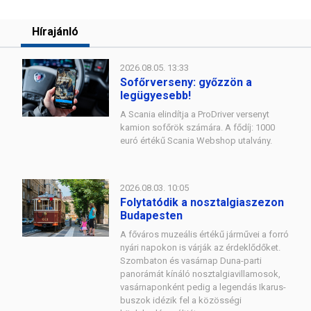
Hírajánló
2026.08.05. 13:33
Sofőrverseny: győzzön a
legügyesebb!
A Scania elindítja a ProDriver versenyt
kamion sofőrök számára. A fődíj: 1000
euró értékű Scania Webshop utalvány.
2026.08.03. 10:05
Folytatódik a nosztalgiaszezon
Budapesten
A főváros muzeális értékű járművei a forró
nyári napokon is várják az érdeklődőket.
Szombaton és vasárnap Duna-parti
panorámát kínáló nosztalgiavillamosok,
vasárnaponként pedig a legendás Ikarus-
buszok idézik fel a közösségi