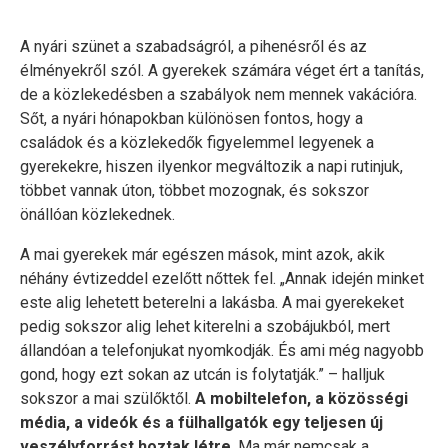
A nyári szünet a szabadságról, a pihenésről és az
élményekről szól. A gyerekek számára véget ért a tanítás,
de a közlekedésben a szabályok nem mennek vakációra.
Sőt, a nyári hónapokban különösen fontos, hogy a
családok és a közlekedők figyelemmel legyenek a
gyerekekre, hiszen ilyenkor megváltozik a napi rutinjuk,
többet vannak úton, többet mozognak, és sokszor
önállóan közlekednek.
A mai gyerekek már egészen mások, mint azok, akik
néhány évtizeddel ezelőtt nőttek fel. „Annak idején minket
este alig lehetett beterelni a lakásba. A mai gyerekeket
pedig sokszor alig lehet kiterelni a szobájukból, mert
állandóan a telefonjukat nyomkodják. És ami még nagyobb
gond, hogy ezt sokan az utcán is folytatják.” – halljuk
sokszor a mai szülőktől.
A mobiltelefon, a közösségi
média, a videók és a fülhallgatók egy teljesen új
veszélyforrást hoztak létre
. Ma már nemcsak a