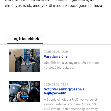
élmények azok, amelyekről mindenki épségben tér haza.
Legfrissebbek
2026.08.06. 12:06
Váratlan előny
Olcsóbb lett a villanyautók és a hibridek
kötelező biztosítása.
2026.08.05. 13:33
Sofőrverseny: győzzön a
legügyesebb!
A Scania elindítja a ProDriver versenyt
kamion sofőrök számára. A fődíj: 1000
euró értékű Scania Webshop utalvány.