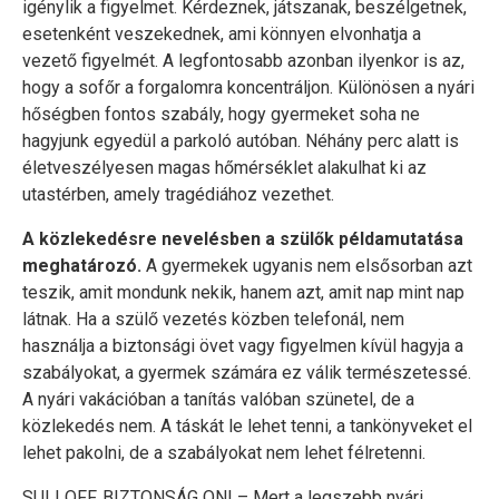
igénylik a figyelmet. Kérdeznek, játszanak, beszélgetnek,
esetenként veszekednek, ami könnyen elvonhatja a
vezető figyelmét. A legfontosabb azonban ilyenkor is az,
hogy a sofőr a forgalomra koncentráljon. Különösen a nyári
hőségben fontos szabály, hogy gyermeket soha ne
hagyjunk egyedül a parkoló autóban. Néhány perc alatt is
életveszélyesen magas hőmérséklet alakulhat ki az
utastérben, amely tragédiához vezethet.
A közlekedésre nevelésben a szülők példamutatása
meghatározó.
A gyermekek ugyanis nem elsősorban azt
teszik, amit mondunk nekik, hanem azt, amit nap mint nap
látnak. Ha a szülő vezetés közben telefonál, nem
használja a biztonsági övet vagy figyelmen kívül hagyja a
szabályokat, a gyermek számára ez válik természetessé.
A nyári vakációban a tanítás valóban szünetel, de a
közlekedés nem. A táskát le lehet tenni, a tankönyveket el
lehet pakolni, de a szabályokat nem lehet félretenni.
SULI OFF, BIZTONSÁG ON! – Mert a legszebb nyári