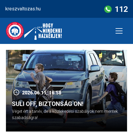
Skip
112
kreszvaltozas.hu
to
content
2026.06.11, 16:58
SULI OFF, BIZTONSÁG ON!
Véget ért a tanév, de a közlekedési szabályok nem mentek
szabadságra!