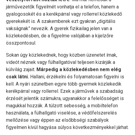
járművezetők figyelmét vonhatja el a telefon, hanem a
gyalogosokét és a kerékpárral vagy rollerrel közlekedő
gyerekekét is. A szakemberek ezt gyakran „digitális
vakságnak” nevezik. A gyerek fizikailag jelen van a
közlekedésben, de a figyelme valójában a kijelzőre
összpontosul.
Sokan úgy közlekednek, hogy közben üzenetet írnak,
videót néznek vagy fülhallgatóval teljesen kizárják a
külvilág zajait.
Márpedig a közlekedésben nem elég
csak látni.
Hallani, érzékelni és folyamatosan figyelni is
kell. A nyári szünetben egyre több gyermek közlekedik
kerékpárral vagy rollerrel. Ezek a járművek a szabadság
érzését jelentik számukra, ugyanakkor a felelősséget is
magukkal hozzák. A túlzott sebesség, a mobiltelefon
használata, a fülhallgató viselése, a védőfelszerelés
mellőzése vagy éppen az elsőbbségi szabályok
figyelmen kívül hagyása súlyos következményekkel járhat.