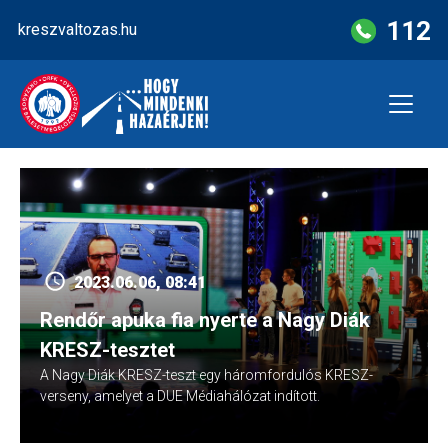
Skip
112
kreszvaltozas.hu
to
content
2023.06.06, 08:41
Rendőr apuka fia nyerte a Nagy Diák
KRESZ-tesztet
A Nagy Diák KRESZ-teszt egy háromfordulós KRESZ-
verseny, amelyet a DUE Médiahálózat indított.