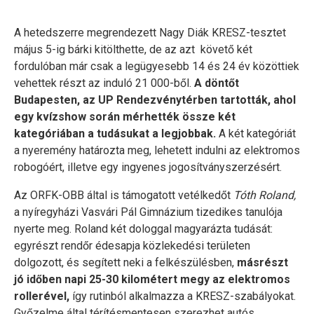
A hetedszerre megrendezett Nagy Diák KRESZ-tesztet
május 5-ig bárki kitölthette, de az azt követő két
fordulóban már csak a legügyesebb 14 és 24 év közöttiek
vehettek részt az induló 21 000-ből.
A döntőt
Budapesten, az UP Rendezvénytérben tartották, ahol
egy kvízshow során mérhették össze két
kategóriában a tudásukat a legjobbak.
A két kategóriát
a nyeremény határozta meg, lehetett indulni az elektromos
robogóért, illetve egy ingyenes jogosítványszerzésért.
Az ORFK-OBB által is támogatott vetélkedőt
Tóth Roland,
a nyíregyházi Vasvári Pál Gimnázium tizedikes tanulója
nyerte meg. Roland két dologgal magyarázta tudását:
egyrészt rendőr édesapja közlekedési területen
dolgozott, és segített neki a felkészülésben,
másrészt
jó időben napi 25-30 kilométert megy az elektromos
rollerével,
így rutinból alkalmazza a KRESZ-szabályokat.
Győzelme által térítésmentesen szerezhet autós