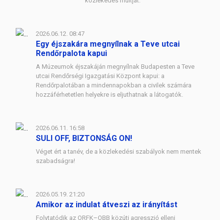
közlekedés múltját.
2026.06.12. 08:47
Egy éjszakára megnyílnak a Teve utcai
Rendőrpalota kapui
A Múzeumok éjszakáján megnyílnak Budapesten a Teve
utcai Rendőrségi Igazgatási Központ kapui: a
Rendőrpalotában a mindennapokban a civilek számára
hozzáférhetetlen helyekre is eljuthatnak a látogatók.
2026.06.11. 16:58
SULI OFF, BIZTONSÁG ON!
Véget ért a tanév, de a közlekedési szabályok nem mentek
szabadságra!
2026.05.19. 21:20
Amikor az indulat átveszi az irányítást
Folytatódik az ORFK–OBB közúti agresszió elleni