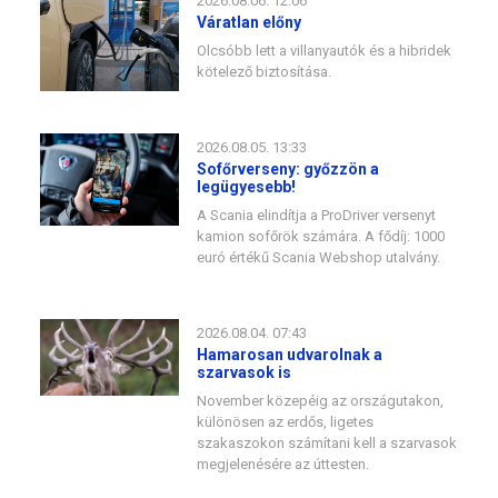
2026.08.06. 12:06
Váratlan előny
Olcsóbb lett a villanyautók és a hibridek
kötelező biztosítása.
2026.08.05. 13:33
Sofőrverseny: győzzön a
legügyesebb!
A Scania elindítja a ProDriver versenyt
kamion sofőrök számára. A fődíj: 1000
euró értékű Scania Webshop utalvány.
2026.08.04. 07:43
Hamarosan udvarolnak a
szarvasok is
November közepéig az országutakon,
különösen az erdős, ligetes
szakaszokon számítani kell a szarvasok
megjelenésére az úttesten.