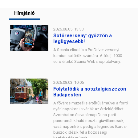
Hírajánló
2026.08.05. 13:33
Sofőrverseny: győzzön a
legügyesebb!
A Scania elindítja a ProDriver versenyt
kamion sofőrök számára. A fődíj: 1000
euró értékű Scania Webshop utalvány.
2026.08.03. 10:05
Folytatódik a nosztalgiaszezon
Budapesten
A főváros muzeális értékű járművei a forró
nyári napokon is várják az érdeklődőket.
Szombaton és vasárnap Duna-parti
panorámát kínáló nosztalgiavillamosok,
vasárnaponként pedig a legendás Ikarus-
buszok idézik fel a közösségi