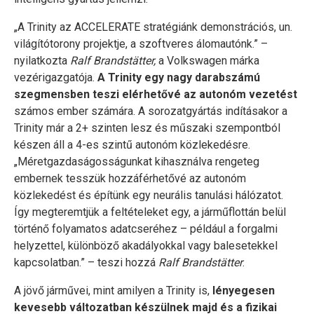
„A Trinity az ACCELERATE stratégiánk demonstrációs, un.
világítótorony projektje, a szoftveres álomautónk.” –
nyilatkozta
Ralf Brandstätter,
a Volkswagen márka
vezérigazgatója.
A Trinity egy nagy darabszámú
szegmensben teszi elérhetővé az autonóm vezetést
számos ember számára. A sorozatgyártás indításakor a
Trinity már a 2+ szinten lesz és műszaki szempontból
készen áll a 4-es szintű autonóm közlekedésre.
„Méretgazdaságosságunkat kihasználva rengeteg
embernek tesszük hozzáférhetővé az autonóm
közlekedést és építünk egy neurális tanulási hálózatot.
Így megteremtjük a feltételeket egy, a járműflottán belül
történő folyamatos adatcseréhez – például a forgalmi
helyzettel, különböző akadályokkal vagy balesetekkel
kapcsolatban.” – teszi hozzá
Ralf Brandstätter
.
A jövő járművei, mint amilyen a Trinity is,
lényegesen
kevesebb változatban készülnek majd és a fizikai