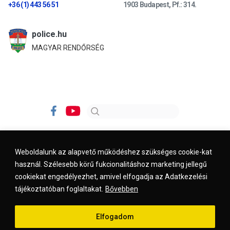
+36 (1) 443 56 51
1903 Budapest, Pf.: 314.
police.hu
MAGYAR RENDŐRSÉG
Weboldalunk az alapvető működéshez szükséges cookie-kat
használ. Szélesebb körű fukcionalitáshoz marketing jellegű
Impresszum
Kapcsolat
Jogi nyilatkozat
cookiekat engedélyezhet, amivel elfogadja az Adatkezelési
tájékoztatóban foglaltakat.
Bővebben
© 2026. kreszvaltozas.hu
Elfogadom