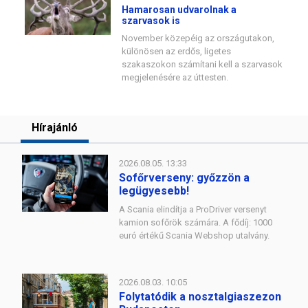
Hamarosan udvarolnak a
szarvasok is
November közepéig az országutakon,
különösen az erdős, ligetes
szakaszokon számítani kell a szarvasok
megjelenésére az úttesten.
Hírajánló
2026.08.05. 13:33
Sofőrverseny: győzzön a
legügyesebb!
A Scania elindítja a ProDriver versenyt
kamion sofőrök számára. A fődíj: 1000
euró értékű Scania Webshop utalvány.
2026.08.03. 10:05
Folytatódik a nosztalgiaszezon