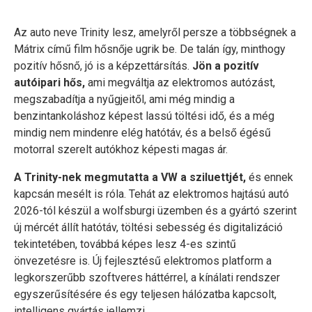
Az auto neve Trinity lesz, amelyről persze a többségnek a
Mátrix című film hősnője ugrik be. De talán így, minthogy
pozitív hősnő, jó is a képzettársítás.
Jön a pozitív
autóipari hős,
ami megváltja az elektromos autózást,
megszabadítja a nyűgjeitől, ami még mindig a
benzintankoláshoz képest lassú töltési idő, és a még
mindig nem mindenre elég hatótáv, és a belső égésű
motorral szerelt autókhoz képesti magas ár.
A Trinity-nek megmutatta a VW a sziluettjét,
és ennek
kapcsán mesélt is róla. Tehát az elektromos hajtású autó
2026-tól készül a wolfsburgi üzemben és a gyártó szerint
új mércét állít hatótáv, töltési sebesség és digitalizáció
tekintetében, továbbá képes lesz 4-es szintű
önvezetésre is. Új fejlesztésű elektromos platform a
legkorszerűbb szoftveres háttérrel, a kínálati rendszer
egyszerűsítésére és egy teljesen hálózatba kapcsolt,
intelligens gyártás jellemzi.