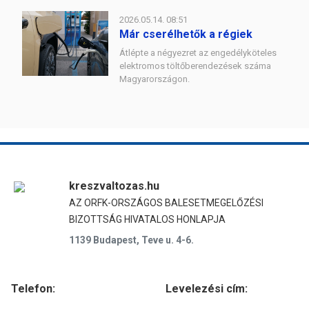
2026.05.14. 08:51
Már cserélhetők a régiek
Átlépte a négyezret az engedélyköteles
elektromos töltőberendezések száma
Magyarországon.
kreszvaltozas.hu
AZ ORFK-ORSZÁGOS BALESETMEGELŐZÉSI
BIZOTTSÁG HIVATALOS HONLAPJA
1139 Budapest, Teve u. 4-6.
Telefon:
Levelezési cím: