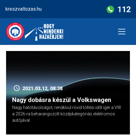
Skip
112
kreszvaltozas.hu
to
content
2021.03.12, 08:38
Nagy dobásra készül a Volkswagen
Nagy hatótávolságot, rendkívül rövid töltési időt ígér a VW
a 2026-ra beharangozott középkategóriás elektromos
autójával.