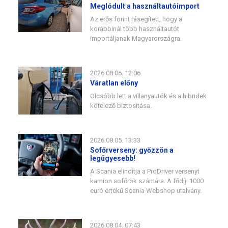
Meglódult a használtautóimport
Az erős forint rásegített, hogy a
korábbinál több használtautót
importáljanak Magyarországra.
2026.08.06. 12:06
Váratlan előny
Olcsóbb lett a villanyautók és a hibridek
kötelező biztosítása.
2026.08.05. 13:33
Sofőrverseny: győzzön a
legügyesebb!
A Scania elindítja a ProDriver versenyt
kamion sofőrök számára. A fődíj: 1000
euró értékű Scania Webshop utalvány.
2026.08.04. 07:43