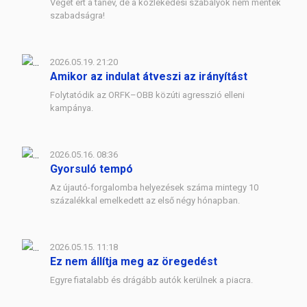
Véget ért a tanév, de a közlekedési szabályok nem mentek
szabadságra!
2026.05.19. 21:20
Amikor az indulat átveszi az irányítást
Folytatódik az ORFK–OBB közúti agresszió elleni
kampánya.
2026.05.16. 08:36
Gyorsuló tempó
Az újautó-forgalomba helyezések száma mintegy 10
százalékkal emelkedett az első négy hónapban.
2026.05.15. 11:18
Ez nem állítja meg az öregedést
Egyre fiatalabb és drágább autók kerülnek a piacra.