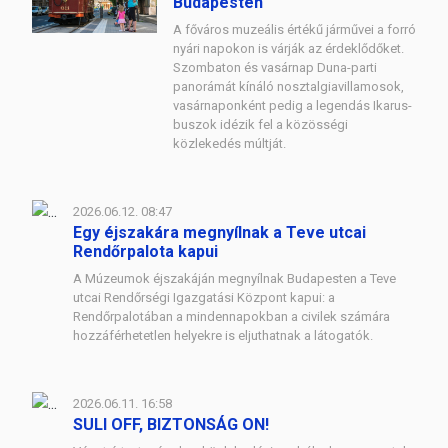
Budapesten
A főváros muzeális értékű járművei a forró
nyári napokon is várják az érdeklődőket.
Szombaton és vasárnap Duna-parti
panorámát kínáló nosztalgiavillamosok,
vasárnaponként pedig a legendás Ikarus-
buszok idézik fel a közösségi
közlekedés múltját.
2026.06.12. 08:47
Egy éjszakára megnyílnak a Teve utcai
Rendőrpalota kapui
A Múzeumok éjszakáján megnyílnak Budapesten a Teve
utcai Rendőrségi Igazgatási Központ kapui: a
Rendőrpalotában a mindennapokban a civilek számára
hozzáférhetetlen helyekre is eljuthatnak a látogatók.
2026.06.11. 16:58
SULI OFF, BIZTONSÁG ON!