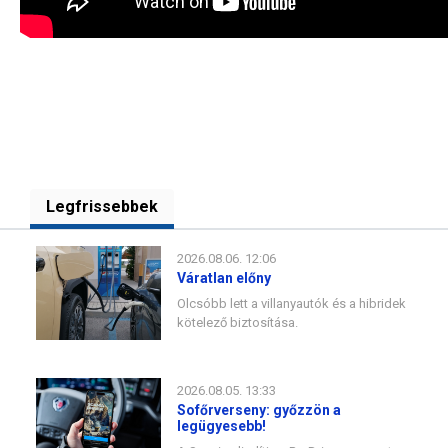
Legfrissebbek
2026.08.06. 12:06
Váratlan előny
Olcsóbb lett a villanyautók és a hibridek
kötelező biztosítása.
2026.08.05. 13:33
Sofőrverseny: győzzön a
legügyesebb!