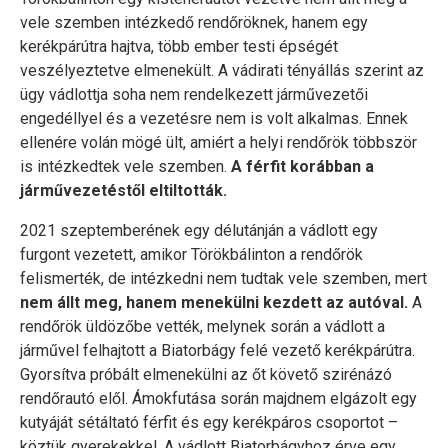
vele szemben intézkedő rendőröknek, hanem egy
kerékpárútra hajtva, több ember testi épségét
veszélyeztetve elmenekült. A vádirati tényállás szerint az
ügy vádlottja soha nem rendelkezett járművezetői
engedéllyel és a vezetésre nem is volt alkalmas. Ennek
ellenére volán mögé ült, amiért a helyi rendőrök többször
is intézkedtek vele szemben.
A férfit korábban a
járművezetéstől eltiltották.
2021 szeptemberének egy délutánján a vádlott egy
furgont vezetett, amikor Törökbálinton a rendőrök
felismerték, de intézkedni nem tudtak vele szemben, mert
nem állt meg, hanem menekülni kezdett az autóval.
A
rendőrök üldözőbe vették, melynek során a vádlott a
járművel felhajtott a Biatorbágy felé vezető kerékpárútra.
Gyorsítva próbált elmenekülni az őt követő szirénázó
rendőrautó elől. Ámokfutása során majdnem elgázolt egy
kutyáját sétáltató férfit és egy kerékpáros csoportot –
köztük gyerekekkel. A vádlott Biatorbágyhoz érve egy