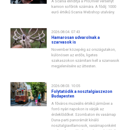
A Scania elindítja a ProDriver versenyt
kamion sofőrök számára. A fődíj: 1000
euró értékű Scania Webshop utalvány.
2026.08.04. 07:43
Hamarosan udvarolnak a
szarvasok is
November közepéig az országutakon,
különösen az erdős, ligetes
szakaszokon számítani kell a szarvasok
megjelenésére az úttesten.
2026.08.03. 10:05
Folytatódik a nosztalgiaszezon
Budapesten
A főváros muzeális értékű járművei a
forró nyári napokon is várják az
érdeklődőket. Szombaton és vasárnap
Duna-parti panorámát kínáló
nosztalgiavillamosok, vasárnaponként