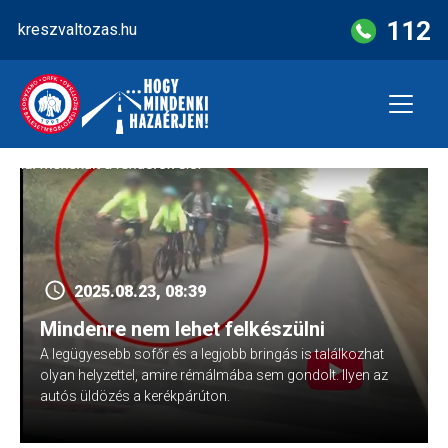
Skip
112
kreszvaltozas.hu
to
content
2025.08.23, 08:39
Mindenre nem lehet felkészülni
A legügyesebb sofőr és a legjobb bringás is találkozhat
olyan helyzettel, amire rémálmába sem gondolt. Ilyen az
autós üldözés a kerékpárúton.