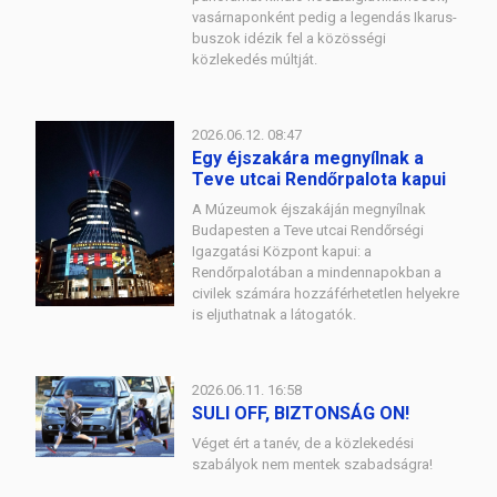
vasárnaponként pedig a legendás Ikarus-
buszok idézik fel a közösségi
közlekedés múltját.
2026.06.12. 08:47
Egy éjszakára megnyílnak a
Teve utcai Rendőrpalota kapui
A Múzeumok éjszakáján megnyílnak
Budapesten a Teve utcai Rendőrségi
Igazgatási Központ kapui: a
Rendőrpalotában a mindennapokban a
civilek számára hozzáférhetetlen helyekre
is eljuthatnak a látogatók.
2026.06.11. 16:58
SULI OFF, BIZTONSÁG ON!
Véget ért a tanév, de a közlekedési
szabályok nem mentek szabadságra!