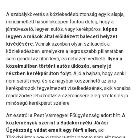
A szabálykövetés a közlekedésbiztonság egyik alapja,
mindamellett hasonlóképpen fontos dolog, hogy a
járművezető, legyen autós, vagy kerékpáros,
képes
legyen a mások által előidézett baleseti helyzet
kivédésére
. Vannak azonban olyan szituációk a
közlekedésben, amelyekre a legrosszabb pillanatában
sem gondol az úton lévő, és nehezen védhető.
Ilyen a
közelmúltban történt autós üldözés, amely jó
részben kerékpárúton folyt.
A jó a bajban, hogy senki
nem sérült meg, és ez nagyban köszönhető az arra
kerékpározók fegyelmezett viselkedésének, akik vonalba
rendeződve lehúzódtak a szerencsére elég széles és jó
minőségű kerékpárút szélére.
Az esetről a Pest Vármegyei Főügyészség adott hírt.
A
közleményük szerint a Budakörnyéki Járási
Ügyészség vádat emelt egy férfi ellen,
aki
Törökbálinton egy kisteherautót vezetve nem állt meg a