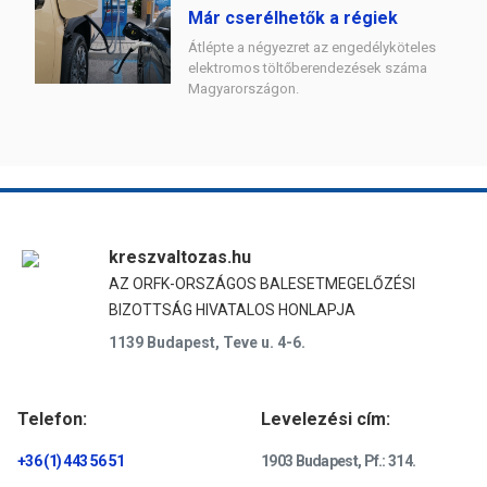
Már cserélhetők a régiek
Átlépte a négyezret az engedélyköteles
elektromos töltőberendezések száma
Magyarországon.
kreszvaltozas.hu
AZ ORFK-ORSZÁGOS BALESETMEGELŐZÉSI
BIZOTTSÁG HIVATALOS HONLAPJA
1139 Budapest, Teve u. 4-6.
Telefon:
Levelezési cím:
+36 (1) 443 56 51
1903 Budapest, Pf.: 314.