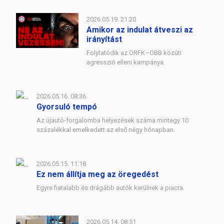
2026.05.19. 21:20
Amikor az indulat átveszi az
irányítást
Folytatódik az ORFK–OBB közúti
agresszió elleni kampánya.
2026.05.16. 08:36
Gyorsuló tempó
Az újautó-forgalomba helyezések száma mintegy 10
százalékkal emelkedett az első négy hónapban.
2026.05.15. 11:18
Ez nem állítja meg az öregedést
Egyre fiatalabb és drágább autók kerülnek a piacra.
2026.05.14. 08:51