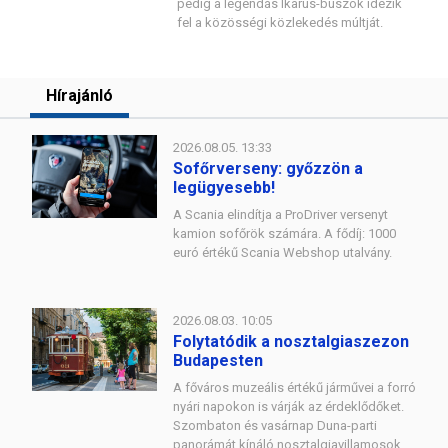
pedig a legendás Ikarus-buszok idézik
fel a közösségi közlekedés múltját.
Hírajánló
2026.08.05. 13:33
Sofőrverseny: győzzön a
legügyesebb!
A Scania elindítja a ProDriver versenyt
kamion sofőrök számára. A fődíj: 1000
euró értékű Scania Webshop utalvány.
2026.08.03. 10:05
Folytatódik a nosztalgiaszezon
Budapesten
A főváros muzeális értékű járművei a forró
nyári napokon is várják az érdeklődőket.
Szombaton és vasárnap Duna-parti
panorámát kínáló nosztalgiavillamosok,