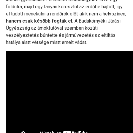
földútra, majd egy tanyán keresztül az erdőbe hajtott, így
el tudott menekülni a rendőrök elől, akik nem a helyszínen,
hanem csak később fogták el.
A Budakörnyéki Járási
Ügyészség az ámokfutóval szemben közúti
veszélyeztetés bűntette és járművezetés az eltiltás
hatálya alatt vétsége miatt emelt vádat.