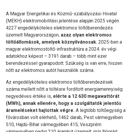
A Magyar Energetikai és Közmű-szabályozási Hivatal
(MEKH) elektromobilitási jelentése alapján 2025 végén
4227 engedélyköteles elektromos töltőberendezés
üzemelt Magyarországon,
azaz olyan elektromos
töltőállomások, amelyek köznyilvánosak.
2025-ben a
magyar elektromostöltő-infrastruktúra a 2024. év végi
adatokhoz képest – 3191 darab – több mint ezer
berendezéssel gyarapodott. Szükség is van erre, hiszen
nőtt az elektromos autót használók száma.
Az engedélyköteles elektromos töltőberendezések
száma mellett nőtt a töltésre fordított energiamennyiség
negyedéves értéke is,
elérte a 12 630 megawattórát
(MWh), annak ellenére, hogy a szolgáltatók jelentős
árameléseket hajtottak végre.
A legtöbb töltőegység a
fővárosban volt elérhető, 1462 darab, Pest vármegyében
510, Hajdú-Bihar vármegyében 415, Veszprém
vármegyében pedig 210 áramkút üzemelt, míg Nógrád