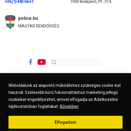
+36 (1) 443 56 51
1903 Budapest, Pf.: 314.
police.hu
MAGYAR RENDŐRSÉG
Weboldalunk az alapvető működéshez szükséges cookie-kat
használ. Szélesebb körű fukcionalitáshoz marketing jellegű
Impresszum
Kapcsolat
Jogi nyilatkozat
cookiekat engedélyezhet, amivel elfogadja az Adatkezelési
tájékoztatóban foglaltakat.
Bővebben
© 2026. kreszvaltozas.hu
Elfogadom