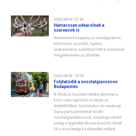
2026.08.04. 07:43
Hamarosan udvarolnak a
szarvasok is
November közepéig az országutakon,
különösen az erdős, ligetes
szakaszokon számítani kell a szarvasok
megjelenésére az úttesten.
2026.08.03. 10:05
Folytatódik a nosztalgiaszezon
Budapesten
A főváros muzeális értékű járművei a
forró nyári napokon is várják az
érdeklődőket. Szombaton és vasárnap
Duna-parti panorámát kínáló
nosztalgiavillamosok, vasárnaponként
pedig a legendás Ikarus-buszok idézik
fel a közösségi közlekedés múltját.