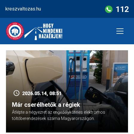
Skip
112
kreszvaltozas.hu
to
content
2026.05.14, 08:51
Már cserélhetők a régiek
Átlépte a négyezret az engedélyköteles elektromos
töltőberendezések száma Magyarországon.