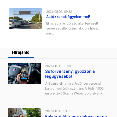
2026.08.02. 09:32
Autózzanak figyelemmel!
Elmarad a rendőrség által tervezett
sebességellenőrzési akció a hőség
miatt.
Hírajánló
2026.08.05. 13:33
Sofőrverseny: győzzön a
legügyesebb!
A Scania elindítja a ProDriver versenyt
kamion sofőrök számára. A fődíj: 1000
euró értékű Scania Webshop utalvány.
2026.08.03. 10:05
Folytatódik a nosztalgiaszezon