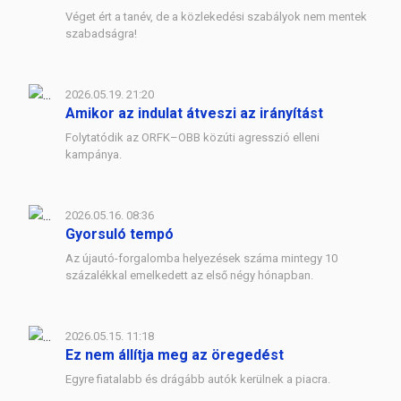
Véget ért a tanév, de a közlekedési szabályok nem mentek
szabadságra!
2026.05.19. 21:20
Amikor az indulat átveszi az irányítást
Folytatódik az ORFK–OBB közúti agresszió elleni
kampánya.
2026.05.16. 08:36
Gyorsuló tempó
Az újautó-forgalomba helyezések száma mintegy 10
százalékkal emelkedett az első négy hónapban.
2026.05.15. 11:18
Ez nem állítja meg az öregedést
Egyre fiatalabb és drágább autók kerülnek a piacra.