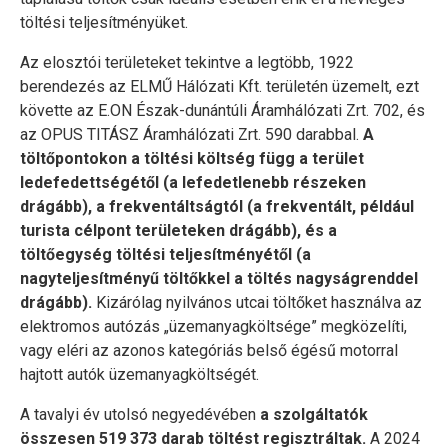
töltési teljesítményüket.
Az elosztói területeket tekintve a legtöbb, 1922
berendezés az ELMŰ Hálózati Kft. területén üzemelt, ezt
követte az E.ON Észak-dunántúli Áramhálózati Zrt. 702, és
az OPUS TITÁSZ Áramhálózati Zrt. 590 darabbal.
A
töltőpontokon a töltési költség függ a terület
ledefedettségétől (a lefedetlenebb részeken
drágább), a frekventáltságtól (a frekventált, például
turista célpont területeken drágább), és a
töltőegység töltési teljesítményétől (a
nagyteljesítményű töltőkkel a töltés nagyságrenddel
drágább).
Kizárólag nyilvános utcai töltőket használva az
elektromos autózás „üzemanyagköltsége” megközelíti,
vagy eléri az azonos kategóriás belső égésű motorral
hajtott autók üzemanyagköltségét.
A tavalyi év utolsó negyedévében
a szolgáltatók
összesen 519 373 darab töltést regisztráltak.
A 2024