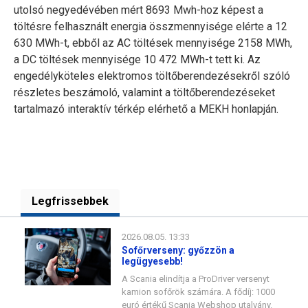
utolsó negyedévében mért 8693 Mwh-hoz képest a
töltésre felhasznált energia összmennyisége elérte a 12
630 MWh-t, ebből az AC töltések mennyisége 2158 MWh,
a DC töltések mennyisége 10 472 MWh-t tett ki. Az
engedélyköteles elektromos töltőberendezésekről szóló
részletes beszámoló, valamint a töltőberendezéseket
tartalmazó interaktív térkép elérhető a MEKH honlapján.
Legfrissebbek
2026.08.05. 13:33
Sofőrverseny: győzzön a
legügyesebb!
A Scania elindítja a ProDriver versenyt
kamion sofőrök számára. A fődíj: 1000
euró értékű Scania Webshop utalvány.