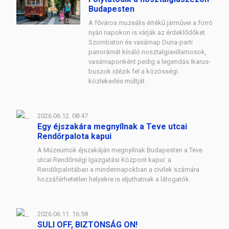
Budapesten
A főváros muzeális értékű járművei a forró
nyári napokon is várják az érdeklődőket.
Szombaton és vasárnap Duna-parti
panorámát kínáló nosztalgiavillamosok,
vasárnaponként pedig a legendás Ikarus-
buszok idézik fel a közösségi
közlekedés múltját.
2026.06.12. 08:47
Egy éjszakára megnyílnak a Teve utcai
Rendőrpalota kapui
A Múzeumok éjszakáján megnyílnak Budapesten a Teve
utcai Rendőrségi Igazgatási Központ kapui: a
Rendőrpalotában a mindennapokban a civilek számára
hozzáférhetetlen helyekre is eljuthatnak a látogatók.
2026.06.11. 16:58
SULI OFF, BIZTONSÁG ON!