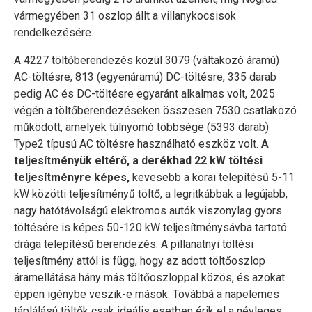
vármegyében 31 oszlop állt a villanykocsisok
rendelkezésére.
A 4227 töltőberendezés közül 3079 (váltakozó áramú)
AC-töltésre, 813 (egyenáramú) DC-töltésre, 335 darab
pedig AC és DC-töltésre egyaránt alkalmas volt, 2025
végén a töltőberendezéseken összesen 7530 csatlakozó
működött, amelyek túlnyomó többsége (5393 darab)
Type2 típusú AC töltésre használható eszköz volt.
A
teljesítményük eltérő, a derékhad 22 kW töltési
teljesítményre képes,
kevesebb a korai telepítésű 5-11
kW közötti teljesítményű töltő, a legritkábbak a legújabb,
nagy hatótávolságú elektromos autók viszonylag gyors
töltésére is képes 50-120 kW teljesítménysávba tartotó
drága telepítésű berendezés. A pillanatnyi töltési
teljesítmény attól is függ, hogy az adott töltőoszlop
áramellátása hány más töltőoszloppal közös, és azokat
éppen igénybe veszik-e mások. Továbbá a napelemes
táplálású töltők csak ideális esetben érik el a névleges