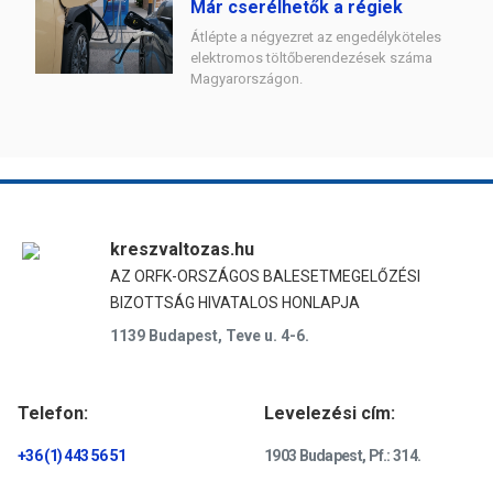
Már cserélhetők a régiek
Átlépte a négyezret az engedélyköteles
elektromos töltőberendezések száma
Magyarországon.
kreszvaltozas.hu
AZ ORFK-ORSZÁGOS BALESETMEGELŐZÉSI
BIZOTTSÁG HIVATALOS HONLAPJA
1139 Budapest, Teve u. 4-6.
Telefon:
Levelezési cím:
+36 (1) 443 56 51
1903 Budapest, Pf.: 314.