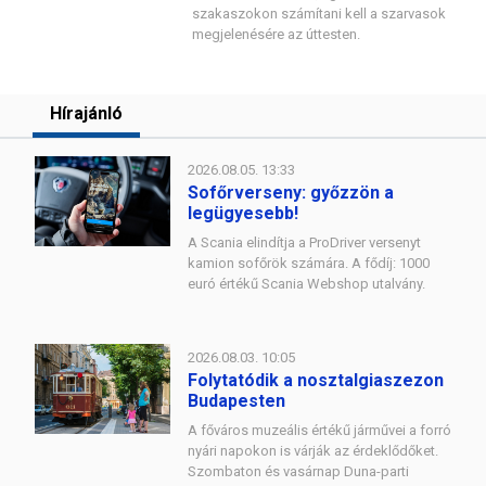
szakaszokon számítani kell a szarvasok
megjelenésére az úttesten.
Hírajánló
2026.08.05. 13:33
Sofőrverseny: győzzön a
legügyesebb!
A Scania elindítja a ProDriver versenyt
kamion sofőrök számára. A fődíj: 1000
euró értékű Scania Webshop utalvány.
2026.08.03. 10:05
Folytatódik a nosztalgiaszezon
Budapesten
A főváros muzeális értékű járművei a forró
nyári napokon is várják az érdeklődőket.
Szombaton és vasárnap Duna-parti