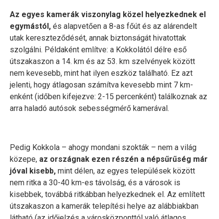
Az egyes kamerák viszonylag közel helyezkednek el
egymástól,
és alapvetően a 8-as főút és az alárendelt
utak kereszteződését, annak biztonságát hivatottak
szolgálni. Példaként említve: a Kokkolától délre eső
útszakaszon a 14. km és az 53. km szelvények között
nem kevesebb, mint hat ilyen eszköz található. Ez azt
jelenti, hogy átlagosan számítva kevesebb mint 7 km-
enként (időben kifejezve: 2-15 percenként) találkoznak az
arra haladó autósok sebességmérő kamerával.
Pedig Kokkola – ahogy mondani szokták – nem a világ
közepe,
az országnak ezen részén a népsűrűség már
jóval kisebb,
mint délen, az egyes települések között
nem ritka a 30-40 km-es távolság, és a városok is
kisebbek, továbbá ritkábban helyezkednek el. Az említett
útszakaszon a kamerák telepítési helye az alábbiakban
látható (az időjelzés a városközponttól való átlagos