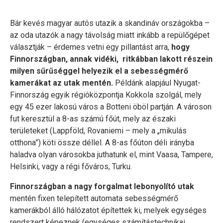
Bár kevés magyar autós utazik a skandináv országokba –
az oda utazók a nagy távolság miatt inkább a repülőgépet
választják – érdemes vetni egy pillantást arra,
hogy
Finnországban, annak vidéki, ritkábban lakott részein
milyen sűrűséggel helyezik el a sebességmérő
kamerákat az utak mentén.
Példánk alapjául Nyugat-
Finnország egyik régióközpontja Kokkola szolgál, mely
egy 45 ezer lakosú város a Botteni öböl partján. A városon
fut keresztül a 8-as számú főút, mely az északi
területeket (Lappföld, Rovaniemi – mely a „mikulás
otthona”) köti össze déllel. A 8-as főúton déli irányba
haladva olyan városokba juthatunk el, mint Vaasa, Tampere,
Helsinki, vagy a régi főváros, Turku.
Finnországban a nagy forgalmat lebonyolító utak
mentén fixen telepített automata sebességmérő
kamerákból álló hálózatot építettek ki, melyek egységes
rendszert képeznek (egységes számítástechnikai,