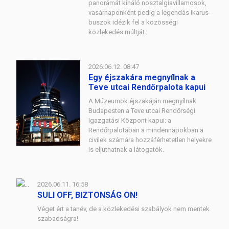
panorámát kínáló nosztalgiavillamosok,
vasárnaponként pedig a legendás Ikarus-
buszok idézik fel a közösségi
közlekedés múltját.
2026.06.12. 08:47
Egy éjszakára megnyílnak a
Teve utcai Rendőrpalota kapui
A Múzeumok éjszakáján megnyílnak
Budapesten a Teve utcai Rendőrségi
Igazgatási Központ kapui: a
Rendőrpalotában a mindennapokban a
civilek számára hozzáférhetetlen helyekre
is eljuthatnak a látogatók.
2026.06.11. 16:58
SULI OFF, BIZTONSÁG ON!
Véget ért a tanév, de a közlekedési szabályok nem mentek
szabadságra!