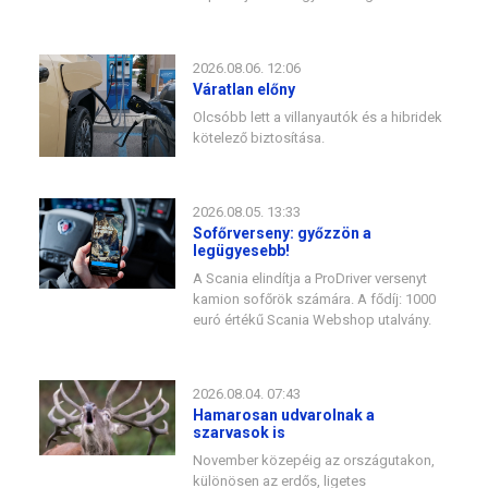
2026.08.06. 12:06
Váratlan előny
Olcsóbb lett a villanyautók és a hibridek
kötelező biztosítása.
2026.08.05. 13:33
Sofőrverseny: győzzön a
legügyesebb!
A Scania elindítja a ProDriver versenyt
kamion sofőrök számára. A fődíj: 1000
euró értékű Scania Webshop utalvány.
2026.08.04. 07:43
Hamarosan udvarolnak a
szarvasok is
November közepéig az országutakon,
különösen az erdős, ligetes