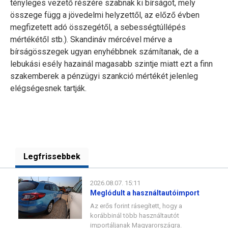
tényleges vezető részére szabnak ki bírságot, mely
összege függ a jövedelmi helyzettől, az előző évben
megfizetett adó összegétől, a sebességtúllépés
mértékétől stb.). Skandináv mércével mérve a
bírságösszegek ugyan enyhébbnek számítanak, de a
lebukási esély hazainál magasabb szintje miatt ezt a finn
szakemberek a pénzügyi szankció mértékét jelenleg
elégségesnek tartják.
Legfrissebbek
2026.08.07. 15:11
Meglódult a használtautóimport
Az erős forint rásegített, hogy a
korábbinál több használtautót
importáljanak Magyarországra.