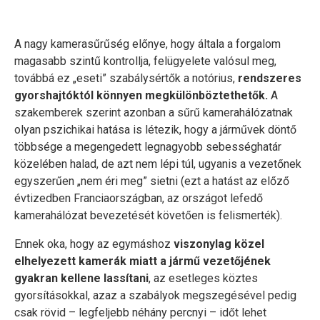
A nagy kamerasűrűség előnye, hogy általa a forgalom
magasabb szintű kontrollja, felügyelete valósul meg,
továbbá ez „eseti” szabálysértők a notórius,
rendszeres
gyorshajtóktól könnyen megkülönböztethetők.
A
szakemberek szerint azonban a sűrű kamerahálózatnak
olyan pszichikai hatása is létezik, hogy a járművek döntő
többsége a megengedett legnagyobb sebességhatár
közelében halad, de azt nem lépi túl, ugyanis a vezetőnek
egyszerűen „nem éri meg” sietni (ezt a hatást az előző
évtizedben Franciaországban, az országot lefedő
kamerahálózat bevezetését követően is felismerték).
Ennek oka, hogy az egymáshoz
viszonylag közel
elhelyezett kamerák miatt a jármű vezetőjének
gyakran kellene lassítani
, az esetleges köztes
gyorsításokkal, azaz a szabályok megszegésével pedig
csak rövid – legfeljebb néhány percnyi – időt lehet