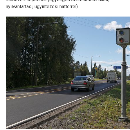
nyilvántartási, ügyintézési háttérrel).