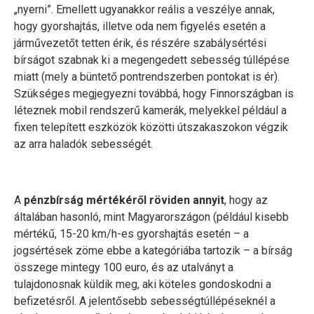
„nyerni”. Emellett ugyanakkor reális a veszélye annak,
hogy gyorshajtás, illetve oda nem figyelés esetén a
járművezetőt tetten érik, és részére szabálysértési
bírságot szabnak ki a megengedett sebesség túllépése
miatt (mely a büntető pontrendszerben pontokat is ér).
Szükséges megjegyezni továbbá, hogy Finnországban is
léteznek mobil rendszerű kamerák, melyekkel például a
fixen telepített eszközök közötti útszakaszokon végzik
az arra haladók sebességét.
A
pénzbírság mértékéről röviden annyit
, hogy az
általában hasonló, mint Magyarországon (például kisebb
mértékű, 15-20 km/h-es gyorshajtás esetén – a
jogsértések zöme ebbe a kategóriába tartozik – a bírság
összege mintegy 100 euro, és az utalványt a
tulajdonosnak küldik meg, aki köteles gondoskodni a
befizetésről. A jelentősebb sebességtúllépéseknél a