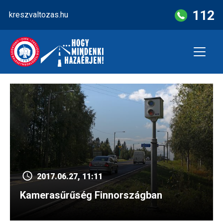
Skip
112
kreszvaltozas.hu
to
content
2017.06.27, 11:11
Kamerasűrűség Finnországban