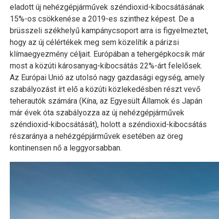
eladott új nehézgépjárművek széndioxid-kibocsátásának
15%-os csökkenése a 2019-es szinthez képest. De a
brüsszeli székhelyű kampánycsoport arra is figyelmeztet,
hogy az új célértékek meg sem közelítik a párizsi
klímaegyezmény céljait. Európában a tehergépkocsik már
most a közúti károsanyag-kibocsátás 22%-árt felelősek.
Az Európai Unió az utolsó nagy gazdasági egység, amely
szabályozást írt elő a közúti közlekedésben részt vevő
teherautók számára (Kína, az Egyesült Államok és Japán
már évek óta szabályozza az új nehézgépjárművek
széndioxid-kibocsátását), holott a széndioxid-kibocsátás
részaránya a nehézgépjárművek esetében az öreg
kontinensen nő a leggyorsabban.