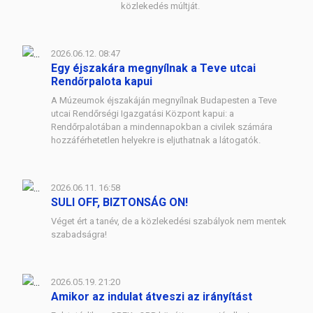
közlekedés múltját.
2026.06.12. 08:47
Egy éjszakára megnyílnak a Teve utcai
Rendőrpalota kapui
A Múzeumok éjszakáján megnyílnak Budapesten a Teve
utcai Rendőrségi Igazgatási Központ kapui: a
Rendőrpalotában a mindennapokban a civilek számára
hozzáférhetetlen helyekre is eljuthatnak a látogatók.
2026.06.11. 16:58
SULI OFF, BIZTONSÁG ON!
Véget ért a tanév, de a közlekedési szabályok nem mentek
szabadságra!
2026.05.19. 21:20
Amikor az indulat átveszi az irányítást