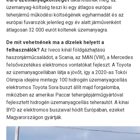
üzemanyag-költség teszi ki egy átlagos európai
teherjármű működési költségének egyharmadát és az
európai fuvarozók jelenleg egy év alatt járművenként
átlagosan 32 000 eurót költenek üzemanyagra.
De mit vehetnének ma a dízelek helyett a
felhasználók?
Az Iveco kínál földgázhajtású
haszonjárműcsaládot, a Scania, az MAN (VW), a Mercedes
felsővezetékes elektromos vontatókat fejleszt. A Toyota
az üzemanyagcellában látja a jövőt, így a 2020-as Tokói
Olimpia idejére mintegy 100 hidrogén üzemanyagcellás
elektromos Toyota Sora buszt állít majd forgalomba,
miközben az amerikai Paccar tehergépjárműgyártóval
fejlesztett hidrogén üzemanyagcellás teherautót. A kínai
BYD az elektromos buszaival hódít Európában, ezeket
Magyarországon gyártják.