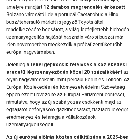
amelyre mindjárt
12 darabos megrendelés érkezett
Bolzano városától, de a portugál Caetanobus a Hino
busz/teherautó márkát is jegyző Toyota által
rendelkezésére bocsátott, a világ legfejlettebb hidrogén
üzemanyagcellás hajtását használó városi buszai már
idén novemberben megkezdik a próbaüzemüket több
európai nagyvárosban.
Jelenleg
a tehergépkocsik felelősek a közlekedési
eredetű légszennyeződés közel 20 százalékáért
az
olyan nagyvárosokban, mint például Berlin és London. Az
Európai Közlekedési és Környezetvédelmi Szövetség
éppen ezért üdvözölte az Európai Parlament döntését,
rámutatva, hogy az új szabályozás csökkenti majd az
éghajlatot befolyásoló gázkibocsátást, tisztább levegőt
eredményez és lefaragja a vállalkozások
üzemanyagköltségeit.
Az új európai előírás köztes célkitűzése a 2025-be
n