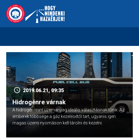
Skip
112
kreszvaltozas.hu
to
content
2019.06.21, 09:35
Hidrogénre várnak
A hidrogén mint üzemanyag ideális választásnak tűnik. Az
emberek többsége a gáz kezelésétől tart, ugyanis igen
magas üzemi nyomáson kell tárolni és kezelni.