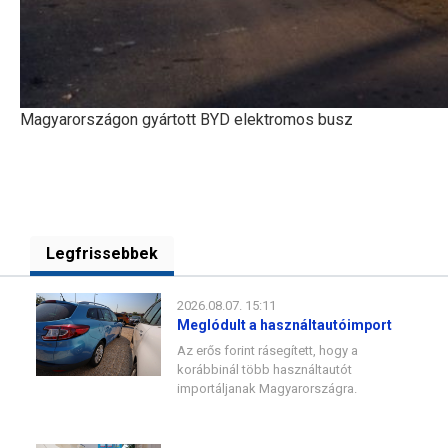
Magyarországon gyártott BYD elektromos busz
Legfrissebbek
2026.08.07. 15:11
Meglódult a használtautóimport
Az erős forint rásegített, hogy a
korábbinál több használtautót
importáljanak Magyarországra.