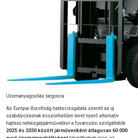
Üzemanyagcellás targonca
Az Európai Bizottság hatásvizsgálata szerint az új
szabályozásnak köszönhetően teret nyerő alternatív
hajtású nehézgépjárművekkel a fuvarozási szolgáltatók
2025 és 2030 között járművenként átlagosan 60 000
euró üzemanyagköltséget
takaríthatnak meg: az