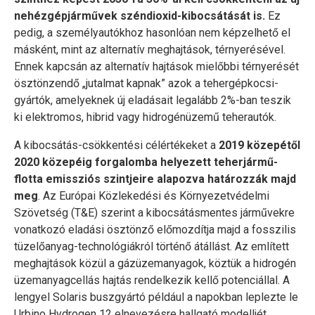
nehézgépjárművek széndioxid-kibocsátását is.
Ez
pedig, a személyautókhoz hasonlóan nem képzelhető el
másként, mint az alternatív meghajtások, térnyerésével.
Ennek kapcsán az alternatív hajtások mielőbbi térnyerését
ösztönzendő „jutalmat kapnak” azok a tehergépkocsi-
gyártók, amelyeknek új eladásait legalább 2%-ban teszik
ki elektromos, hibrid vagy hidrogénüzemű teherautók.
A kibocsátás-csökkentési célértékeket a
2019 közepétől
2020 közepéig forgalomba helyezett teherjármű-
flotta emissziós szintjeire alapozva határozzák majd
meg
. Az Európai Közlekedési és Környezetvédelmi
Szövetség (T&E) szerint a kibocsátásmentes járművekre
vonatkozó eladási ösztönző előmozdítja majd a fosszilis
tüzelőanyag-technológiákról történő átállást. Az említett
meghajtások közül a gázüzemanyagok, köztük a hidrogén
üzemanyagcellás hajtás rendelkezik kellő potenciállal. A
lengyel Solaris buszgyártó például a napokban leplezte le
Urbino Hydrogen 12 elnevezésre hallgató modelljét,