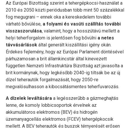
Az Európai Bizottság szerint a tehergépkocsi-használat a
2010 és 2050 közti periódusban több mint 50 százalékkal
fog megugrani – ennek oka a kereskedelem további
várható bővülése,
a folyami és vasúti szállítás további
visszaszorulása
, valamint, hogy a hosszútávú mellett a
helyi teherforgalom is jelentősen fog bővülni
a netes
távvásárlások
által generált kiszállítási igény okán.
Érdekes fejlemény, hogy az Európai Parlament döntésével
párhuzamosan a brit államkincstár által kinevezett
független Nemzeti Infrastruktúra Bizottság azt javasolta a
brit kormánynak, hogy legkésőbb 2040-ig tiltsák be az új
dízel teherautók forgalmazását, hogy 2050-re
megvalósulhasson a kibocsátásmentes teherfuvarozás.
A dízelek leváltására
a legésszerűbb a gázmeghajtás
lenne, de komoly lobbicsoportok érvelnek az
akkumulátoros elektromos (BEV) és hidrogén
üzemanyagcellás elektromos (FCEV) tehergépkocsik
mellett. A BEV teherautók és buszok térnyerését erősen