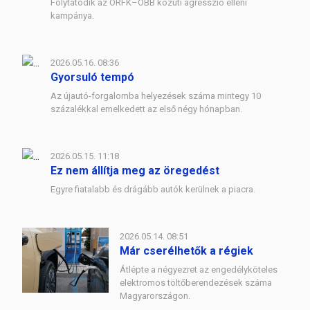
Folytatódik az ORFK–OBB közúti agresszió elleni
kampánya.
2026.05.16. 08:36
Gyorsuló tempó
Az újautó-forgalomba helyezések száma mintegy 10
százalékkal emelkedett az első négy hónapban.
2026.05.15. 11:18
Ez nem állítja meg az öregedést
Egyre fiatalabb és drágább autók kerülnek a piacra.
2026.05.14. 08:51
Már cserélhetők a régiek
Átlépte a négyezret az engedélyköteles
elektromos töltőberendezések száma
Magyarországon.