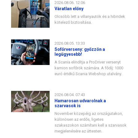
2026.08.06. 12:06
Váratlan előny
Olcsóbb lett a villanyautók és a hibridek
kötelező biztosítása.
2026.08.05. 13:33
Sofőrverseny: győzzön a
legügyesebb!
A Scania elindítja a ProDriver versenyt
kamion sofőrök számára. A fődíj: 1000
euró értékű Scania Webshop utalvány.
2026.08.04. 07:43
Hamarosan udvarolnak a
szarvasok is
November közepéig az országutakon,
különösen az erdős, ligetes
szakaszokon számítani kell a szarvasok
megjelenésére az úttesten.