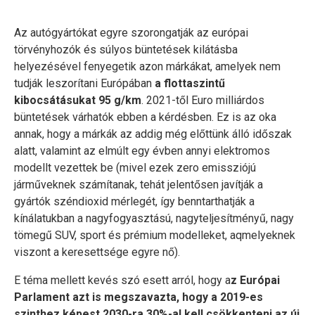
Az autógyártókat egyre szorongatják az európai
törvényhozók és súlyos büntetések kilátásba
helyezésével fenyegetik azon márkákat, amelyek nem
tudják leszorítani Európában
a flottaszintű
kibocsátásukat 95 g/km
. 2021-től Euro milliárdos
büntetések várhatók ebben a kérdésben. Ez is az oka
annak, hogy a márkák az addig még előttünk álló időszak
alatt, valamint az elmúlt egy évben annyi elektromos
modellt vezettek be (mivel ezek zero emissziójú
járműveknek számítanak, tehát jelentősen javítják a
gyártók széndioxid mérlegét, így benntarthatják a
kínálatukban a nagyfogyasztású, nagyteljesítményű, nagy
tömegű SUV, sport és prémium modelleket, aqmelyeknek
viszont a keresettsége egyre nő).
E téma mellett kevés szó esett arról, hogy a
z Európai
Parlament azt is megszavazta, hogy a 2019-es
szinthez képest 2030-ra 30%-al kell csökkenteni az új