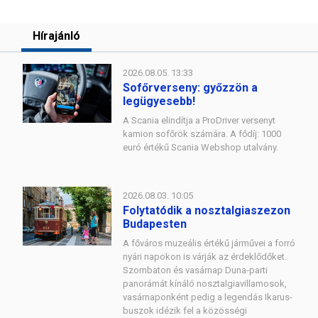
Hírajánló
2026.08.05. 13:33
Sofőrverseny: győzzön a
legügyesebb!
A Scania elindítja a ProDriver versenyt
kamion sofőrök számára. A fődíj: 1000
euró értékű Scania Webshop utalvány.
2026.08.03. 10:05
Folytatódik a nosztalgiaszezon
Budapesten
A főváros muzeális értékű járművei a forró
nyári napokon is várják az érdeklődőket.
Szombaton és vasárnap Duna-parti
panorámát kínáló nosztalgiavillamosok,
vasárnaponként pedig a legendás Ikarus-
buszok idézik fel a közösségi