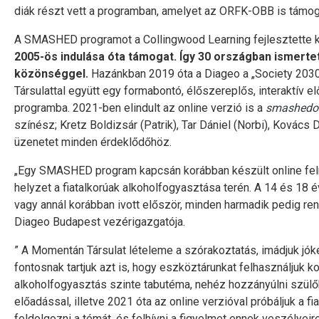
diák részt vett a programban, amelyet az ORFK-OBB is támog
A SMASHED programot a Collingwood Learning fejlesztette k
2005-ös indulása óta támogat. Így 30 országban ismerteti
közönséggel.
Hazánkban 2019 óta a Diageo a „Society 2030:
Társulattal együtt egy formabontó, élőszereplős, interaktív el
programba. 2021-ben elindult az online verzió is a
smashedon
színész; Kretz Boldizsár (Patrik), Tar Dániel (Norbi), Kovács
üzenetet minden érdeklődőhöz.
„Egy SMASHED program kapcsán korábban készült online fel
helyzet a fiatalkorúak alkoholfogyasztása terén. A 14 és 18 
vagy annál korábban ivott először, minden harmadik pedig re
Diageo Budapest vezérigazgatója.
” A Momentán Társulat lételeme a szórakoztatás, imádjuk jó
fontosnak tartjuk azt is, hogy eszköztárunkat felhasználjuk k
alkoholfogyasztás szinte tabutéma, nehéz hozzányúlni szül
előadással, illetve 2021 óta az online verzióval próbáljuk a 
feldolgozni a témát, és felhívni a figyelmet ennek veszélyei