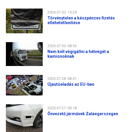
2026.07.30. 14:24
Törvénytelen a készpénzes fizetés
ellehetetlenítése
2026.07.30. 08:55
Nem kell végigállni a hétvégét a
kamionoknak
2026.07.28. 08:41
Újautóeladás az EU-ban
2026.07.27. 09:18
Önvezető járművek Zalaegerszegen