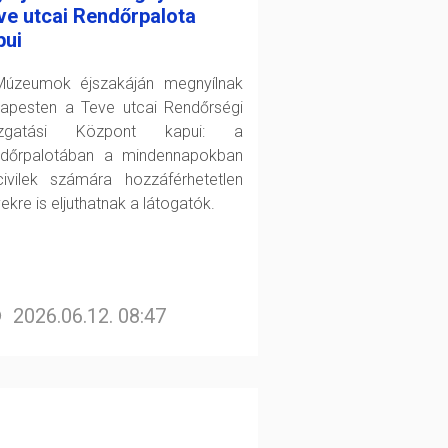
ve utcai Rendőrpalota
pui
úzeumok éjszakáján megnyílnak
apesten a Teve utcai Rendőrségi
azgatási Központ kapui: a
dőrpalotában a mindennapokban
ivilek számára hozzáférhetetlen
ekre is eljuthatnak a látogatók.
2026.06.12. 08:47