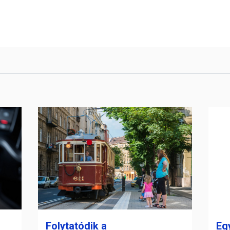
Folytatódik a
Eg