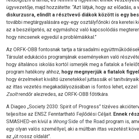
ügyvezetője, majd hozzátette: “Azt látjuk, hogy az előadás,
diskurzusra, elindít a résztvevő diákok között is egy be
további megtárgyalására egy-egy osztályfőnöki óra keretei k
az a beszélgetés, az egymáshoz való kapcsolódás megteremté
hogy nincsenek egyedül a problémáikkal.”
Az ORFK-OBB fontosnak tartja a társadalmi együttműködések
Társulat edukációs programjának eseményeken való részvételé
hogy általános iskolás kortól ismerjék meg a fiatalok a felel
program hatékony ahhoz,
hogy megnyerjük a fiatalok figyel
hogy érzelmeket kiváltó üzenetekkel juttassák el tanítván
az ittas vezetés megakadályozásában is fontos lehet, ezzel 
Zsolt
rendőr alezredes, az ORFK-OBB főtitkára.
A Diageo „Society 2030: Spirit of Progress” tízéves akcióterv
teljesítse az ENSZ Fenntartható Fejlődési Céljait.
Ennek rész
SMASHED-en kívül a
Wrong
Side of the Road
program is, ame
egy olyan valós személlyel, aki a múltban ittas vezetést köv
az „út rossz oldalát”.