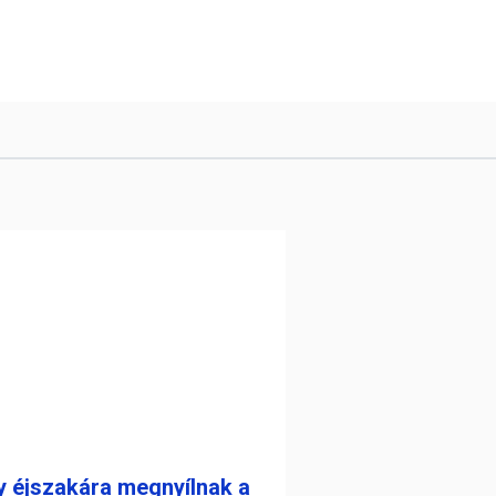
y éjszakára megnyílnak a