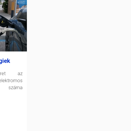
giek
zret az
ektromos
k száma