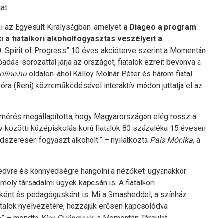
at.
i az Egyesült Királyságban, amelyet
a Diageo a program
 a fiatalkori alkoholfogyasztás veszélyeit a
 Spirit of Progress” 10 éves akcióterve szerint a Momentán
őadás-sorozattal járja az országot, fiatalok ezreit bevonva a
line.hu
oldalon, ahol Kálloy Molnár Péter és három fiatal
 Dóra (Reni) közreműködésével interaktív módon juttatja el az
mérés megállapította, hogy Magyarországon elég rossz a
év közötti középiskolás korú fiatalok 80 százaléka 15 évesen
ndszeresen fogyaszt alkoholt.” – nyilatkozta
Pais Mónika
, a
kedvre és könnyedségre hangolni a nézőket, ugyanakkor
omoly társadalmi ügyek kapcsán is. A fiatalkori
őként és pedagógusként is. Mi a Smasheddel, a színház
fiatalok nyelvezetére, hozzájuk erősen kapcsolódva
re” – mondta
Kiss Gyöngyvér
, a Momentán Társulat