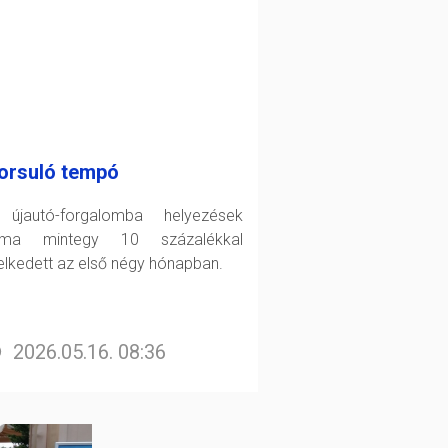
orsuló tempó
újautó-forgalomba helyezések
áma mintegy 10 százalékkal
lkedett az első négy hónapban.
2026.05.16. 08:36