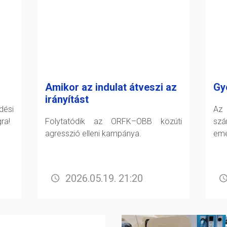
Amikor az indulat átveszi az
Gy
irányítást
dési
Az 
ra!
Folytatódik az ORFK–OBB közúti
sz
agresszió elleni kampánya.
eme
2026.05.19. 21:20