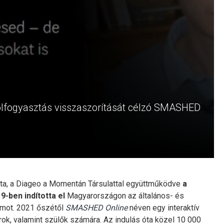
koholfogyasztás visszaszorítását célzó SMASHED
lata, a Diageo a Momentán Társulattal együttműködve
a
9-ben indította el
Magyarországon az általános- és
mot. 2021 őszétől
SMASHED Online
néven egy interaktív
nárok, valamint szülők számára. Az indulás óta közel 10 000