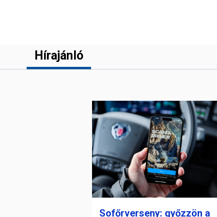
Hírajánló
Sofőrverseny: győzzön a