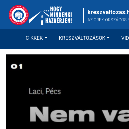
Skip
to
kreszvaltozas.
content
AZ ORFK-ORSZÁGOS 
CIKKEK
KRESZVÁLTOZÁSOK
VI