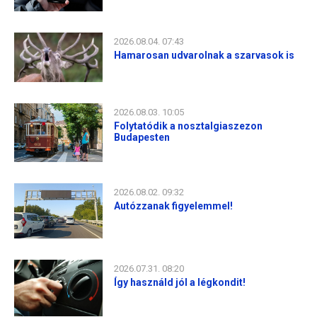
2026.08.04. 07:43
Hamarosan udvarolnak a szarvasok is
2026.08.03. 10:05
Folytatódik a nosztalgiaszezon
Budapesten
2026.08.02. 09:32
Autózzanak figyelemmel!
2026.07.31. 08:20
Így használd jól a légkondit!