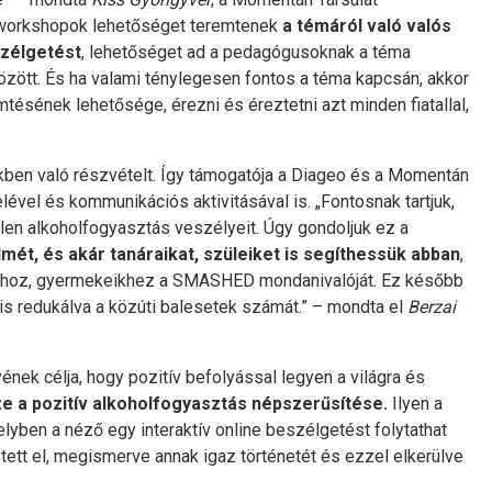
 a workshopok lehetőséget teremtenek
a témáról való valós
szélgetést
, lehetőséget ad a pedagógusoknak a téma
özött. És ha valami ténylegesen fontos a téma kapcsán, akkor
sének lehetősége, érezni és éreztetni azt minden fiatallal,
ben való részvételt. Így támogatója a Diageo és a Momentán
vel és kommunikációs aktivitásával is. „Fontosnak tartjuk,
őtlen alkoholfogyasztás veszélyeit. Úgy gondoljuk ez a
mét, és akár tanáraikat, szüleiket is segíthessük abban
,
yaikhoz, gyermekeikhez a SMASHED mondanivalóját. Ez később
is redukálva a közúti balesetek számát.” – mondta el
Berzai
ének célja, hogy pozitív befolyással legyen a világra és
e a pozitív alkoholfogyasztás népszerűsítése.
Ilyen a
lyben a néző egy interaktív online beszélgetést folytathat
etett el, megismerve annak igaz történetét és ezzel elkerülve