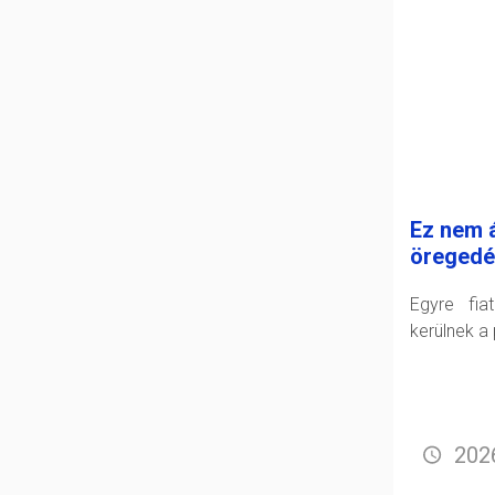
Ez nem á
öregedé
Egyre fia
kerülnek a 
2026