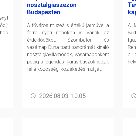
nosztalgiaszezon
Te
Budapesten
ka
enyt
díj:
A főváros muzeális értékű járművei a
A M
shop
forró nyári napokon is várják az
Bud
érdeklődőket. Szombaton és
Ig
vasárnap Duna-parti panorámát kínáló
Ren
nosztalgiavillamosok, vasárnaponként
a c
pedig a legendás Ikarus-buszok idézik
hely
fel a közösségi közlekedés múltját.
2026.08.03. 10:05