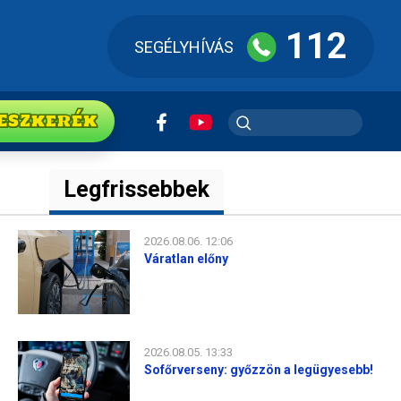
112
SEGÉLYHÍVÁS
ESZkerék
Legfrissebbek
2026.08.06. 12:06
Váratlan előny
2026.08.05. 13:33
Sofőrverseny: győzzön a legügyesebb!