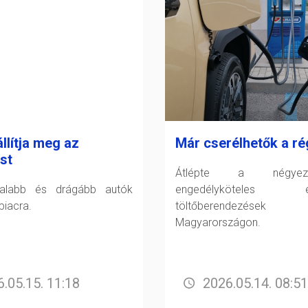
llítja meg az
Már cserélhetők a ré
st
Átlépte a négye
talabb és drágább autók
engedélyköteles el
piacra.
töltőberendezése
Magyarországon.
.05.15. 11:18
2026.05.14. 08:51