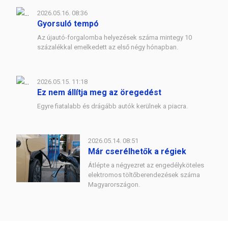
2026.05.16. 08:36
Gyorsuló tempó
Az újautó-forgalomba helyezések száma mintegy 10
százalékkal emelkedett az első négy hónapban.
2026.05.15. 11:18
Ez nem állítja meg az öregedést
Egyre fiatalabb és drágább autók kerülnek a piacra.
2026.05.14. 08:51
Már cserélhetők a régiek
Átlépte a négyezret az engedélyköteles
elektromos töltőberendezések száma
Magyarországon.