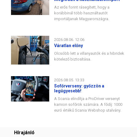
Az erős forint rásegített, hogy a
korábbinál több használtautót
importáljanak Magyarországra.
2026.08.06. 12:06
Váratlan előny
Olcsóbb lett a villanyautók és a hibridek
kötelező biztosítása.
2026.08.05. 13:33
Sofőrverseny: győzzön a
legügyesebb!
A Scania elindítja a ProDriver versenyt
kamion sofőrök számára. A fődíj: 1000
euró értékű Scania Webshop utalvány.
Hírajánló