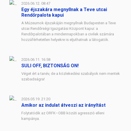
2026.06.12. 08:47
Egy éjszakára megnyílnak a Teve utcai
Rendőrpalota kapui
A Múzeumok éjszakáján megnyílnak Budapesten a Teve
utcai Rendőrségi Igazgatási Központ kapui: a
Rendőrpalotában a mindennapokban a civilek számára
hozzáférhetetlen helyekre is eljuthatnak a látogatók.
2026.06.11. 16:58
SULI OFF, BIZTONSÁG ON!
Véget ért a tanév, de a közlekedési szabályok nem mentek
szabadságra!
2026.05.19. 21:20
Amikor az indulat átveszi az irányítást
Folytatódik az ORFK–OBB közúti agresszió elleni
kampánya.