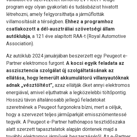
program egy olyan gyakorlati és tudásbázist hivatott
létrehozni, amely felgyorsíthatja a járműflották
villamosítását a térségben.
Ehhez a programhoz
csatlakozott a dél-ausztráliai szövetségi állam
autóklubja
, a 121 éve alapított RAA-t (Royal Automotive
Association).
Az autóklub 2024 januárjában beszerzett egy Peugeot e-
Partner elektromos furgont.
A kocsi egyik feladata az
asszisztencia szolgálat új szolgáltatásának az
ellátása, hogy lemerült akkumulátorú villanyautóknak
adnak „vésztöltést”,
azaz ellátják őket annyi elektromos
energiával, amivel eljuthatnak a legközelebbi töltőpontig.
Hosszú távon általánosabb jellegű feladatokat
szeretnének a Peugeot furgonokra bízni, mert a céljuk,
hogy a szervezet teljes járműparkját emissziómentessé
tegyék. A Peugeot e-Partner hathónapos tesztidőszaka
alatt szerzett tapasztalatok alapján döntenek majd a
további elektromos járművek beszerzéséről. Az e-Partner