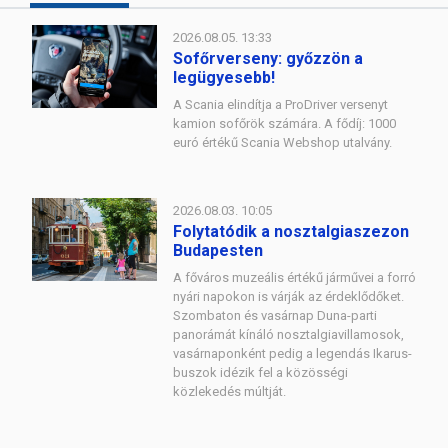
2026.08.05. 13:33
Sofőrverseny: győzzön a
legügyesebb!
A Scania elindítja a ProDriver versenyt
kamion sofőrök számára. A fődíj: 1000
euró értékű Scania Webshop utalvány.
2026.08.03. 10:05
Folytatódik a nosztalgiaszezon
Budapesten
A főváros muzeális értékű járművei a forró
nyári napokon is várják az érdeklődőket.
Szombaton és vasárnap Duna-parti
panorámát kínáló nosztalgiavillamosok,
vasárnaponként pedig a legendás Ikarus-
buszok idézik fel a közösségi
közlekedés múltját.