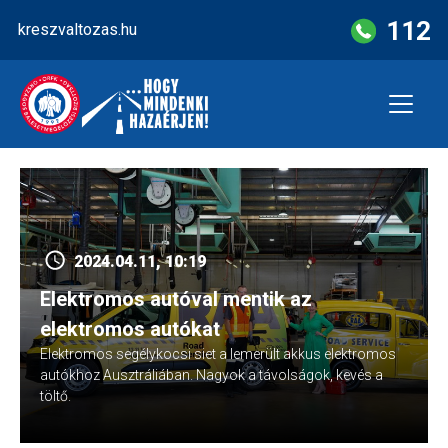
Skip
112
kreszvaltozas.hu
to
content
2024.04.11, 10:19
Elektromos autóval mentik az
elektromos autókat
Elektromos segélykocsi siet a lemerült akkus elektromos
autókhoz Ausztráliában. Nagyok a távolságok, kevés a
töltő.