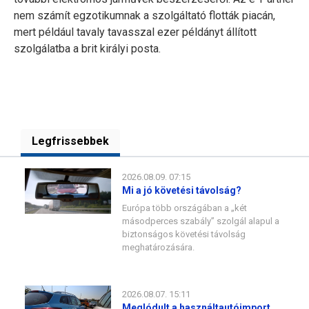
nem számít egzotikumnak a szolgáltató flották piacán,
mert például tavaly tavasszal ezer példányt állított
szolgálatba a brit királyi posta.
Legfrissebbek
2026.08.09. 07:15
Mi a jó követési távolság?
Európa több országában a „két
másodperces szabály” szolgál alapul a
biztonságos követési távolság
meghatározására.
2026.08.07. 15:11
Meglódult a használtautóimport