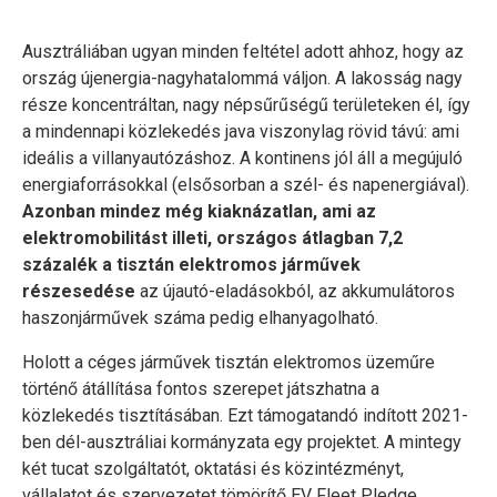
Ausztráliában ugyan minden feltétel adott ahhoz, hogy az
ország újenergia-nagyhatalommá váljon. A lakosság nagy
része koncentráltan, nagy népsűrűségű területeken él, így
a mindennapi közlekedés java viszonylag rövid távú: ami
ideális a villanyautózáshoz. A kontinens jól áll a megújuló
energiaforrásokkal (elsősorban a szél- és napenergiával).
Azonban mindez még kiaknázatlan, ami az
elektromobilitást illeti, országos átlagban 7,2
százalék a tisztán elektromos járművek
részesedése
az újautó-eladásokból, az akkumulátoros
haszonjárművek száma pedig elhanyagolható.
Holott a céges járművek tisztán elektromos üzeműre
történő átállítása fontos szerepet játszhatna a
közlekedés tisztításában. Ezt támogatandó indított 2021-
ben dél-ausztráliai kormányzata egy projektet. A mintegy
két tucat szolgáltatót, oktatási és közintézményt,
vállalatot és szervezetet tömörítő EV Fleet Pledge