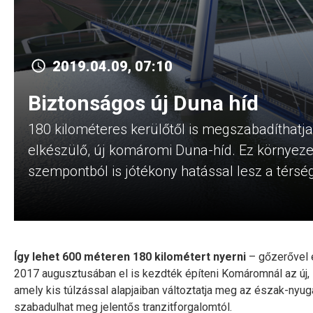
2019.04.09, 07:10
Biztonságos új Duna híd
180 kilométeres kerülőtől is megszabadíthatj
elkészülő, új komáromi Duna-híd. Ez környez
szempontból is jótékony hatással lesz a térsé
Így lehet 600 méteren 180 kilométert nyerni
– gőzerővel 
2017 augusztusában el is kezdték építeni Komáromnál az új
amely kis túlzással alapjaiban változtatja meg az észak-nyu
szabadulhat meg jelentős tranzitforgalomtól.