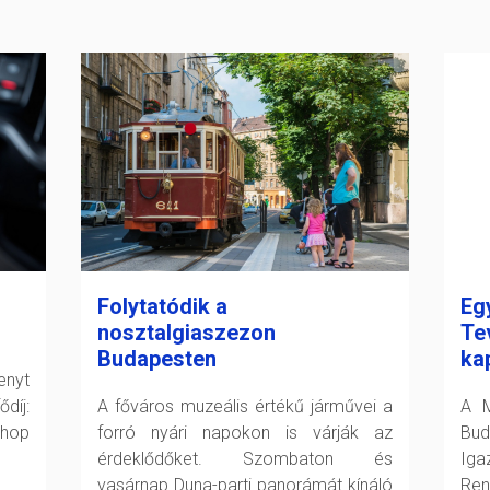
Folytatódik a
Eg
nosztalgiaszezon
Te
Budapesten
ka
enyt
díj:
A főváros muzeális értékű járművei a
A M
shop
forró nyári napokon is várják az
Bud
érdeklődőket. Szombaton és
Ig
vasárnap Duna-parti panorámát kínáló
Ren