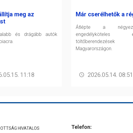
llítja meg az
Már cserélhetők a ré
st
Átlépte a négye
talabb és drágább autók
engedélyköteles el
piacra.
töltőberendezése
Magyarországon.
.05.15. 11:18
2026.05.14. 08:51
Telefon:
ZOTTSÁG HIVATALOS