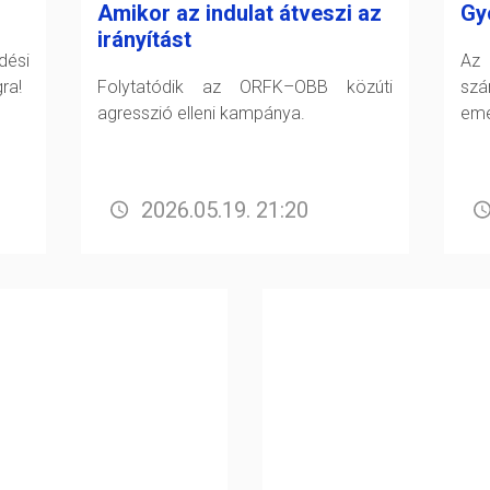
Amikor az indulat átveszi az
Gy
irányítást
dési
Az 
ra!
Folytatódik az ORFK–OBB közúti
sz
agresszió elleni kampánya.
eme
2026.05.19. 21:20