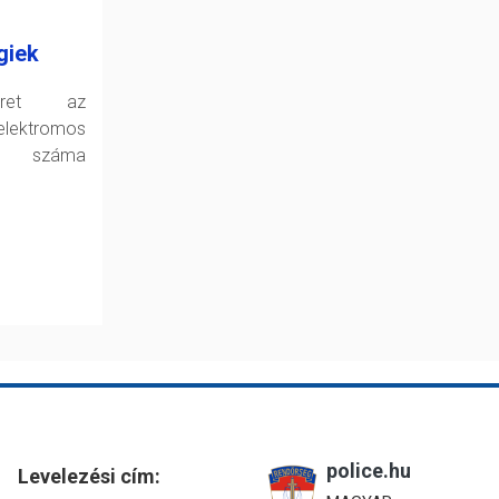
giek
zret az
ektromos
k száma
police.hu
Levelezési cím: