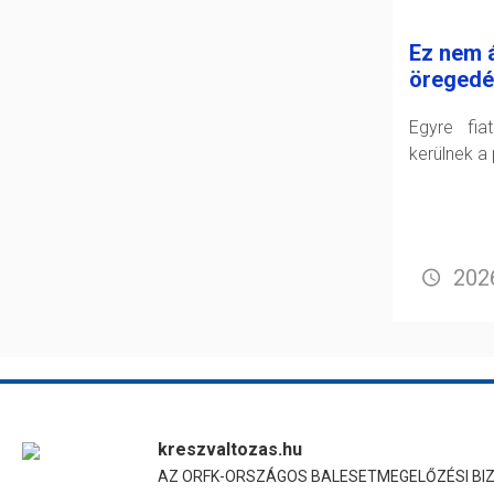
Ez nem á
öregedé
Egyre fia
kerülnek a 
2026
kreszvaltozas.hu
AZ ORFK-ORSZÁGOS BALESETMEGELŐZÉSI BI