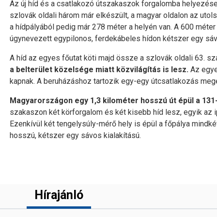
Az új híd és a csatlakozó útszakaszok forgalomba helyezés
szlovák oldali három már elkészült, a magyar oldalon az utol
a hídpályából pedig már 278 méter a helyén van. A 600 méte
úgynevezett egypilonos, ferdekábeles hídon kétszer egy sáv
A híd az egyes főutat köti majd össze a szlovák oldali 63. sz
a belterület közelsége miatt közvilágítás is lesz.
Az egyed
kapnak. A beruházáshoz tartozik egy-egy útcsatlakozás megé
Magyarországon egy 1,3 kilométer hosszú út épül a 131
szakaszon két körforgalom és két kisebb híd lesz, egyik az ip
Ezenkívül két tengelysúly-mérő hely is épül a főpálya mindké
hosszú, kétszer egy sávos kialakítású.
Hírajánló