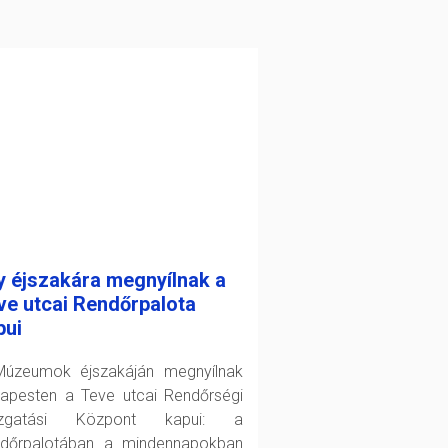
y éjszakára megnyílnak a
ve utcai Rendőrpalota
pui
úzeumok éjszakáján megnyílnak
apesten a Teve utcai Rendőrségi
azgatási Központ kapui: a
dőrpalotában a mindennapokban