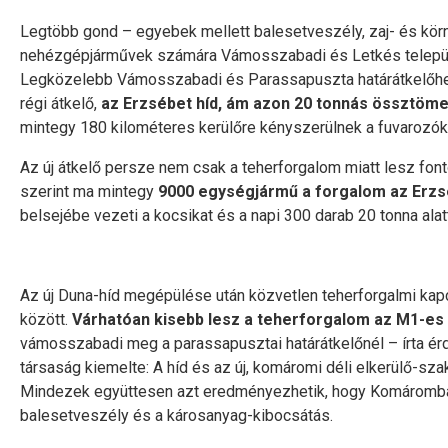
Legtöbb gond – egyebek mellett balesetveszély, zaj- és kör
nehézgépjárművek számára Vámosszabadi és Letkés település
Legközelebb Vámosszabadi és Parassapuszta határátkelőhel
régi átkelő,
az Erzsébet híd, ám azon 20 tonnás össztöm
mintegy 180 kilométeres kerülőre kényszerülnek a fuvarozók
Az új átkelő persze nem csak a teherforgalom miatt lesz fonto
szerint ma mintegy
9000 egységjármű a forgalom az Erzs
belsejébe vezeti a kocsikat és a napi 300 darab 20 tonna alatt
Az új Duna-híd megépülése után közvetlen teherforgalmi kap
között.
Várhatóan kisebb lesz a teherforgalom az M1-es
vámosszabadi meg a parassapusztai határátkelőnél – írta é
társaság kiemelte: A híd és az új, komáromi déli elkerülő-sza
Mindezek együttesen azt eredményezhetik, hogy Komáromb
balesetveszély és a károsanyag-kibocsátás.