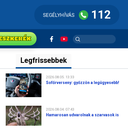
112
SEGÉLYHÍVÁS
ESZkerék
Legfrissebbek
2026.08.05. 13:33
Sofőrverseny: győzzön a legügyesebb!
2026.08.04. 07:43
Hamarosan udvarolnak a szarvasok is