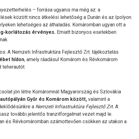
nyezetterhelés – forrása ugyanis ma még az: a
ek között nincs átkelési lehetőség a Dunán és az Ipolyon.
yeken lehetséges az áthaladás. Komáromban ugyan ott a
eg-korlátozás érvényes.
Emiatt bizonyos esetekben
nak.
s: A Nemzeti Infrastruktúra Fejlesztő Zrt. tájékoztatás
ébet hídon
, amely ráadásul Komárom és Révkomárom
 teherautót.
csolat jön létre Komáromnál Magyarország és Szlovákia
 autópályán Győr és Komárom között,
valamint a
rdeklődésünkre a
Nemzeti Infrastruktúra Fejlesztő Zrt.
A
kasz további jelentős tranzitforgalmat vezet majd le.
an és Révkomáromban számottevően csökken az utakon a