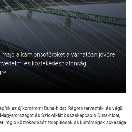
a majd a kamionsofőröket a várhatóan jövőre
etvédelmi és közlekedésbiztonsági
gre.
építik az új komáromi Duna-hidat. Régóta tervezték, és végül
, Magyarországot és Szlovákiát összekapcsoló Duna-hidat,
gati régió közlekedését: települések és kistérségek sokasága