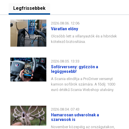
Legfrissebbek
2026.08.06. 12:06
Váratlan előny
Olcsóbb lett a villanyautók és a hibridek
kötelező biztosítása.
2026.08.05. 13:33
Sofőrverseny: győzzön a
legügyesebb!
A Scania elindítja a ProDriver versenyt
kamion sofőrök számára. A fődíj: 1000
euró értékű Scania Webshop utalvány.
2026.08.04. 07:43
Hamarosan udvarolnak a
szarvasok is
November közepéig az országutakon,