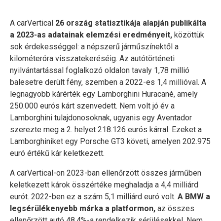
A carVertical
26 ország statisztikája alapján publikálta
a 2023-as adatainak elemzési eredményeit,
közöttük
sok érdekességgel: a népszerű járműszínektől a
kilométeróra visszatekeréséig. Az autótörténeti
nyilvántartással foglalkozó oldalon tavaly 1,78 millió
balesetre derült fény, szemben a 2022-es 1,4 millióval. A
legnagyobb kárérték egy Lamborghini Huracané, amely
250.000 eurós kárt szenvedett. Nem volt jó év a
Lamborghini tulajdonosoknak, ugyanis egy Aventador
szerezte meg a 2. helyet 218.126 eurós kárral. Ezeket a
Lamborghiniket egy Porsche GT3 követi, amelyen 202.975
euró értékű kár keletkezett.
A carVertical-on 2023-ban ellenőrzött összes járműben
keletkezett károk összértéke meghaladja a 4,4 milliárd
eurót. 2022-ben ez a szám 5,1 milliárd euró volt.
A BMW a
legsérülékenyebb márka a platformon,
az összes
ellenőrzött autó 48,4%-a rendelkezik sérülésekkel. Nem