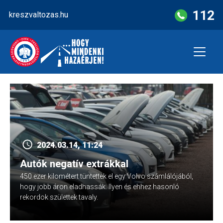
Skip
112
kreszvaltozas.hu
to
content
2024.03.14, 11:24
Autók negatív extrákkal
450 ezer kilométert tüntettek el egy Volvo számlálójából,
hogy jobb áron eladhassák. Ilyen és ehhez hasonló
rekordok születtek tavaly.