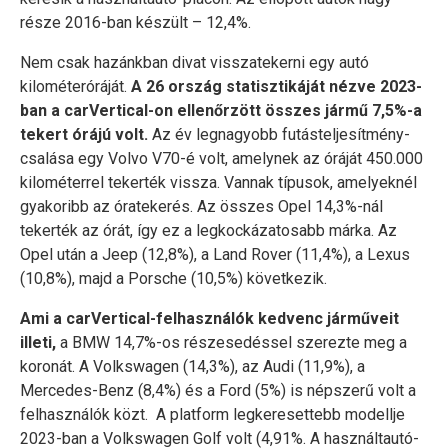
része 2016-ban készült – 12,4%.
Nem csak hazánkban divat visszatekerni egy autó
kilométeróráját.
A 26 ország statisztikáját nézve 2023-
ban a carVertical-on ellenőrzött összes jármű 7,5%-a
tekert órájú volt.
Az év legnagyobb futásteljesítmény-
csalása egy Volvo V70-é volt, amelynek az óráját 450.000
kilométerrel tekerték vissza. Vannak típusok, amelyeknél
gyakoribb az óratekerés. Az összes Opel 14,3%-nál
tekerték az órát, így ez a legkockázatosabb márka. Az
Opel után a Jeep (12,8%), a Land Rover (11,4%), a Lexus
(10,8%), majd a Porsche (10,5%) következik.
Ami a carVertical-felhasználók kedvenc járműveit
illeti,
a BMW 14,7%-os részesedéssel szerezte meg a
koronát. A Volkswagen (14,3%), az Audi (11,9%), a
Mercedes-Benz (8,4%) és a Ford (5%) is népszerű volt a
felhasználók közt. A platform legkeresettebb modellje
2023-ban a Volkswagen Golf volt (4,91%. A használtautó-