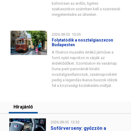
különösen az erdős, ligetes
szakaszokon számítani kell a szarvasok
megjelenésére az úttesten.
2026.08.03. 10:05
Folytatódik a nosztalgiaszezon
Budapesten
A főváros muzeális értékű járművei a
forró nyári napokon is várják az
érdeklődőket. Szombaton és vasárnap
Duna-parti panorámát kínáló
nosztalgiavillamosok, vasárnaponként
pedig a legendás Ikarus-buszok idézik
fel a közösségi közlekedés múltját.
Hírajánló
2026.08.05. 13:33
Sofőrverseny: győzzön a