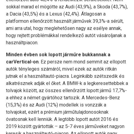
sokkal marad el mögötte az Audi (43,9%), a Skoda (43,7%),
a Dacia (43,5%) és a Lexus (42,4%). Átlagosan a
platformon ellenőrzött használt járművek 39,3%-a sérült,
ami arra utal, hogy meglehetősen nagy az esélye annak,
hogy rejtett problémákkal rendelkező autót vásároljanak a
használtpiacon.
Minden évben sok lopott járműre bukkannak a
carVertical-on
. Ez persze nem mond semmit az ellopott
autók tényleges számáról, mivel ezek az autók ritkán
jutnak el a használtautó-piacra. Leginkább szétszedik és
alkatrésznek adják el őket. A BMW-k a legkeresettebbek a
tolvajok között, az összes ellenőrzött lopott jármű 17,7%-
a ehhez a német gyártóhoz tartozik. A Mercedes-Benz
(15,3%) és az Audi (12%) modellek is vonzzák a
tolvajokat, ezért a prémium járműtulajdonosoknak
óvatosnak kell lenniük. A legtöbb lopott autót 2016 és
2019 között gyártották – az 5-7 éves járműveket nagyon
keresik a használtautó-piacon. Az ellopott autók nagy