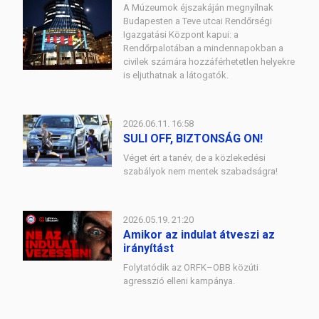
A Múzeumok éjszakáján megnyílnak
Budapesten a Teve utcai Rendőrségi
Igazgatási Központ kapui: a
Rendőrpalotában a mindennapokban a
civilek számára hozzáférhetetlen helyekre
is eljuthatnak a látogatók.
2026.06.11. 16:58
SULI OFF, BIZTONSÁG ON!
Véget ért a tanév, de a közlekedési
szabályok nem mentek szabadságra!
2026.05.19. 21:20
Amikor az indulat átveszi az
irányítást
Folytatódik az ORFK–OBB közúti
agresszió elleni kampánya.