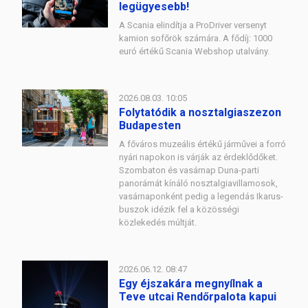
legügyesebb!
A Scania elindítja a ProDriver versenyt
kamion sofőrök számára. A fődíj: 1000
euró értékű Scania Webshop utalvány.
2026.08.03. 10:05
Folytatódik a nosztalgiaszezon
Budapesten
A főváros muzeális értékű járművei a forró
nyári napokon is várják az érdeklődőket.
Szombaton és vasárnap Duna-parti
panorámát kínáló nosztalgiavillamosok,
vasárnaponként pedig a legendás Ikarus-
buszok idézik fel a közösségi
közlekedés múltját.
2026.06.12. 08:47
Egy éjszakára megnyílnak a
Teve utcai Rendőrpalota kapui