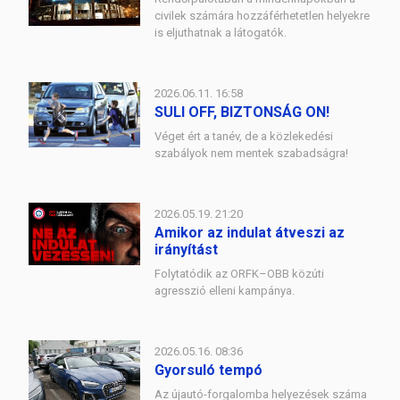
civilek számára hozzáférhetetlen helyekre
is eljuthatnak a látogatók.
2026.06.11. 16:58
SULI OFF, BIZTONSÁG ON!
Véget ért a tanév, de a közlekedési
szabályok nem mentek szabadságra!
2026.05.19. 21:20
Amikor az indulat átveszi az
irányítást
Folytatódik az ORFK–OBB közúti
agresszió elleni kampánya.
2026.05.16. 08:36
Gyorsuló tempó
Az újautó-forgalomba helyezések száma