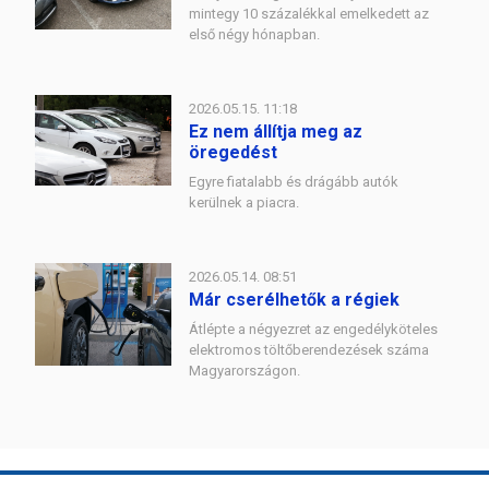
mintegy 10 százalékkal emelkedett az
első négy hónapban.
2026.05.15. 11:18
Ez nem állítja meg az
öregedést
Egyre fiatalabb és drágább autók
kerülnek a piacra.
2026.05.14. 08:51
Már cserélhetők a régiek
Átlépte a négyezret az engedélyköteles
elektromos töltőberendezések száma
Magyarországon.