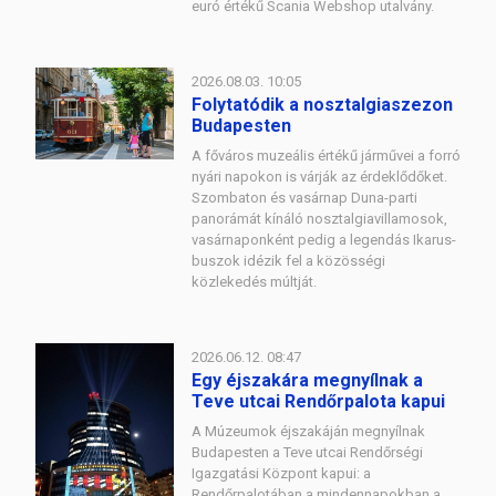
euró értékű Scania Webshop utalvány.
2026.08.03. 10:05
Folytatódik a nosztalgiaszezon
Budapesten
A főváros muzeális értékű járművei a forró
nyári napokon is várják az érdeklődőket.
Szombaton és vasárnap Duna-parti
panorámát kínáló nosztalgiavillamosok,
vasárnaponként pedig a legendás Ikarus-
buszok idézik fel a közösségi
közlekedés múltját.
2026.06.12. 08:47
Egy éjszakára megnyílnak a
Teve utcai Rendőrpalota kapui
A Múzeumok éjszakáján megnyílnak
Budapesten a Teve utcai Rendőrségi
Igazgatási Központ kapui: a
Rendőrpalotában a mindennapokban a