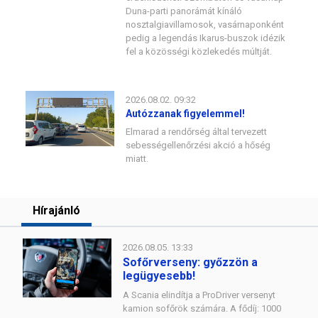
Duna-parti panorámát kínáló
nosztalgiavillamosok, vasárnaponként
pedig a legendás Ikarus-buszok idézik
fel a közösségi közlekedés múltját.
2026.08.02. 09:32
Autózzanak figyelemmel!
Elmarad a rendőrség által tervezett
sebességellenőrzési akció a hőség
miatt.
Hírajánló
2026.08.05. 13:33
Sofőrverseny: győzzön a
legügyesebb!
A Scania elindítja a ProDriver versenyt
kamion sofőrök számára. A fődíj: 1000