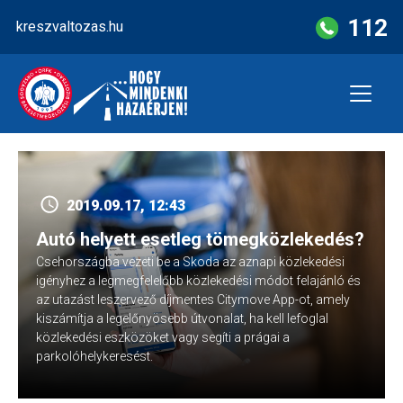
Skip
112
kreszvaltozas.hu
to
content
2019.09.17, 12:43
Autó helyett esetleg tömegközlekedés?
Csehországba vezeti be a Skoda az aznapi közlekedési
igényhez a legmegfelelőbb közlekedési módot felajánló és
az utazást leszervező díjmentes Citymove App-ot, amely
kiszámítja a legelőnyösebb útvonalat, ha kell lefoglal
közlekedési eszközöket vagy segíti a prágai a
parkolóhelykeresést.