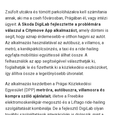
Zsúfolt utcákra és tömött parkolóházakra kell számítania
annak, aki ma a cseh fővárosban, Prágában él, vagy intézi
ügyeit.
A Skoda DigiLab fejlesztette a problémára
válaszul a Citymove App alkalmazást,
amely dönteni is
segít, hogy aznap érdemesebb-e otthon hagyni az autót.
Az alkalmazás használatával az autóbusz, a villamos, a
metró, a kerékpárkölcsönzés, a taxi és a ride-hailing
egyfajta mobilitási együttessé állhat össze. A
felhasználók az app segítségével választhatják ki,
foglalhatják le és fizethetik ki a közlekedési eszközöket,
így állítva össze a legelőnyösebb útvonalat.
Az alkalmazás kezdetben a Prágai Közlekedési
Egyesület (DPP)
metróra, autóbuszra, villamosra és
kompra szóló ajánlatait
, illetve a Freebike
elektromoskerékpár-megosztó és a Liftago ride-hailing
szolgáltatását kombinálja. De a fejlesztő DigiLab olyan
további szolgáltatások integrációján is dolgozik, mint a