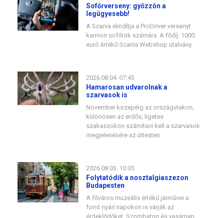
Sofőrverseny: győzzön a
legügyesebb!
A Scania elindítja a ProDriver versenyt
kamion sofőrök számára. A fődíj: 1000
euró értékű Scania Webshop utalvány.
2026.08.04. 07:43
Hamarosan udvarolnak a
szarvasok is
November közepéig az országutakon,
különösen az erdős, ligetes
szakaszokon számítani kell a szarvasok
megjelenésére az úttesten.
2026.08.03. 10:05
Folytatódik a nosztalgiaszezon
Budapesten
A főváros muzeális értékű járművei a
forró nyári napokon is várják az
érdeklődőket. Szombaton és vasárnap