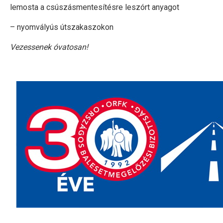
lemosta a csúszásmentesítésre leszórt anyagot
– nyomvályús útszakaszokon
Vezessenek óvatosan!