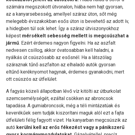
számára megszokott útvonalon, hiába nem hajt gyorsan,
az a kanyarsebesség, amellyel száraz úton, sőt még
melegebb évszakokban esős úton is bevehető az adott ív,
a hidegben túl sok lehet. Így a száraz útviszonyokhoz
képest
mérsékelt sebesség mellett is megcsúszhat a
jármű
. Ezért érdemes nagyon figyelni. Ha az aszfalt
nedvesen csillog, akkor óvatosabban kell haladni, a
nyálkás út csúszósabb az esősnél. Ha a látszólag
száraznak tűnő aszfalton az elhaladó autók gyorsan
eltűnő keréknyomot hagynak, érdemes gyanakodni, mert
ott csúszós az útfelület.
A fagyás közeli állapotban lévő víz kitölti az útburkolat
szemcsemélységét, ezáltal csökken az abroncsok
tapadása. A gumiabroncsok, még a téli mintázatúak és
keverékűek sem tudják kiszorítani maguk alól ezt a fajta
útfelületi félig fagyott vizet. Ha kanyarban megcsúszik az
autó
kerülni kell az erős fékezést vagy a pánikszerű
gyors kormánymozdulatokat.
Gázelvétellel, precíz