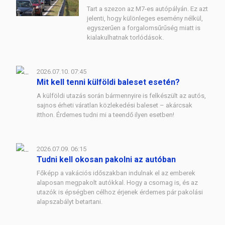
Tart a szezon az M7-es autópályán. Ez azt
jelenti, hogy különleges esemény nélkül,
egyszerűen a forgalomsűrűség miatt is
kialakulhatnak torlódások.
2026.07.10. 07:45
Mit kell tenni külföldi baleset esetén?
A külföldi utazás során bármennyire is felkészült az autós,
sajnos érheti váratlan közlekedési baleset – akárcsak
itthon. Érdemes tudni mi a teendő ilyen esetben!
2026.07.09. 06:15
Tudni kell okosan pakolni az autóban
Főképp a vakációs időszakban indulnak el az emberek
alaposan megpakolt autókkal. Hogy a csomag is, és az
utazók is épségben célhoz érjenek érdemes pár pakolási
alapszabályt betartani.