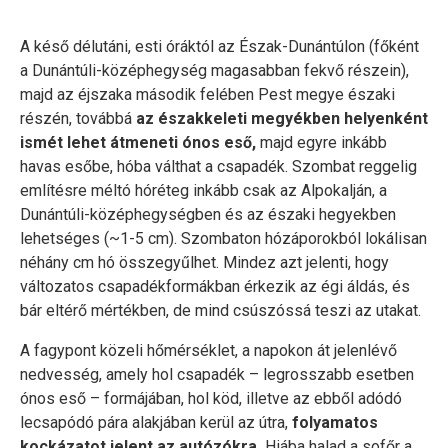
A késő délutáni, esti óráktól az Észak-Dunántúlon (főként
a Dunántúli-középhegység magasabban fekvő részein),
majd az éjszaka második felében Pest megye északi
részén, továbbá
az északkeleti megyékben helyenként
ismét lehet átmeneti ónos eső,
majd egyre inkább
havas esőbe, hóba válthat a csapadék. Szombat reggelig
említésre méltó hóréteg inkább csak az Alpokalján, a
Dunántúli-középhegységben és az északi hegyekben
lehetséges (~1-5 cm). Szombaton hózáporokból lokálisan
néhány cm hó összegyűlhet. Mindez azt jelenti, hogy
változatos csapadékformákban érkezik az égi áldás, és
bár eltérő mértékben, de mind csúszóssá teszi az utakat.
A fagypont közeli hőmérséklet, a napokon át jelenlévő
nedvesség, amely hol csapadék – legrosszabb esetben
ónos eső – formájában, hol köd, illetve az ebből adódó
lecsapódó pára alakjában kerül az útra,
folyamatos
kockázatot jelent az autózókra.
Hiába halad a sofőr a