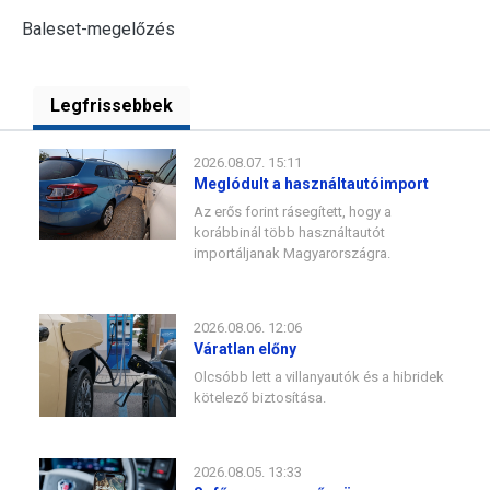
Baleset-megelőzés
Legfrissebbek
2026.08.07. 15:11
Meglódult a használtautóimport
Az erős forint rásegített, hogy a
korábbinál több használtautót
importáljanak Magyarországra.
2026.08.06. 12:06
Váratlan előny
Olcsóbb lett a villanyautók és a hibridek
kötelező biztosítása.
2026.08.05. 13:33