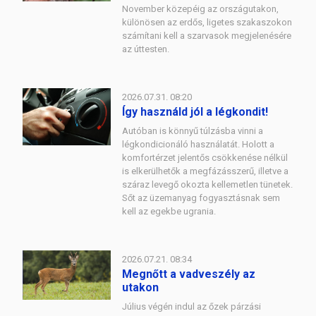
November közepéig az országutakon,
különösen az erdős, ligetes szakaszokon
számítani kell a szarvasok megjelenésére
az úttesten.
2026.07.31. 08:20
Így használd jól a légkondit!
Autóban is könnyű túlzásba vinni a
légkondicionáló használatát. Holott a
komfortérzet jelentős csökkenése nélkül
is elkerülhetők a megfázásszerű, illetve a
száraz levegő okozta kellemetlen tünetek.
Sőt az üzemanyag fogyasztásnak sem
kell az egekbe ugrania.
2026.07.21. 08:34
Megnőtt a vadveszély az
utakon
Július végén indul az őzek párzási