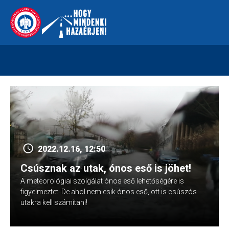
Skip
112
kreszvaltozas.hu
to
content
2022.12.16, 12:50
Csúsznak az utak, ónos eső is jöhet!
A meteorológiai szolgálat ónos eső lehetőségére is
figyelmeztet. De ahol nem esik ónos eső, ott is csúszós
utakra kell számítani!