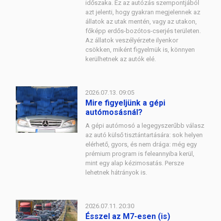
időszaka. Ez az autózás szempontjából
azt jelenti, hogy gyakran megjelennek az
állatok az utak mentén, vagy az utakon,
főképp erdős-bozótos-cserjés területen.
Az állatok veszélyérzete ilyenkor
csökken, miként figyelmük is, könnyen
kerülhetnek az autók elé.
2026.07.13. 09:05
Mire figyeljünk a gépi
autómosásnál?
A gépi autómosó a legegyszerűbb válasz
az autó külső tisztántartására: sok helyen
elérhető, gyors, és nem drága: még egy
prémium program is feleannyiba kerül,
mint egy alap kézimosatás. Persze
lehetnek hátrányok is.
2026.07.11. 20:30
Ésszel az M7-esen (is)