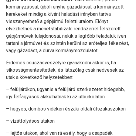
kormányzással, újbóli enyhe gázadással, a kormányzott
kerekeket mindig a kívánt haladási irányban tartva
visszanyerhető a gépjármű feletti uralom. Előnyt
élvezhetnek a menetstabilizáló rendszerrel felszerelt
gépjárművek tulajdonosai, nekik a legfőbb feladatuk íven
tartani a járművet és szintén kerülni az erőteljes fékezést,
vagy gázadást, a durva kormánymozdulatot.
Érdemes csúszásveszélyre gyanakodni akkor is, ha
síkosságmentesítettek, és látszólag csak nedvesek az
utak a következő helyzetekben:
– felüljárókon, ugyanis a felüljáró szerkezetet hidegebb,
így felfagyások alakulhatnak ki az útburkolaton
– hegyes, dombos vidéken északi oldali útszakaszokon
– vízátfolyásos utakon
– lejtős utakon, ahol van rá esély, hogy a csapadék