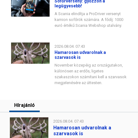
Sofőrverseny: győzzön a
legügyesebb!
A Scania elindítja a ProDriver versenyt
kamion sofőrök számára. A fődíj: 1000
euró értékű Scania Webshop utalvány.
2026.08.04. 07:43
Hamarosan udvarolnak a
szarvasok is
November közepéig az országutakon,
különösen az erdős, ligetes
szakaszokon számítani kell a szarvasok
megjelenésére az úttesten.
Hírajánló
2026.08.04. 07:43
Hamarosan udvarolnak a
szarvasok is