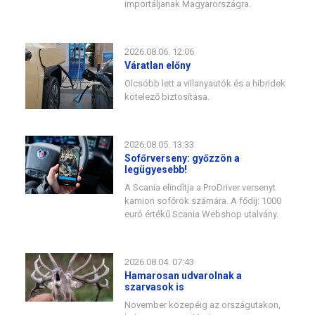
importáljanak Magyarországra.
2026.08.06. 12:06
Váratlan előny
Olcsóbb lett a villanyautók és a hibridek
kötelező biztosítása.
2026.08.05. 13:33
Sofőrverseny: győzzön a
legügyesebb!
A Scania elindítja a ProDriver versenyt
kamion sofőrök számára. A fődíj: 1000
euró értékű Scania Webshop utalvány.
2026.08.04. 07:43
Hamarosan udvarolnak a
szarvasok is
November közepéig az országutakon,