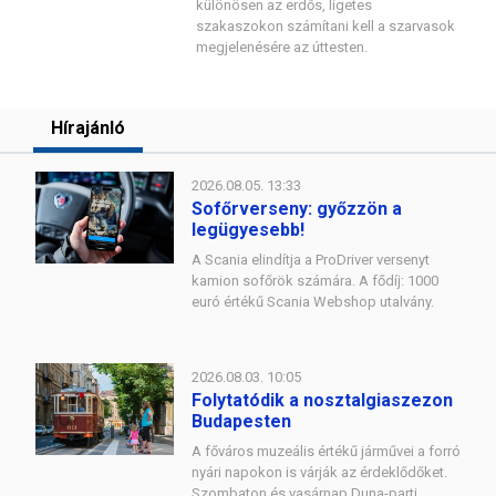
különösen az erdős, ligetes
szakaszokon számítani kell a szarvasok
megjelenésére az úttesten.
Hírajánló
2026.08.05. 13:33
Sofőrverseny: győzzön a
legügyesebb!
A Scania elindítja a ProDriver versenyt
kamion sofőrök számára. A fődíj: 1000
euró értékű Scania Webshop utalvány.
2026.08.03. 10:05
Folytatódik a nosztalgiaszezon
Budapesten
A főváros muzeális értékű járművei a forró
nyári napokon is várják az érdeklődőket.
Szombaton és vasárnap Duna-parti