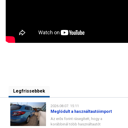
Legfrissebbek
2026.08.07. 15:11
Meglódult a használtautóimport
Az erős forint rásegített, hogy a
korábbinál több használtautót