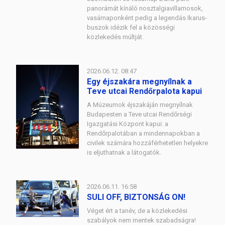
panorámát kínáló nosztalgiavillamosok,
vasárnaponként pedig a legendás Ikarus-
buszok idézik fel a közösségi
közlekedés múltját.
2026.06.12. 08:47
Egy éjszakára megnyílnak a
Teve utcai Rendőrpalota kapui
A Múzeumok éjszakáján megnyílnak
Budapesten a Teve utcai Rendőrségi
Igazgatási Központ kapui: a
Rendőrpalotában a mindennapokban a
civilek számára hozzáférhetetlen helyekre
is eljuthatnak a látogatók.
2026.06.11. 16:58
SULI OFF, BIZTONSÁG ON!
Véget ért a tanév, de a közlekedési
szabályok nem mentek szabadságra!