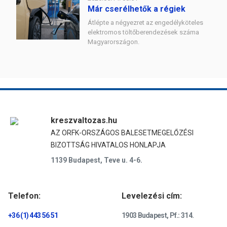
Már cserélhetők a régiek
Átlépte a négyezret az engedélyköteles
elektromos töltőberendezések száma
Magyarországon.
kreszvaltozas.hu
AZ ORFK-ORSZÁGOS BALESETMEGELŐZÉSI
BIZOTTSÁG HIVATALOS HONLAPJA
1139 Budapest, Teve u. 4-6.
Telefon:
Levelezési cím:
+36 (1) 443 56 51
1903 Budapest, Pf.: 314.