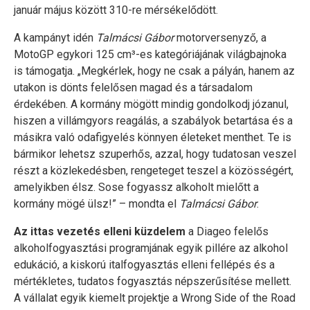
január május között 310-re mérsékelődött.
A kampányt idén
Talmácsi Gábor
motorversenyző, a
MotoGP egykori 125 cm³-es kategóriájának világbajnoka
is támogatja. „Megkérlek, hogy ne csak a pályán, hanem az
utakon is dönts felelősen magad és a társadalom
érdekében. A kormány mögött mindig gondolkodj józanul,
hiszen a villámgyors reagálás, a szabályok betartása és a
másikra való odafigyelés könnyen életeket menthet. Te is
bármikor lehetsz szuperhős, azzal, hogy tudatosan veszel
részt a közlekedésben, rengeteget teszel a közösségért,
amelyikben élsz. Sose fogyassz alkoholt mielőtt a
kormány mögé ülsz!” – mondta el
Talmácsi Gábor
.
Az ittas vezetés elleni küzdelem
a Diageo felelős
alkoholfogyasztási programjának egyik pillére az alkohol
edukáció, a kiskorú italfogyasztás elleni fellépés és a
mértékletes, tudatos fogyasztás népszerűsítése mellett.
A vállalat egyik kiemelt projektje a Wrong Side of the Road