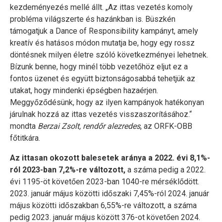
kezdeményezés mellé állt. „Az ittas vezetés komoly
probléma világszerte és hazánkban is. Büszkén
támogatjuk a Dance of Responsibility kampányt, amely
kreatív és hatásos módon mutatja be, hogy egy rossz
döntésnek milyen életre szóló következményei lehetnek.
Bízunk benne, hogy minél több vezetőhöz eljut ez a
fontos üzenet és együtt biztonságosabbá tehetjük az
utakat, hogy mindenki épségben hazaérjen.
Meggyőződésünk, hogy az ilyen kampányok hatékonyan
járulnak hozzá az ittas vezetés visszaszorításához.“
mondta
Berzai Zsolt, rendőr alezredes
, az ORFK-OBB
főtitkára.
Az ittasan okozott balesetek aránya a 2022. évi 8,1%-
ról 2023-ban 7,2%-re változott,
a száma pedig a 2022.
évi 1195-öt követően 2023-ban 1040-re mérséklődött.
2023. január május közötti időszaki 7,45%-ról 2024. január
május közötti időszakban 6,55%-re változott, a száma
pedig 2023. január május között 376-ot követően 2024.