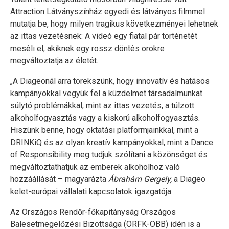
Attraction Látványszínház egyedi és látványos filmmel
mutatja be, hogy milyen tragikus következményei lehetnek
az ittas vezetésnek: A videó egy fiatal pár történetét
meséli el, akiknek egy rossz döntés örökre
megváltoztatja az életét.
„A Diageonál arra törekszünk, hogy innovatív és hatásos
kampányokkal vegyük fel a küzdelmet társadalmunkat
súlytó problémákkal, mint az ittas vezetés, a túlzott
alkoholfogyasztás vagy a kiskorú alkoholfogyasztás.
Hiszünk benne, hogy oktatási platformjainkkal, mint a
DRINKiQ és az olyan kreatív kampányokkal, mint a Dance
of Responsibility meg tudjuk szólítani a közönséget és
megváltoztathatjuk az emberek alkoholhoz való
hozzáállását – magyarázta
Ábrahám Gergely,
a Diageo
kelet-európai vállalati kapcsolatok igazgatója.
Az Országos Rendőr-főkapitányság Országos
Balesetmegelőzési Bizottsága (ORFK-OBB) idén is a