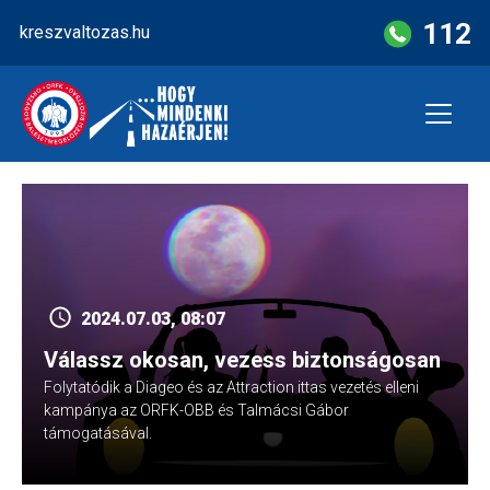
Skip
112
kreszvaltozas.hu
to
content
2024.07.03, 08:07
Válassz okosan, vezess biztonságosan
Folytatódik a Diageo és az Attraction ittas vezetés elleni
kampánya az ORFK-OBB és Talmácsi Gábor
támogatásával.