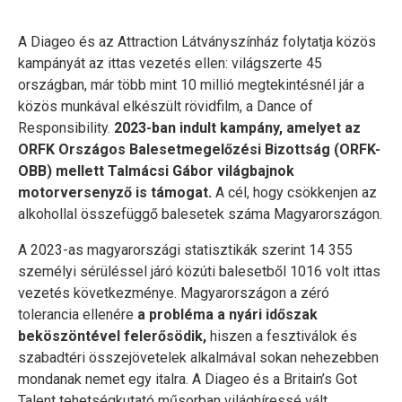
A Diageo és az Attraction Látványszínház folytatja közös
kampányát az ittas vezetés ellen: világszerte 45
országban, már több mint 10 millió megtekintésnél jár a
közös munkával elkészült rövidfilm, a Dance of
Responsibility.
2023-ban indult kampány, amelyet az
ORFK Országos Balesetmegelőzési Bizottság (ORFK-
OBB) mellett Talmácsi Gábor világbajnok
motorversenyző is támogat.
A cél, hogy csökkenjen az
alkohollal összefüggő balesetek száma Magyarországon.
A 2023-as magyarországi statisztikák szerint 14 355
személyi sérüléssel járó közúti balesetből 1016 volt ittas
vezetés következménye. Magyarországon a zéró
tolerancia ellenére
a probléma a nyári időszak
beköszöntével felerősödik,
hiszen a fesztiválok és
szabadtéri összejövetelek alkalmával sokan nehezebben
mondanak nemet egy italra. A Diageo és a Britain’s Got
Talent tehetségkutató műsorban világhíressé vált