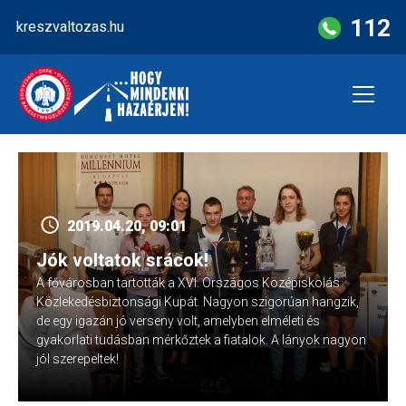
Skip
112
kreszvaltozas.hu
to
content
2019.04.20, 09:01
Jók voltatok srácok!
A fővárosban tartották a XVI. Országos Középiskolás
Közlekedésbiztonsági Kupát. Nagyon szigorúan hangzik,
de egy igazán jó verseny volt, amelyben elméleti és
gyakorlati tudásban mérkőztek a fiatalok. A lányok nagyon
jól szerepeltek!