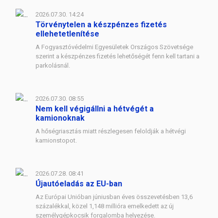
2026.07.30. 14:24
Törvénytelen a készpénzes fizetés
ellehetetlenítése
A Fogyasztóvédelmi Egyesületek Országos Szövetsége
szerint a készpénzes fizetés lehetőségét fenn kell tartani a
parkolásnál.
2026.07.30. 08:55
Nem kell végigállni a hétvégét a
kamionoknak
A hőségriasztás miatt részlegesen feloldják a hétvégi
kamionstopot.
2026.07.28. 08:41
Újautóeladás az EU-ban
Az Európai Unióban júniusban éves összevetésben 13,6
százalékkal, közel 1,148 millióra emelkedett az új
személygépkocsik forgalomba helyezése.