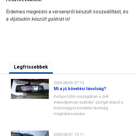
Érdemes megnézni a versenyről készült összeállítást, és
a
díjátadón készült galériát
is!
Legfrissebbek
2026.08.09. 07:15
Mi a jó követési távolság?
Európa több országában a „két
másodperces szabály” szolgál alapul a
biztonságos követési távolság
meghatározására.
2026.08.07. 15:11