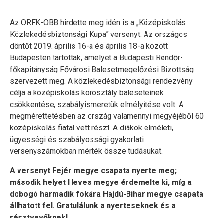
Az ORFK-OBB hirdette meg idén is a „Középiskolás
Közlekedésbiztonsági Kupa” versenyt. Az országos
döntőt 2019. április 16-a és április 18-a között
Budapesten tartották, amelyet a Budapesti Rendőr-
főkapitányság Fővárosi Balesetmegelőzési Bizottság
szervezett meg. A közlekedésbiztonsági rendezvény
célja a középiskolás korosztály baleseteinek
csökkentése, szabályismeretük elmélyítése volt. A
megmérettetésben az ország valamennyi megyéjéből 60
középiskolás fiatal vett részt. A diákok elméleti,
ügyességi és szabályossági gyakorlati
versenyszámokban mérték össze tudásukat.
A versenyt Fejér megye csapata nyerte meg;
második helyet Heves megye érdemelte ki, míg a
dobogó harmadik fokára Hajdú-Bihar megye csapata
állhatott fel. Gratulálunk a nyerteseknek és a
résztvevőknek!