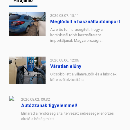
Hírajánló
2026.08.07. 15:11
Meglódult a használtautóimport
Az erős forint rásegített, hogy a
korábbinál több használtautót
importáljanak Magyarországra.
2026.08.06. 12:06
Váratlan előny
Olcsóbb lett a villanyautók és a hibridek
kötelező biztosítása.
2026.08.02. 09:32
Autózzanak figyelemmel!
Elmarad a rendőrség által tervezett sebességellenőrzési
akció a hőség miatt.