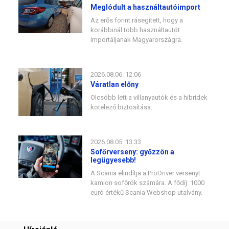
Meglódult a használtautóimport
Az erős forint rásegített, hogy a
korábbinál több használtautót
importáljanak Magyarországra.
2026.08.06. 12:06
Váratlan előny
Olcsóbb lett a villanyautók és a hibridek
kötelező biztosítása.
2026.08.05. 13:33
Sofőrverseny: győzzön a
legügyesebb!
A Scania elindítja a ProDriver versenyt
kamion sofőrök számára. A fődíj: 1000
euró értékű Scania Webshop utalvány.