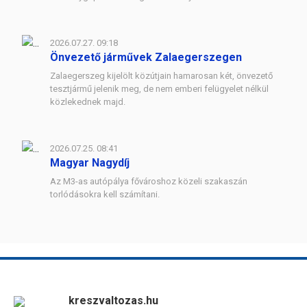
2026.07.27. 09:18
Önvezető járművek Zalaegerszegen
Zalaegerszeg kijelölt közútjain hamarosan két, önvezető
tesztjármű jelenik meg, de nem emberi felügyelet nélkül
közlekednek majd.
2026.07.25. 08:41
Magyar Nagydíj
Az M3-as autópálya fővároshoz közeli szakaszán
torlódásokra kell számítani.
kreszvaltozas.hu