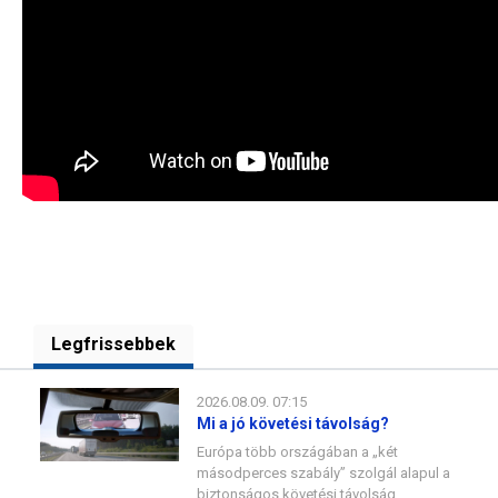
Legfrissebbek
2026.08.09. 07:15
Mi a jó követési távolság?
Európa több országában a „két
másodperces szabály” szolgál alapul a
biztonságos követési távolság