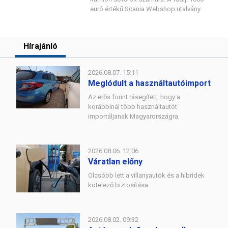
euró értékű Scania Webshop utalvány.
Hírajánló
2026.08.07. 15:11
Meglódult a használtautóimport
Az erős forint rásegített, hogy a
korábbinál több használtautót
importáljanak Magyarországra.
2026.08.06. 12:06
Váratlan előny
Olcsóbb lett a villanyautók és a hibridek
kötelező biztosítása.
2026.08.02. 09:32