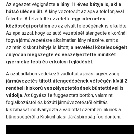
Az egészet végignézte
a lány 11 éves bátyja is, aki a
hátsó ülésen ült.
A lány vezetését az apa a telefonjával
felvette. A felvételt közzétette
egy internetes
közösségi portálon
és az elvált feleségének is elküldte.
Az apa azzal, hogy az autó vezetését átengedte a koránál
fogva járművezetésre alkalmatlan lány részére, amit a
szintén kiskorú bátyja is látott,
a nevelési kötelességeit
súlyosan megszegte és veszélyeztette mindkét
gyermeke testi és erkölcsi fejlődését.
A szabadlábon védekező vádlottat a járási ügyészség
járművezetés tiltott átengedésének vétségén kívül 2
rendbeli kiskorú veszélyeztetésének bűntettével is
vádolja
. Az ügyész felfüggesztett börtön, valamint
foglalkozástól és közúti járművezetéstől eltiltás
kiszabását indítványozta a vádlottal szemben, akinek a
bűnösségéről a Kiskunhalasi Járásbíróság fog dönteni.