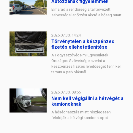
Autózzanak figyelemmel!
Elmarad a rendőrség által tervezett
sebességellenőrzési akció a hőség miatt.
2026.07.30. 14:24
Törvénytelen a készpénzes
fizetés ellehetetlenítése
A Fogyasztóvédelmi Egyesületek
Országos Szövetsége szerint a
készpénzes fizetés lehetőségét fenn kell
tartani a parkolásnál.
2026.07.30. 08:55
Nem kell végigállni a hétvégét a
kamionoknak
A hőségriasztás miatt részlegesen
feloldják a hétvégi kamionstopot.