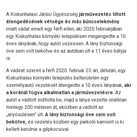
A Kiskunhalasi Járási Ügyészség
járművezetés tiltott
átengedésének vétsége és más bűncselekmény
miatt vádat emelt egy férfi ellen, aki 2020 februárjában
egy Kiskunhalas környéki településen megengedte a 10
éves lányának, hogy autót vezessen. A lány biztonsági
öve sem volt bekötve és az autóban ült a 11 éves bátyja
is.
A vádirat szerint a férfi 2020. február 23-án, délután, egy
Kiskunhalas környéki település belterületén egy
személyautó vezetését átengedte a 10 éves lányának,
aki
a koránál fogva alkalmatlan a járművezetésre.
Az
autót a vádlott indította be, majd a lánya vezette önállóan
mintegy 200 méteren át, eközben a vádlott az
„anyósülésen” ült.
A lány biztonsági öve sem volt
bekötve,
és vezetés közben egy parkoló kamiont is ki
kellett kerülnie a gépkocsival.