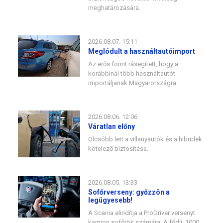
meghatározására.
2026.08.07. 15:11
Meglódult a használtautóimport
Az erős forint rásegített, hogy a
korábbinál több használtautót
importáljanak Magyarországra.
2026.08.06. 12:06
Váratlan előny
Olcsóbb lett a villanyautók és a hibridek
kötelező biztosítása.
2026.08.05. 13:33
Sofőrverseny: győzzön a
legügyesebb!
A Scania elindítja a ProDriver versenyt
kamion sofőrök számára. A fődíj: 1000