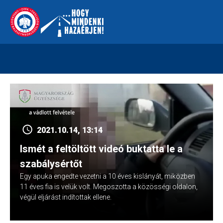
Skip
112
kreszvaltozas.hu
to
content
2021.10.14, 13:14
Ismét a feltöltött videó buktatta le a
szabálysértőt
Egy apuka engedte vezetni a 10 éves kislányát, miközben
11 éves fia is velük volt. Megoszotta a közösségi oldalon,
végül eljárást indítottak ellene.