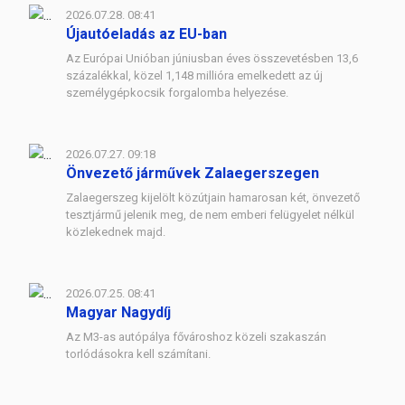
2026.07.28. 08:41
Újautóeladás az EU-ban
Az Európai Unióban júniusban éves összevetésben 13,6
százalékkal, közel 1,148 millióra emelkedett az új
személygépkocsik forgalomba helyezése.
2026.07.27. 09:18
Önvezető járművek Zalaegerszegen
Zalaegerszeg kijelölt közútjain hamarosan két, önvezető
tesztjármű jelenik meg, de nem emberi felügyelet nélkül
közlekednek majd.
2026.07.25. 08:41
Magyar Nagydíj
Az M3-as autópálya fővároshoz közeli szakaszán
torlódásokra kell számítani.