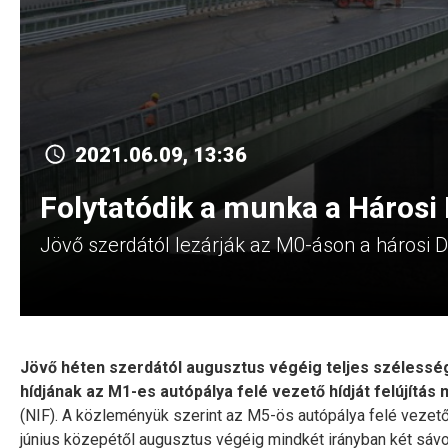
2021.06.09, 13:36
Folytatódik a munka a Hárosi
Jövő szerdától lezárják az M0-áson a hárosi Du
Jövő héten szerdától augusztus végéig teljes szélessé
hídjának az M1-es autópálya felé vezető hídját felújítás 
(NIF). A közleményük szerint az M5-ös autópálya felé vezető
június közepétől augusztus végéig mindkét irányban két sávon