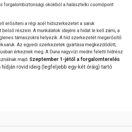
 és forgalombiztonsági okokból a halásztelki csomópont
l erősíteni a régi acél hídszerkezetet a saruk
lső részein. A munkálatok idejére a hidat le kell zárni, a
iglenes támaszokra helyezik. A híd szerkezetét megerősítő
zéksaruk. Az egyedi szerkezetek gyártása megkezdődött,
tusban érkeznek meg. A Duna nagyvízi medre feletti hídrész
zeptember 1-jétől a forgalomterelés
sználnak majd.
S
dján rövid ideig (legfeljebb egy-két óráig) tartó