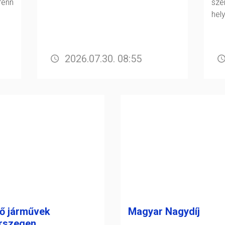
fenn
sz
hel
2026.07.30. 08:55
ő járművek
Magyar Nagydíj
rszegen