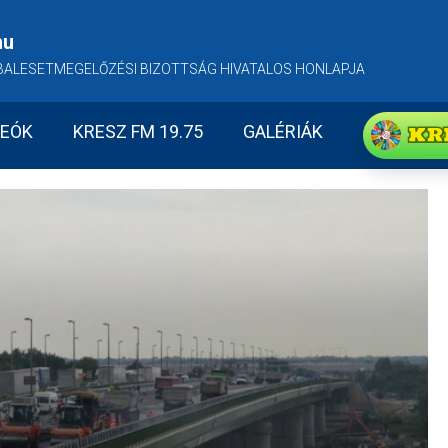
hu
BALESETMEGELŐZÉSI BIZOTTSÁG HIVATALOS HONLAPJA
KR
DEÓK
KRESZ FM 19.75
GALÉRIÁK