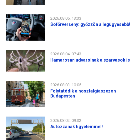
2026.08.05. 13:33
Sofőrverseny: győzzön a legügyesebb!
2026.08.04. 07:43
Hamarosan udvarolnak a szarvasok is
2026.08.03. 10:05
Folytatódik a nosztalgiaszezon
Budapesten
2026.08.02. 09:32
Autózzanak figyelemmel!