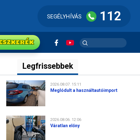
112
SEGÉLYHÍVÁS
ESZkerék
Legfrissebbek
2026.08.07. 15:11
Meglódult a használtautóimport
2026.08.06. 12:06
Váratlan előny