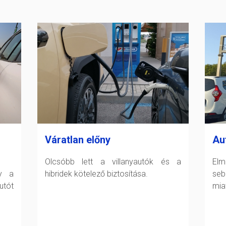
Váratlan előny
Au
Olcsóbb lett a villanyautók és a
Elm
gy a
hibridek kötelező biztosítása.
seb
tót
miat