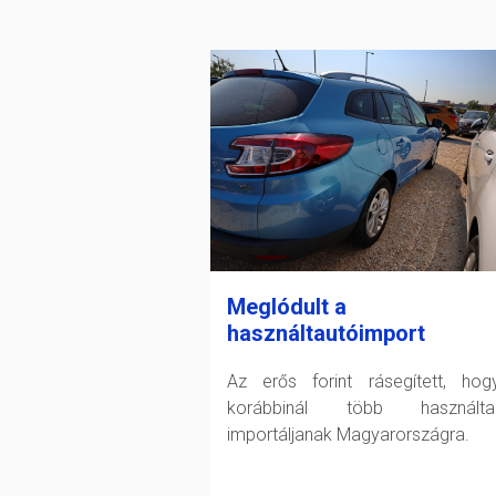
Meglódult a
használtautóimport
Az erős forint rásegített, ho
korábbinál több használtau
importáljanak Magyarországra.