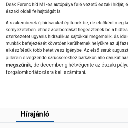
Deák Ferenc híd M1-es autópálya felé vezető északi hídját,
északi oldali felhajtóágát is.
A szakemberek új hídsarukat építenek be, de elsőként meg kel
környezetében, ehhez acélbordákat hegesztenek be a hídtest be
szerkezetet ugyanis hidraulikus sajtókkal megemelik, és ide
munkák befejezését követően kerülhetnek helyükre az új fa
elkészítésük több hetet vesz igénybe. Az első saruk augusz
pillérein elvégzendő sarucserékhez bárkákon álló darukat ha
megszűnik,
de decemberig hétvégente az északi pálya hí
forgalomkorlátozásra kell számítani.
Hírajánló