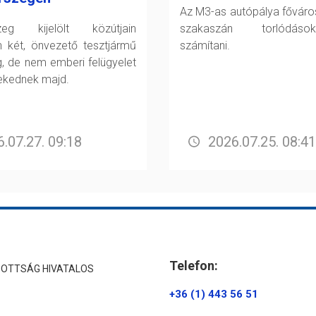
Az M3-as autópálya főváro
szeg kijelölt közútjain
szakaszán torlódáso
 két, önvezető tesztjármű
számítani.
g, de nem emberi felügyelet
lekednek majd.
.07.27. 09:18
2026.07.25. 08:41
Telefon:
ZOTTSÁG HIVATALOS
+36 (1) 443 56 51