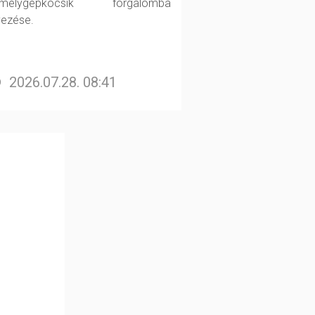
emélygépkocsik forgalomba
yezése.
2026.07.28. 08:41