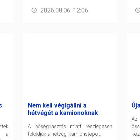
2026.08.06. 12:06
s
Nem kell végigállni a
Új
hétvégét a kamionoknak
Az 
tek
A hőségriasztás miatt részlegesen
öss
t a
feloldják a hétvégi kamionstopot.
köz