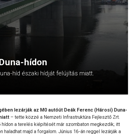
 Duna-hídon
na-híd északi hídját felújítás miatt.
gében lezárják az M0 autóút Deák Ferenc (Hárosi) Duna-
miatt
– tette közzé a Nemzeti Infrastruktúra Fejlesztő Zrt.
 hídon a terelés kiépítését már szombaton megkezdik; itt
 haladhat majd a forgalom. Június 16-án reggel lezárják a