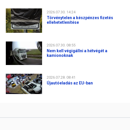
2026.07.30. 14:24
Törvénytelen a készpénzes fizetés
ellehetetlenítése
2026.07.30. 08:55
Nem kell végigállni a hétvégét a
kamionoknak
2026.07.28. 08:41
Újautóeladás az EU-ban