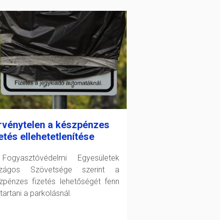
rvénytelen a készpénzes
etés ellehetetlenítése
ogyasztóvédelmi Egyesületek
szágos Szövetsége szerint a
zpénzes fizetés lehetőségét fenn
 tartani a parkolásnál.