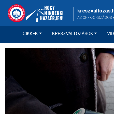
Skip
to
kreszvaltozas.
content
AZ ORFK-ORSZÁGOS 
CIKKEK
KRESZVÁLTOZÁSOK
VI