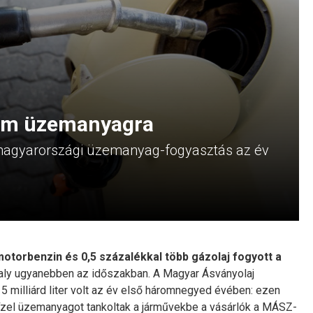
ium üzemanyagra
a magyarországi üzemanyag-fogyasztás az év
motorbenzin és 0,5 százalékkal több gázolaj fogyott a
avaly ugyanebben az időszakban. A Magyar Ásványolaj
5 milliárd liter volt az év első háromnegyed évében: ezen
er dízel üzemanyagot tankoltak a járművekbe a vásárlók a MÁSZ-