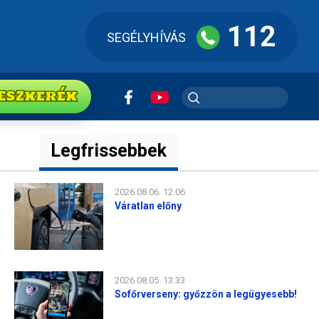
112
SEGÉLYHÍVÁS
ESZkerék
Legfrissebbek
2026.08.06. 12:06
Váratlan előny
2026.08.05. 13:33
Sofőrverseny: győzzön a legügyesebb!