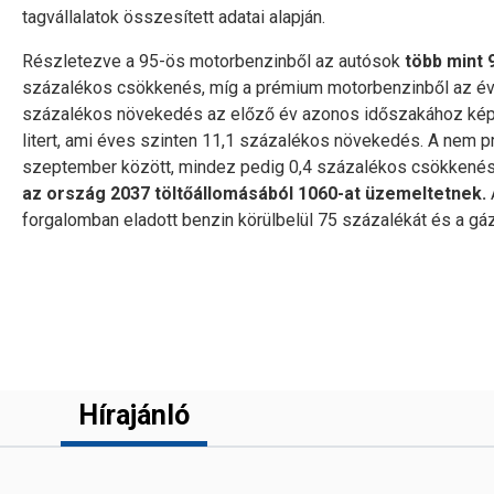
tagvállalatok összesített adatai alapján.
Részletezve a 95-ös motorbenzinből az autósok
több mint 9
százalékos csökkenés, míg a prémium motorbenzinből az év
százalékos növekedés az előző év azonos időszakához képe
litert, ami éves szinten 11,1 százalékos növekedés. A nem pré
szeptember között, mindez pedig 0,4 százalékos csökkenés
az ország 2037 töltőállomásából 1060-at üzemeltetnek.
forgalomban eladott benzin körülbelül 75 százalékát és a gáz
Hírajánló