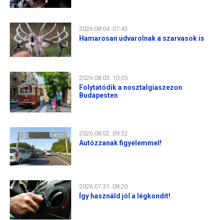
2026.08.04. 07:43
Hamarosan udvarolnak a szarvasok is
2026.08.03. 10:05
Folytatódik a nosztalgiaszezon
Budapesten
2026.08.02. 09:32
Autózzanak figyelemmel!
2026.07.31. 08:20
Így használd jól a légkondit!