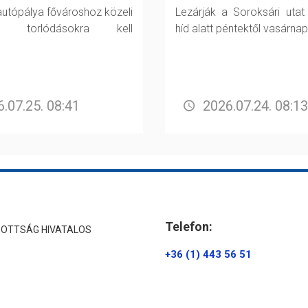
utópálya fővároshoz közeli
Lezárják a Soroksári utat
án torlódásokra kell
híd alatt péntektől vasárnap
.07.25. 08:41
2026.07.24. 08:13
Telefon:
ZOTTSÁG HIVATALOS
+36 (1) 443 56 51