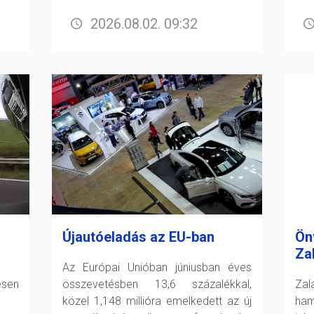
2026.08.02. 09:32
Újautóeladás az EU-ban
Ön
Za
Az Európai Unióban júniusban éves
esen
összevetésben 13,6 százalékkal,
Zal
közel 1,148 millióra emelkedett az új
ham