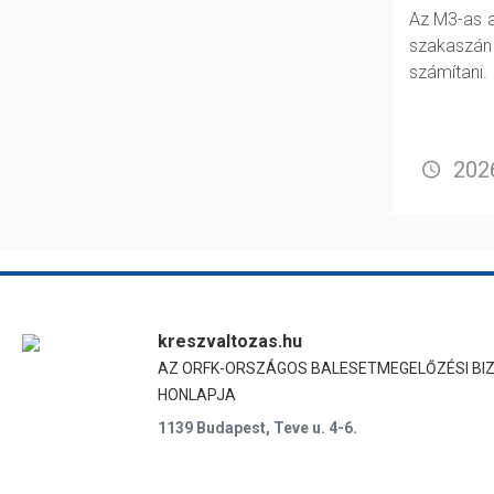
Az M3-as a
szakasz
számítani.
2026
kreszvaltozas.hu
AZ ORFK-ORSZÁGOS BALESETMEGELŐZÉSI BI
HONLAPJA
1139 Budapest, Teve u. 4-6.