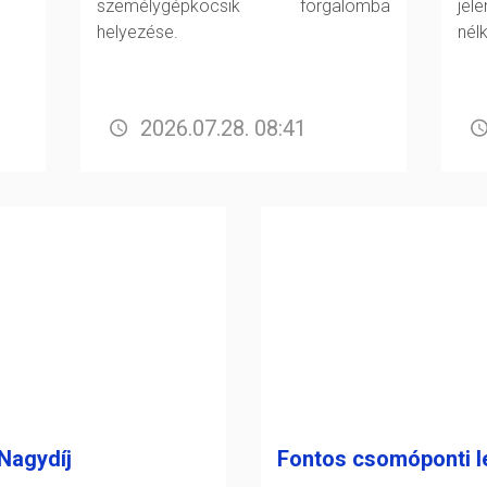
személygépkocsik forgalomba
jel
helyezése.
nél
2026.07.28. 08:41
Nagydíj
Fontos csomóponti l