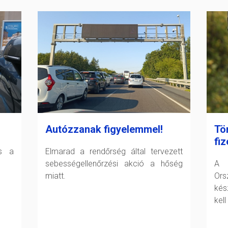
Autózzanak figyelemmel!
Tö
fiz
és a
Elmarad a rendőrség által tervezett
sebességellenőrzési akció a hőség
A F
miatt.
Or
kés
kell