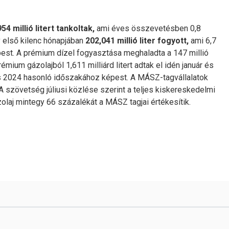
54 millió litert tankoltak,
ami éves összevetésben 0,8
 első kilenc hónapjában
202,041 millió liter fogyott,
ami 6,7
st. A prémium dízel fogyasztása meghaladta a 147 millió
mium gázolajból 1,611 milliárd litert adtak el idén január és
 2024 hasonló időszakához képest. A MÁSZ-tagvállalatok
A szövetség júliusi közlése szerint a teljes kiskereskedelmi
olaj mintegy 66 százalékát a MÁSZ tagjai értékesítik.