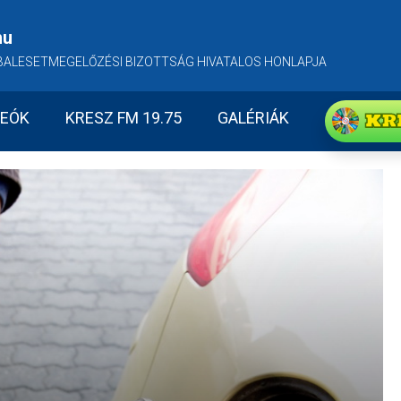
hu
BALESETMEGELŐZÉSI BIZOTTSÁG HIVATALOS HONLAPJA
KR
DEÓK
KRESZ FM 19.75
GALÉRIÁK