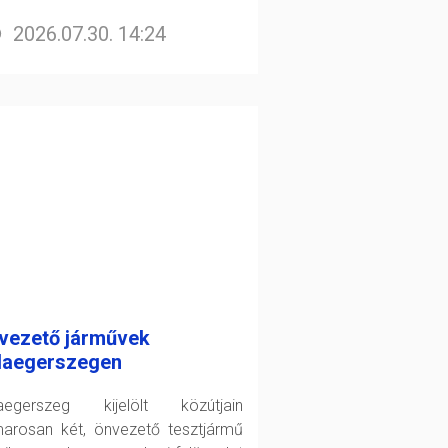
2026.07.30. 14:24
vezető járművek
laegerszegen
aegerszeg kijelölt közútjain
arosan két, önvezető tesztjármű