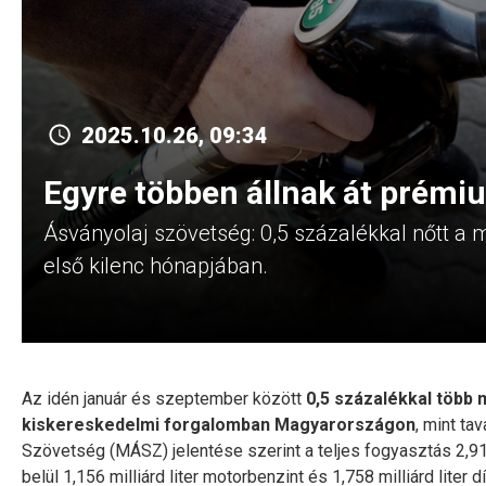
2025.10.26, 09:34
Egyre többen állnak át prém
Ásványolaj szövetség: 0,5 százalékkal nőtt 
első kilenc hónapjában.
Az idén január és szeptember között
0,5 százalékkal több 
kiskereskedelmi forgalomban Magyarországon
, mint t
Szövetség (MÁSZ) jelentése szerint a teljes fogyasztás 2,91
belül 1,156 milliárd liter motorbenzint és 1,758 milliárd lit