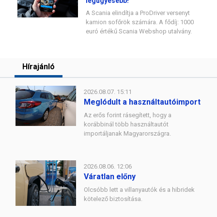
legügyesebb!
A Scania elindítja a ProDriver versenyt
kamion sofőrök számára. A fődíj: 1000
euró értékű Scania Webshop utalvány.
Hírajánló
2026.08.07. 15:11
Meglódult a használtautóimport
Az erős forint rásegített, hogy a
korábbinál több használtautót
importáljanak Magyarországra.
2026.08.06. 12:06
Váratlan előny
Olcsóbb lett a villanyautók és a hibridek
kötelező biztosítása.