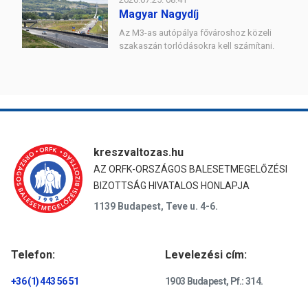
Magyar Nagydíj
Az M3-as autópálya fővároshoz közeli
szakaszán torlódásokra kell számítani.
kreszvaltozas.hu
AZ ORFK-ORSZÁGOS BALESETMEGELŐZÉSI
BIZOTTSÁG HIVATALOS HONLAPJA
1139 Budapest, Teve u. 4-6.
Telefon:
Levelezési cím:
+36 (1) 443 56 51
1903 Budapest, Pf.: 314.