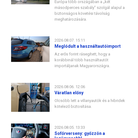
Európa több országában a „két
másodperces szabály” szolgál alapul a
biztonságos követési távolság
meghatározására.
2026.08.07. 15:11
Meglódult a használtautóimport
Az erős forint rásegített, hogy a
korábbinál több használtautót
importáljanak Magyarországra.
2026.08.06. 12:06
Váratlan előny
Olcsóbb lett a villanyautók és a hibridek
kötelező biztosítása.
2026.08.05. 13:33
Sofőrverseny: győzzön a