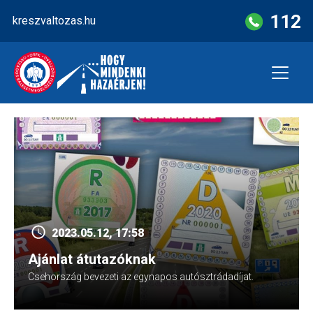
Skip
112
kreszvaltozas.hu
to
content
2023.05.12, 17:58
Ajánlat átutazóknak
Csehország bevezeti az egynapos autósztrádadíjat.