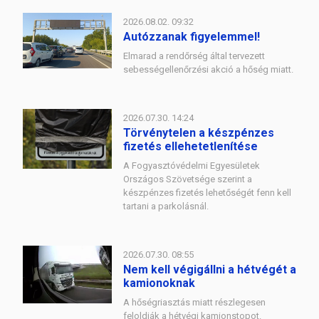
2026.08.02. 09:32
Autózzanak figyelemmel!
Elmarad a rendőrség által tervezett
sebességellenőrzési akció a hőség miatt.
2026.07.30. 14:24
Törvénytelen a készpénzes
fizetés ellehetetlenítése
A Fogyasztóvédelmi Egyesületek
Országos Szövetsége szerint a
készpénzes fizetés lehetőségét fenn kell
tartani a parkolásnál.
2026.07.30. 08:55
Nem kell végigállni a hétvégét a
kamionoknak
A hőségriasztás miatt részlegesen
feloldják a hétvégi kamionstopot.