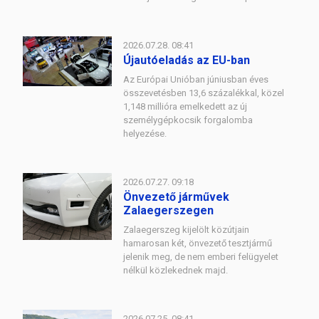
2026.07.28. 08:41
Újautóeladás az EU-ban
Az Európai Unióban júniusban éves
összevetésben 13,6 százalékkal, közel
1,148 millióra emelkedett az új
személygépkocsik forgalomba
helyezése.
2026.07.27. 09:18
Önvezető járművek
Zalaegerszegen
Zalaegerszeg kijelölt közútjain
hamarosan két, önvezető tesztjármű
jelenik meg, de nem emberi felügyelet
nélkül közlekednek majd.
2026.07.25. 08:41