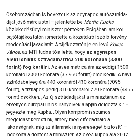
Csehországban is bevezetik az egynapos autósztráda-
díjat jövő márciustól – jelentette be
Martin Kupka
közlekedésügyi miniszter pénteken Prágában, amikor
sajtótájékoztatón ismertette a közutakról szóló törvény
módosítási javaslatát. A tájékoztatón jelen lévő
Kokes
János
, az MTI tudósítója leírta, hogy
az egynapos
elektronikus sztrádamatrica 200 koronába (3300
forint) fog kerülni.
Az éves matrica ára az eddigi 1500
koronáról 2300 koronára (37 950 forint) emelkedik. A havi
sztrádabélyeg ára 440 koronáról 430 koronára (7095
forint), a tíznapos pedig 310 koronáról 270 koronára (4455
forint) csökken. „Az új sztrádadíjakat a minisztérium az
érvényes európai uniós irányelvek alapján dolgozta ki” –
jegyezte meg Kupka. „Olyan kompromisszumos
megoldást kerestünk, amely még elfogadható a
lakosságnak, míg az államnak is nyereséget biztosít” –
indokolta a döntést a miniszter. Az éves kupon ára 2012