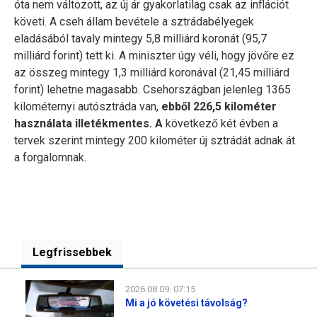
óta nem változott, az új ár gyakorlatilag csak az inflációt
követi. A cseh állam bevétele a sztrádabélyegek
eladásából tavaly mintegy 5,8 milliárd koronát (95,7
milliárd forint) tett ki. A miniszter úgy véli, hogy jövőre ez
az összeg mintegy 1,3 milliárd koronával (21,45 milliárd
forint) lehetne magasabb. Csehországban jelenleg 1365
kilométernyi autósztráda van,
ebből 226,5 kilométer
használata illetékmentes. A
következő két évben a
tervek szerint mintegy 200 kilométer új sztrádát adnak át
a forgalomnak.
Legfrissebbek
2026.08.09. 07:15
Mi a jó követési távolság?