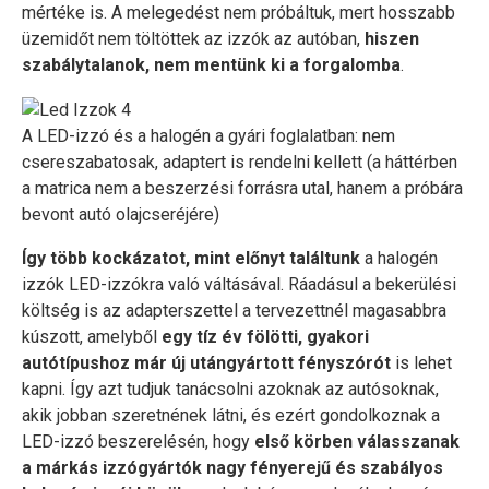
mértéke is. A melegedést nem próbáltuk, mert hosszabb
üzemidőt nem töltöttek az izzók az autóban,
hiszen
szabálytalanok, nem mentünk ki a forgalomba
.
A LED-izzó és a halogén a gyári foglalatban: nem
csereszabatosak, adaptert is rendelni kellett (a háttérben
a matrica nem a beszerzési forrásra utal, hanem a próbára
bevont autó olajcseréjére)
Így több kockázatot, mint előnyt találtunk
a halogén
izzók LED-izzókra való váltásával. Ráadásul a bekerülési
költség is az adapterszettel a tervezettnél magasabbra
kúszott, amelyből
egy tíz év fölötti, gyakori
autótípushoz már új utángyártott fényszórót
is lehet
kapni. Így azt tudjuk tanácsolni azoknak az autósoknak,
akik jobban szeretnének látni, és ezért gondolkoznak a
LED-izzó beszerelésén, hogy
első körben válasszanak
a márkás izzógyártók nagy fényerejű és szabályos