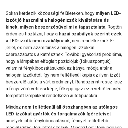
Sokan kérdezik közösségi felületeken, hogy
milyen LED-
izzót jó használni a halogénizzók kiváltására és
kinek, milyen beszerzésűvel mi a tapasztalata
. Rögtön
érdemes tisztázni, hogy
a hazai szabályok szerint ezek
a LED-izzók nem szabályosak,
nem rendelkeznek E-
jellel, és nem számítanak a halogén izzókkal
csereszabatos alkatrésznek. További gyakorlati probléma,
hogy a lámpában elfoglalt pozíciójuk (fókuszpontjuk),
valamint fénykibocsátásuknak az iránya, módja eltér a
halogén izzókétól, így nem feltétlenül kapja az ilyen izzót
beszerelő autós a várt eredményt. Rendszerint rossz lesz
a fényszóró vetítési képe, főképp igaz ez a vetítőlencsés
tompított lámpákkal rendelkező autótípusokra.
Mindez
nem feltétlenül áll összhangban az utólagos
LED-izzókat gyártók és forgalmazók ígéreteivel
,
amelyek jobb fénykibocsátásról, fénnyel telítettebb
megvilágítási területről szólnak. Mindezt egy ténylegesen