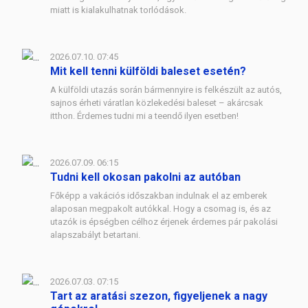
miatt is kialakulhatnak torlódások.
2026.07.10. 07:45
Mit kell tenni külföldi baleset esetén?
A külföldi utazás során bármennyire is felkészült az autós,
sajnos érheti váratlan közlekedési baleset – akárcsak
itthon. Érdemes tudni mi a teendő ilyen esetben!
2026.07.09. 06:15
Tudni kell okosan pakolni az autóban
Főképp a vakációs időszakban indulnak el az emberek
alaposan megpakolt autókkal. Hogy a csomag is, és az
utazók is épségben célhoz érjenek érdemes pár pakolási
alapszabályt betartani.
2026.07.03. 07:15
Tart az aratási szezon, figyeljenek a nagy