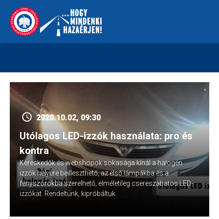
Skip
112
kreszvaltozas.hu
to
content
2020.10.02, 09:30
Utólagos LED-izzók használata: pro és
kontra
Kereskedők és webshopok sokasága kínál a halogén
izzók helyére beilleszthető, az első lámpákba és a
fényszórókba szerelhető, elméletileg csereszabatos LED-
izzókat. Rendeltünk, kipróbáltuk.