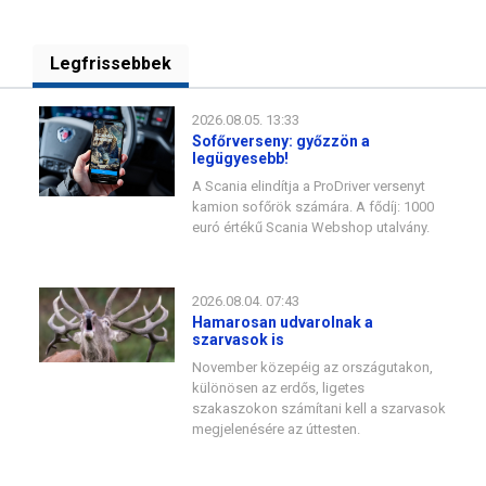
Legfrissebbek
2026.08.05. 13:33
Sofőrverseny: győzzön a
legügyesebb!
A Scania elindítja a ProDriver versenyt
kamion sofőrök számára. A fődíj: 1000
euró értékű Scania Webshop utalvány.
2026.08.04. 07:43
Hamarosan udvarolnak a
szarvasok is
November közepéig az országutakon,
különösen az erdős, ligetes
szakaszokon számítani kell a szarvasok
megjelenésére az úttesten.