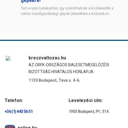
gépekre!
Tart a nyári betakarítás, így számíthatnak a közlekedők a
nehéz mezőgazdasági gépek jelenlétére a közutakon.
kreszvaltozas.hu
AZ ORFK-ORSZÁGOS BALESETMEGELŐZÉSI
BIZOTTSÁG HIVATALOS HONLAPJA
1139 Budapest, Teve u. 4-6.
Telefon:
Levelezési cím:
+36 (1) 443 56 51
1903 Budapest, Pf.: 314.
police.hu