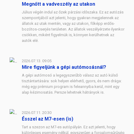
Megnőtt a vadveszély az utakon
Július végén indul az őzek párzási időszaka. Ez az autózás
szempontjából azt jelenti, hogy gyakran megjelennek az
állatok az utak mentén, vagy az utakon, főképp erdős-
bozótos-cserjés területen. Az állatok veszélyérzete ilyenkor
csökken, miként figyelmük is, könnyen kerülhetnek az
autók elé.
2026.07.13. 09:05
Mire figyeljünk a gépi autómosásnál?
A gépi autómosó a legegyszerűbb válasz az autó külső
tisztántartására: sok helyen elérhető, gyors, és nem drága:
még egy prémium program is feleannyiba kerül, mint egy
alap kézimosatás. Persze lehetnek hátrányok is.
2026.07.11. 20:30
Ésszel az M7-esen (is)
Tart a szezon az M7-es autópályán. Ez azt jelenti, hogy
különleges esemény nélkül, egyszerűen a forgalomsűrűség