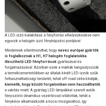
A LED-izzó kialakítása: a fényforrás elhelyezkedése nem
egyezik a halogén izzó fényképzési pontjával
Mindennek ellentmondhat, hogy
neves európai gyártók
is foglalkoznak a H1, H7 halogén foglalatokba
illeszthető LED fényforrások
gyártásával és
forgalmazásával. Azonban ezek a márkák hangsúlyozzák
a termékismertetőikben az általuk kínált LED-izzók szűk
felhasználhatósági területét, tehát off-road célra kínálják,
kiemelik, hogy közúti forgalomban nem használhatók
a vakítás miatt. A gyárilag LED-lámpákkal szerelt autók
fényszórói dinamikus vezérléssel ellátottak, tehát a
fénykéve alkalmazkodik a kocsi mozgásához, így