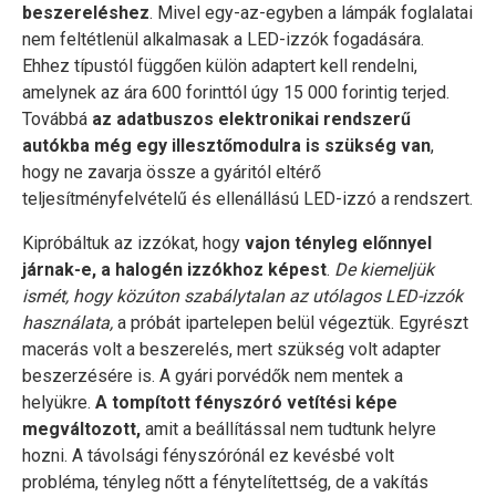
beszereléshez
. Mivel egy-az-egyben a lámpák foglalatai
nem feltétlenül alkalmasak a LED-izzók fogadására.
Ehhez típustól függően külön adaptert kell rendelni,
amelynek az ára 600 forinttól úgy 15 000 forintig terjed.
Továbbá
az adatbuszos elektronikai rendszerű
autókba még egy illesztőmodulra is szükség van
,
hogy ne zavarja össze a gyáritól eltérő
teljesítményfelvételű és ellenállású LED-izzó a rendszert.
Kipróbáltuk az izzókat, hogy
vajon tényleg előnnyel
járnak-e, a halogén izzókhoz képest
.
De kiemeljük
ismét, hogy közúton szabálytalan az utólagos LED-izzók
használata,
a próbát ipartelepen belül végeztük. Egyrészt
macerás volt a beszerelés, mert szükség volt adapter
beszerzésére is. A gyári porvédők nem mentek a
helyükre.
A tompított fényszóró vetítési képe
megváltozott,
amit a beállítással nem tudtunk helyre
hozni. A távolsági fényszórónál ez kevésbé volt
probléma, tényleg nőtt a fénytelítettség, de a vakítás