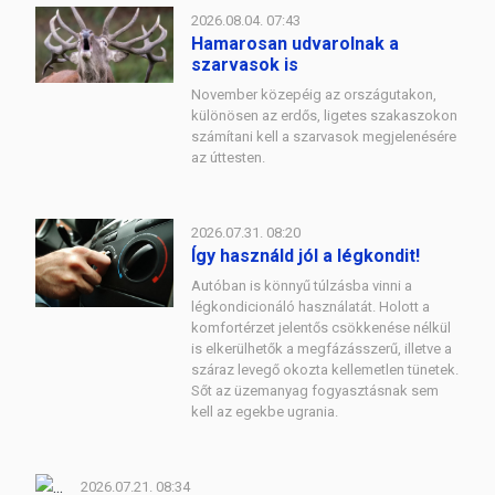
2026.08.04. 07:43
Hamarosan udvarolnak a
szarvasok is
November közepéig az országutakon,
különösen az erdős, ligetes szakaszokon
számítani kell a szarvasok megjelenésére
az úttesten.
2026.07.31. 08:20
Így használd jól a légkondit!
Autóban is könnyű túlzásba vinni a
légkondicionáló használatát. Holott a
komfortérzet jelentős csökkenése nélkül
is elkerülhetők a megfázásszerű, illetve a
száraz levegő okozta kellemetlen tünetek.
Sőt az üzemanyag fogyasztásnak sem
kell az egekbe ugrania.
2026.07.21. 08:34