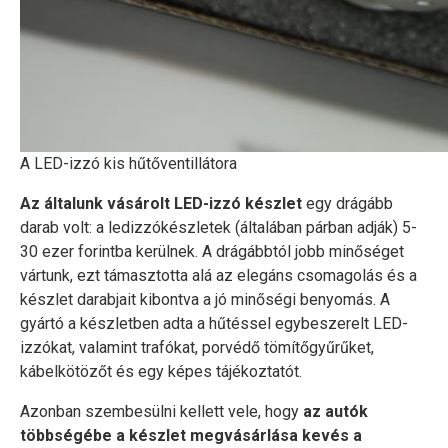
A LED-izzó kis hűtőventillátora
Az általunk vásárolt LED-izzó készlet
egy drágább
darab volt: a ledizzókészletek (általában párban adják) 5-
30 ezer forintba kerülnek. A drágábbtól jobb minőséget
vártunk, ezt támasztotta alá az elegáns csomagolás és a
készlet darabjait kibontva a jó minőségi benyomás. A
gyártó a készletben adta a hűtéssel egybeszerelt LED-
izzókat, valamint trafókat, porvédő tömítőgyűrűket,
kábelkötözőt és egy képes tájékoztatót.
Azonban szembesülni kellett vele, hogy
az autók
többségébe a készlet megvásárlása kevés a