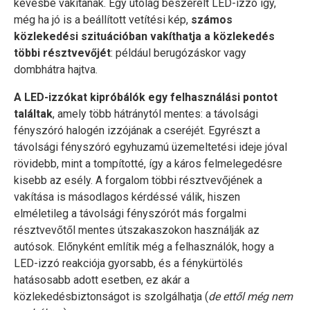
kevésbé vakítanak. Egy utólag beszerelt LED-izzó így,
még ha jó is a beállított vetítési kép,
számos
közlekedési szituációban vakíthatja a közlekedés
többi résztvevőjét
: például berugózáskor vagy
dombhátra hajtva.
A LED-izzókat kipróbálók egy felhasználási pontot
találtak
, amely több hátránytól mentes: a távolsági
fényszóró halogén izzójának a cseréjét. Egyrészt a
távolsági fényszóró egyhuzamú üzemeltetési ideje jóval
rövidebb, mint a tompítotté, így a káros felmelegedésre
kisebb az esély. A forgalom többi résztvevőjének a
vakítása is másodlagos kérdéssé válik, hiszen
elméletileg a távolsági fényszórót más forgalmi
résztvevőtől mentes útszakaszokon használják az
autósok. Előnyként említik még a felhasználók, hogy a
LED-izzó reakciója gyorsabb, és a fénykürtölés
hatásosabb adott esetben, ez akár a
közlekedésbiztonságot is szolgálhatja (
de ettől még nem