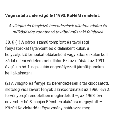
Végezetül az ide vágó 6/11990. KöHéM rendelet:
A világító és fényjelző berendezések alkalmazására és
működésére vonatkozó további műszaki feltételek
38. §
(1) A páros számú tompított és távolsági
fényszórókat fajtánként és oldalanként külön, a
helyzetjelző lámpákat oldalanként vagy átlósan külön kell
zárlat elleni védelemmel ellátni. Ezt az előírást az 1991.
évi július hó 1. napja után engedélyezett járműtípusokra
kell alkalmazni.
(2) A világító és fényjelző berendezések által kibocsátott,
illetőleg visszavert fények színkoordinátáit az 1980. évi 3.
törvényerejű rendeletben meghirdetett —, az 1968. évi
november hó 8. napján Bécsben aláírásra megnyitott —
Közúti Közlekedési Egyezmény határozza meg.