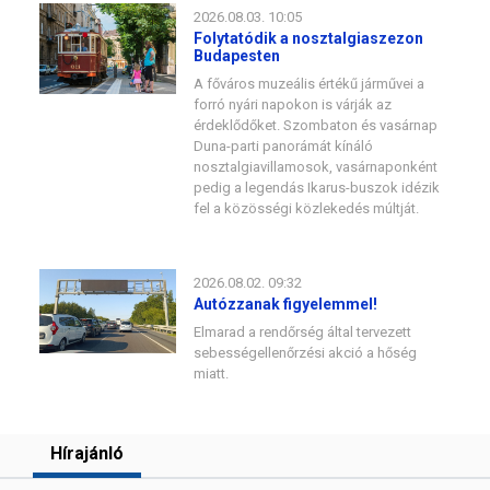
2026.08.03. 10:05
Folytatódik a nosztalgiaszezon
Budapesten
A főváros muzeális értékű járművei a
forró nyári napokon is várják az
érdeklődőket. Szombaton és vasárnap
Duna-parti panorámát kínáló
nosztalgiavillamosok, vasárnaponként
pedig a legendás Ikarus-buszok idézik
fel a közösségi közlekedés múltját.
2026.08.02. 09:32
Autózzanak figyelemmel!
Elmarad a rendőrség által tervezett
sebességellenőrzési akció a hőség
miatt.
Hírajánló