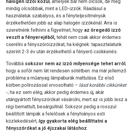
halogén izzói közül
, amelyek bár nem olcsók, de még
mindig olcsóbbak, mint a LED-izzók. Ráadásul a
használatuk szabályos, és a fényteljesítményük
érzékelhetően jobb az alap halogén izzókénál. Arra is
szeretnénk felhívni a figyelmet, hogy
az öregedő izzó
veszít a fényerejéből,
tehát nem csak akkor érdemes
cserélni a fényszóróizzókat, ha kiégnek: tapasztalatunk
szerint 2-3 év után érzékelhető a fényerő csökkenés.
Továbbá
sokszor nem az izzó milyensége tehet arról
,
hogy a sofőr nem lát rendesen sötétben: ma már jellemző
probléma a műanyag lámpaburák mattulása. Ez első
körben polírozással orvosolható –
lásd korábbi cikkünket
-, ha ez sem elég, akkor pedig érdemes új, akár
utángyártott fényszórókat vásárolni, mert az is jobb lesz a
régi bemattult, besárgultnál. Sokszor pedig a rosszul
beállított lámpák a felelősek a fényhiányos esti
közlekedésért,
így gyakorta elég beállíttatni a
fényszórókat a jó éjszakai látáshoz
.