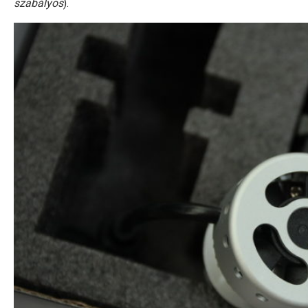
szabályos
).