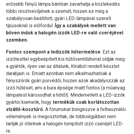
erősebb fényű lámpa bántóan zavarhatja a közlekedés
többi résztvevőjének a szemét, hiszen ez még a
szabályosan beállított, gyári LED-lámpával szerelt
típusoknál is előfordul.
Így a szabályok mellett van
bőven indok a halogén izzók LED-re való cseréjével
szemben.
Fontos szempont a ledizzók hőtermelése
. Ezt az
izzótesttel egybeépített kis hűtőventillátorral oldják meg
a gyártók, ilyen van az általunk, Kínából rendelt készlet
darabjain is. Emiatt azonban nem alkalmazhatóak a
fényszórók gyári porvédői, hiszen azok akadályozzák az
izzó hűtését, ami a bura épsége miatt fontos (a műanyag
lámpatest károsodhat a hőtől). Mindemellett a LED-izzók
gyártói kiemelik, hogy
termékük csak korlátozottan
vízálló-kosztűrő.
A fórumokat böngészve a felhasználói
vélemények is megosztottak, de többségükben nem
tartják jó ötletnek a halogén tompított izzó cseréjét LED-
re.