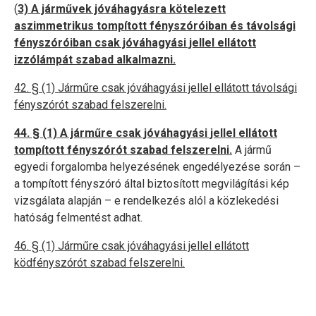
(
3) A járművek jóváhagyásra kötelezett
aszimmetrikus tompított fényszóróiban és távolsági
fényszóróiban csak jóváhagyási jellel ellátott
izzólámpát szabad alkalmazni.
42. §
(1) Járműre csak jóváhagyási jellel ellátott távolsági
fényszórót szabad felszerelni.
44. §
(1) A járműre csak jóváhagyási jellel ellátott
tompított fényszórót szabad felszerelni.
A jármű
egyedi forgalomba helyezésének engedélyezése során –
a tompított fényszóró által biztosított megvilágítási kép
vizsgálata alapján – e rendelkezés alól a közlekedési
hatóság felmentést adhat.
46. §
(1) Járműre csak jóváhagyási jellel ellátott
ködfényszórót szabad felszerelni.