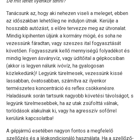
De mit lehet ilyenkor tenni?
Tanácsunk az, hogy aki nehezen viseli a meleget, ebben
az időszakban lehetőleg ne induljon útnak. Kerülje a
hosszabb autózást, s előre tervezze meg az útvonalat.
Mindig kipihenten üljünk a kormány mögé, és soha ne
vezessünk fáradtan, vagy szeszes ital fogyasztását
követően. Fogyasszunk kellő mennyiségű folyadékot és
mindig legyen ásványvíz, vagy üdítőital a gépkocsiban
(akkor is legyen nálunk ivóvíz, ha gyalogosan
közlekedünk)! Legyünk türelmesek, vezessünk kissé
lassabban, óvatosabban, számítva az ilyenkor
természetes koncentráció és reflex csökkenésre.
Haladásunk során tartsunk nagyobb követési távolságot, s
legyünk türelmesebbek, ha az utak zsúfolttá válnak,
torlódások alakulnak ki, vagy ha agresszív sofőrrel
kerülünk kapcsolatba!
A gépjármű esetében nagyon fontos a megfelelő
szellőzés és a légkondicionáló használata. Ha a szellőző-