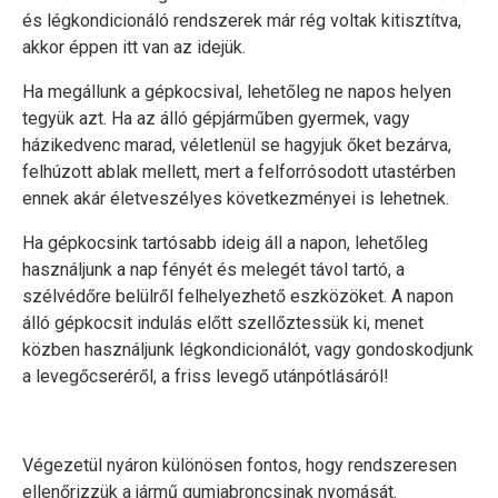
és légkondicionáló rendszerek már rég voltak kitisztítva,
akkor éppen itt van az idejük.
Ha megállunk a gépkocsival, lehetőleg ne napos helyen
tegyük azt. Ha az álló gépjárműben gyermek, vagy
házikedvenc marad, véletlenül se hagyjuk őket bezárva,
felhúzott ablak mellett, mert a felforrósodott utastérben
ennek akár életveszélyes következményei is lehetnek.
Ha gépkocsink tartósabb ideig áll a napon, lehetőleg
használjunk a nap fényét és melegét távol tartó, a
szélvédőre belülről felhelyezhető eszközöket. A napon
álló gépkocsit indulás előtt szellőztessük ki, menet
közben használjunk légkondicionálót, vagy gondoskodjunk
a levegőcseréről, a friss levegő utánpótlásáról!
Végezetül nyáron különösen fontos, hogy rendszeresen
ellenőrizzük a jármű gumiabroncsinak nyomását.