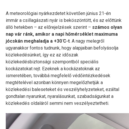
A meteorológiai nyárkezdetet követően június 21-én
immár a csillagászati nyár is beköszöntött, és az előttünk
álló hetekben – az előrejelzések szerint –
számos olyan
nap vár ránk, amikor a napi hőmérséklet maximuma
jócskán meghaladja a +30 ̊C-t
. A nagy melegről
ugyanakkor fontos tudnunk, hogy alapjaiban befolyásolja
közlekedésünket, így ez az időszak
közlekedésbiztonsági szempontból speciális
kockázatokat rejt. Ezeknek a kockázatoknak az
ismeretében, továbbá megfelelő védőintézkedések
megtételével azonban könnyen megelőzhetjük a
közlekedési baleseteket és veszélyhelyzeteket, ezáltal
gondtalan nyarunkat, nyaralásunkat, szabadságunkat a
közlekedés oldaláról semmi nem veszélyeztetheti.