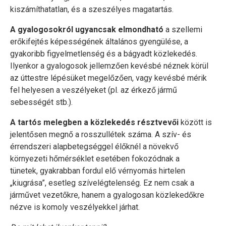
kiszámíthatatlan, és a szeszélyes magatartás.
A gyalogosokról ugyancsak elmondható
a szellemi
erőkifejtés képességének általános gyengülése, a
gyakoribb figyelmetlenség és a bágyadt közlekedés.
Ilyenkor a gyalogosok jellemzően kevésbé néznek körül
az úttestre lépésüket megelőzően, vagy kevésbé mérik
fel helyesen a veszélyeket (pl. az érkező jármű
sebességét stb.).
A tartós melegben a közlekedés résztvevői
között is
jelentősen megnő a rosszullétek száma. A szív- és
érrendszeri alapbetegséggel élőknél a növekvő
környezeti hőmérséklet esetében fokozódnak a
tünetek, gyakrabban fordul elő vérnyomás hirtelen
„kiugrása”, esetleg szívelégtelenség. Ez nem csak a
járművet vezetőkre, hanem a gyalogosan közlekedőkre
nézve is komoly veszélyekkel járhat.