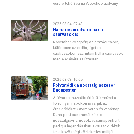
euró értékű Scania Webshop utalvány.
2026.08.04. 07:43
Hamarosan udvarolnak a
szarvasok is
November közepéig az országutakon,
különösen az erdős, ligetes
szakaszokon számítani kell a szarvasok
megjelenésére az úttesten.
2026.08.03. 10:05
Folytatódik a nosztalgiaszezon
Budapesten
A főváros muzeális értékű járművei a
forró nyári napokon is várják az
érdeklődőket. Szombaton és vasárnap
Duna-parti panorámát kínáló
nosztalgiavillamosok, vasárnaponként
pedig a legendás Ikarus-buszok idézik
fel a közösségi közlekedés múltját.