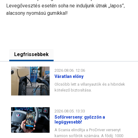
Levegővesztés esetén soha ne induljunk útnak „lapos”,
alacsony nyomású gumikkal!
Legfrissebbek
2026.08.06. 12:06
Váratlan előny
Olcsóbb lett a villanyautók és a hibridek
kötelező biztosítása.
2026.08.05. 13:33
Sofőrverseny: győzzön a
legügyesebb!
A Scania elindítja a ProDriver versenyt
kamion sofőrök számára. A fődíj: 1000