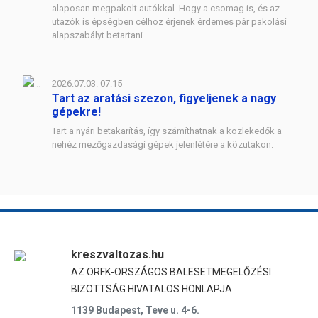
alaposan megpakolt autókkal. Hogy a csomag is, és az
utazók is épségben célhoz érjenek érdemes pár pakolási
alapszabályt betartani.
2026.07.03. 07:15
Tart az aratási szezon, figyeljenek a nagy
gépekre!
Tart a nyári betakarítás, így számíthatnak a közlekedők a
nehéz mezőgazdasági gépek jelenlétére a közutakon.
kreszvaltozas.hu
AZ ORFK-ORSZÁGOS BALESETMEGELŐZÉSI
BIZOTTSÁG HIVATALOS HONLAPJA
1139 Budapest, Teve u. 4-6.