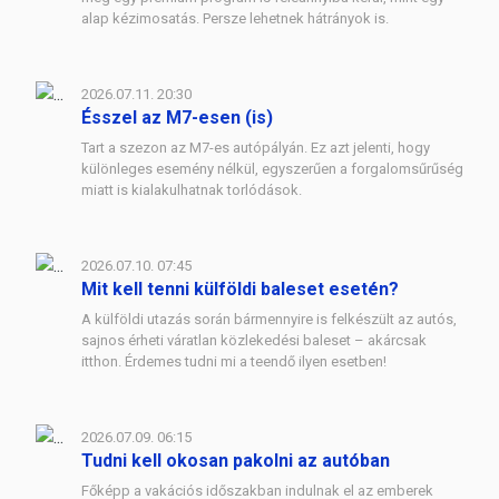
alap kézimosatás. Persze lehetnek hátrányok is.
2026.07.11. 20:30
Ésszel az M7-esen (is)
Tart a szezon az M7-es autópályán. Ez azt jelenti, hogy
különleges esemény nélkül, egyszerűen a forgalomsűrűség
miatt is kialakulhatnak torlódások.
2026.07.10. 07:45
Mit kell tenni külföldi baleset esetén?
A külföldi utazás során bármennyire is felkészült az autós,
sajnos érheti váratlan közlekedési baleset – akárcsak
itthon. Érdemes tudni mi a teendő ilyen esetben!
2026.07.09. 06:15
Tudni kell okosan pakolni az autóban
Főképp a vakációs időszakban indulnak el az emberek