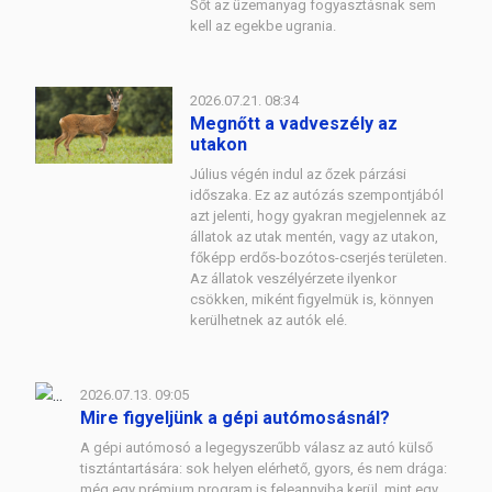
Sőt az üzemanyag fogyasztásnak sem
kell az egekbe ugrania.
2026.07.21. 08:34
Megnőtt a vadveszély az
utakon
Július végén indul az őzek párzási
időszaka. Ez az autózás szempontjából
azt jelenti, hogy gyakran megjelennek az
állatok az utak mentén, vagy az utakon,
főképp erdős-bozótos-cserjés területen.
Az állatok veszélyérzete ilyenkor
csökken, miként figyelmük is, könnyen
kerülhetnek az autók elé.
2026.07.13. 09:05
Mire figyeljünk a gépi autómosásnál?
A gépi autómosó a legegyszerűbb válasz az autó külső
tisztántartására: sok helyen elérhető, gyors, és nem drága:
még egy prémium program is feleannyiba kerül, mint egy