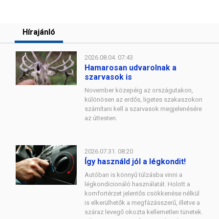
Hírajánló
2026.08.04. 07:43
Hamarosan udvarolnak a
szarvasok is
November közepéig az országutakon,
különösen az erdős, ligetes szakaszokon
számítani kell a szarvasok megjelenésére
az úttesten.
2026.07.31. 08:20
Így használd jól a légkondit!
Autóban is könnyű túlzásba vinni a
légkondicionáló használatát. Holott a
komfortérzet jelentős csökkenése nélkül
is elkerülhetők a megfázásszerű, illetve a
száraz levegő okozta kellemetlen tünetek.