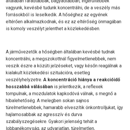
általában fáradtabbak, bágyadtabban, ingerültebbek
vagyunk, kevésbé tudunk koncentrálni, de a veszély más
forrásokból is leselkedik. A hőséghez az egyének
eltérően alkalmazkodnak, és ez az eltérőség önmagában
is komoly veszélyt jelenthet a közlekedésben.
A járművezetők a hőségben általában kevésbé tudnak
koncentrálni, a megszokottnál figyelmetlenebbek, nem
veszik észre a közúti jelzéseket, vagy későn reagálnak a
kialakult közlekedési szituációra, esetleg
veszélyhelyzetre.
A koncentráció hiánya a reakcióidő
hosszabbá válásában
is jelentkezik, a reflexek
tompulnak, a mozdulatok kapkodóvá válnak, s megnő a
hibalehetőség. A melegben sokan sajnos
türelmetlenebbek, hamarabb elveszítik önkontrolljukat, így
hajlamosabbak az agresszív és durva
szabályszegésekre. Gyakori jelenség tehát a
lobbanékonyság, az udvariatlan, türelmetlen,