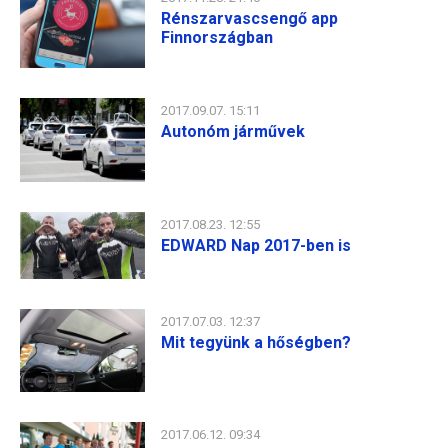
Rénszarvascsengő app
Finnországban
2017.09.07. 15:11
Autonóm járművek
2017.08.23. 12:55
EDWARD Nap 2017-ben is
2017.07.03. 12:37
Mit tegyünk a hőségben?
2017.06.12. 09:34