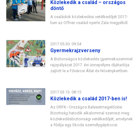
Közlekedik a család – országos
döntő
A családok közlekedési vetélkedőjét 2017-
ben az Offner család nyerte Zala megyéből.
2017.05.30. 09:54
Gyermekrajzverseny
A Biztonságos közlekedés gyermekszemmel
rajzpályázat 2017. évi ünnepélyes díjátadója
zajlott le a Fővárosi Állat és Növénykertben.
2017.03.13. 08:15
Közlekedik a család 2017-ben is!
Az ORFK–Országos Balesetmegelőzési
Bizottság hatodik alkalommal szervezi meg
közlekedésbiztonsági vetélkedőjét, amelynek
a fődíja egy Skoda személygépkocsi.