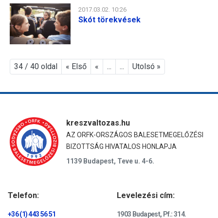
2017.03.02. 10:26
Skót törekvések
34 / 40 oldal
« Első
«
...
...
Utolsó »
kreszvaltozas.hu
AZ ORFK-ORSZÁGOS BALESETMEGELŐZÉSI
BIZOTTSÁG HIVATALOS HONLAPJA
1139 Budapest, Teve u. 4-6.
Telefon:
Levelezési cím:
+36 (1) 443 56 51
1903 Budapest, Pf.: 314.