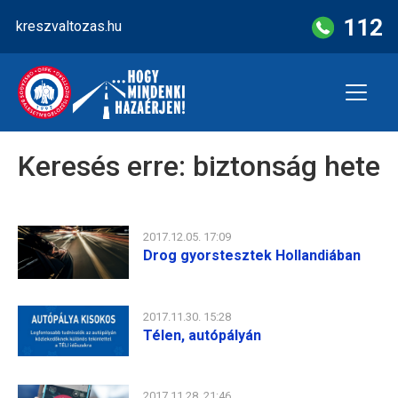
Skip
112
kreszvaltozas.hu
to
content
Keresés erre:
biztonság hete
2017.12.05. 17:09
Drog gyorstesztek Hollandiában
2017.11.30. 15:28
Télen, autópályán
2017.11.28. 21:46