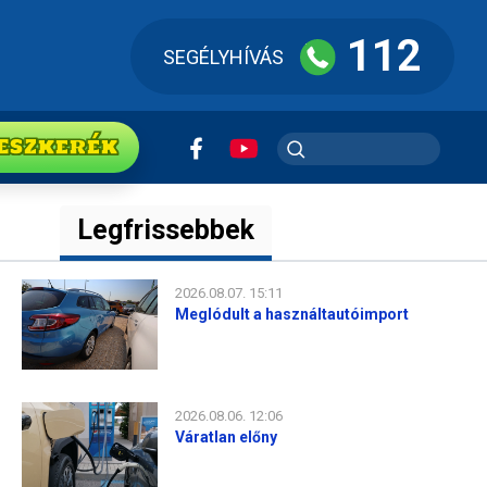
112
SEGÉLYHÍVÁS
ESZkerék
Legfrissebbek
2026.08.07. 15:11
Meglódult a használtautóimport
2026.08.06. 12:06
Váratlan előny