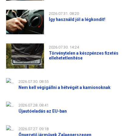
2026.07.31. 08:20
Így használd jól a légkondit!
2026.07.30. 14:24
Törvénytelen a készpénzes fizetés
ellehetetlenítése
2026.07.30. 08:55
Nem kell végigállni a hétvégét a kamionoknak
2026.07.28. 08:41
Újautóeladás az EU-ban
2026.07.27. 09:18
Önvezető járművek Zalaegerszegen