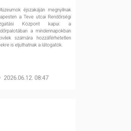
úzeumok éjszakáján megnyílnak
apesten a Teve utcai Rendőrségi
azgatási Központ kapui: a
dőrpalotában a mindennapokban
ivilek számára hozzáférhetetlen
ekre is eljuthatnak a látogatók.
2026.06.12. 08:47