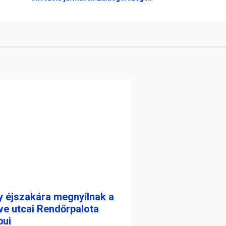
y éjszakára megnyílnak a
ve utcai Rendőrpalota
pui