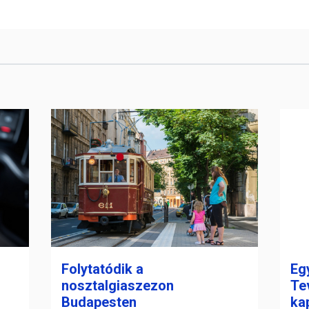
Folytatódik a
Eg
nosztalgiaszezon
Te
Budapesten
ka