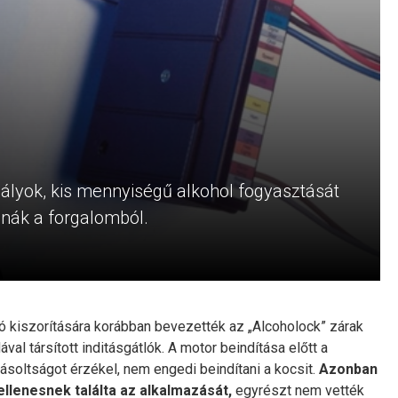
lyok, kis mennyiségű alkohol fogyasztását
nnák a forgalomból.
ó kiszorítására korábban bevezették az „Alcoholock” zárak
 társított inditásgátlók. A motor beindítása előtt a
yásoltságot érzékel, nem engedi beindítani a kocsit.
Azonban
llenesnek találta az alkalmazását,
egyrészt nem vették