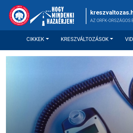
Skip
to
kreszvaltozas.
content
AZ ORFK-ORSZÁGOS 
CIKKEK
KRESZVÁLTOZÁSOK
VI