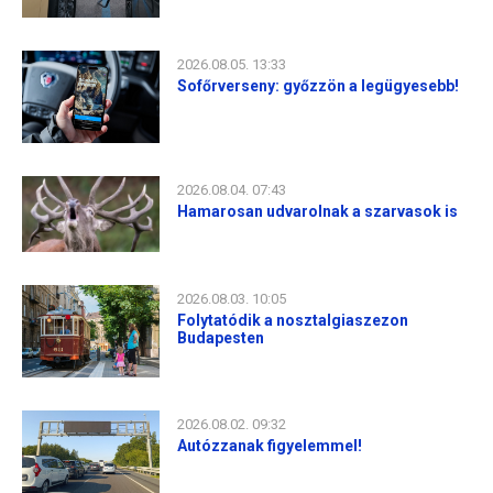
2026.08.05. 13:33
Sofőrverseny: győzzön a legügyesebb!
2026.08.04. 07:43
Hamarosan udvarolnak a szarvasok is
2026.08.03. 10:05
Folytatódik a nosztalgiaszezon
Budapesten
2026.08.02. 09:32
Autózzanak figyelemmel!