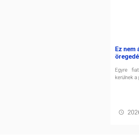
Ez nem á
öregedé
Egyre fia
kerülnek a 
2026