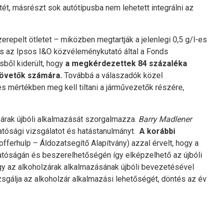
t, másrészt sok autótípusba nem lehetett integrálni az
repelt ötletet – miközben megtartják a jelenlegi 0,5 g/l-es
is az Ipsos I&O közvéleménykutató által a Fonds
ből kiderült, hogy
a megkérdezettek 84 százaléka
követők számára.
Továbbá a válaszadók közel
s mértékben meg kell tiltani a járművezetők részére,
zárak újbóli alkalmazását szorgalmazza.
Barry Madlener
hatósági vizsgálatot és hatástanulmányt.
A korábbi
fferhulp – Áldozatsegítő Alapítvány) azzal érvelt, hogy a
hatóságán és beszerelhetőségén így elképzelhető az újbóli
ogy az alkoholzárak alkalmazásának újbóli bevezetésével
zsgálja az alkoholzár alkalmazási lehetőségét, döntés az év