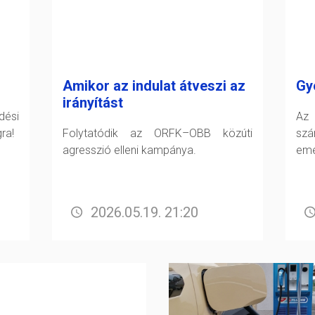
Amikor az indulat átveszi az
Gy
irányítást
dési
Az 
ra!
Folytatódik az ORFK–OBB közúti
sz
agresszió elleni kampánya.
eme
2026.05.19. 21:20