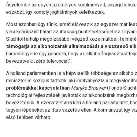
figyelembe az egyén személyes körülményeit, anyagi helyzeté
eszközt, így komoly joghátrányok keletkeztek.
Most azonban úgy tűnik ismét előveszik az egyszer már lesze
véralkoholszint határt az ittasság büntethetőségéhez. Ugyan
Slachtofferhulp megbízásából végzett közelmúltbeli felmérés
támogatja az alkoholzárak alkalmazását a visszaeső el
háromnegyede úgy gondolja, hogy az alkoholfogyasztást telje
bevezetve a „zéró toleranciát”.
A holland parlamentben is a képviselők többsége az alkohol
miniszter is közéjük tartozik, aki inditványozta a megvalósít
problémákkal kapcsolatban
Marijke Brouwer
(Fonds Slachto
technológiai fejlesztések javították az alkoholzárak megbíz
bevezetésük. A szervezet arra kéri a holland parlamentet, h
tegyen lépéseket az ittas vezetés ellen. A kormányzat így vi
első felében várható.