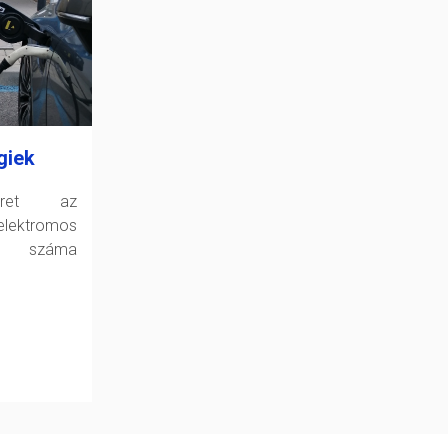
giek
zret az
ektromos
k száma