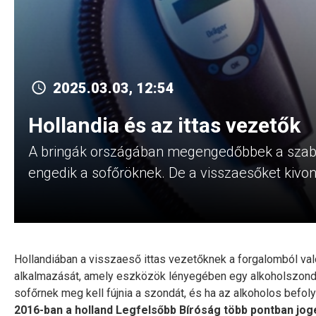
2025.03.03, 12:54
Hollandia és az ittas vezetők
A bringák országában megengedőbbek a szabá
engedik a sofőröknek. De a visszaesőket kivo
Hollandiában a visszaeső ittas vezetőknek a forgalomból val
alkalmazását, amely eszközök lényegében egy alkoholszondával
sofőrnek meg kell fújnia a szondát, és ha az alkoholos befol
2016-ban a holland Legfelsőbb Bíróság több pontban joge