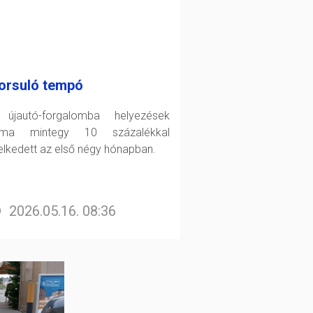
orsuló tempó
újautó-forgalomba helyezések
áma mintegy 10 százalékkal
lkedett az első négy hónapban.
2026.05.16. 08:36