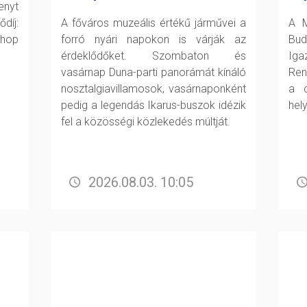
enyt
díj:
A főváros muzeális értékű járművei a
A M
shop
forró nyári napokon is várják az
Bud
érdeklődőket. Szombaton és
Ig
vasárnap Duna-parti panorámát kínáló
Ren
nosztalgiavillamosok, vasárnaponként
a c
pedig a legendás Ikarus-buszok idézik
hely
fel a közösségi közlekedés múltját.
2026.08.03. 10:05