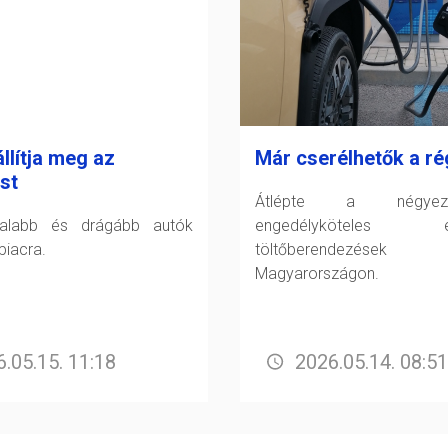
llítja meg az
Már cserélhetők a ré
st
Átlépte a négye
talabb és drágább autók
engedélyköteles el
piacra.
töltőberendezése
Magyarországon.
.05.15. 11:18
2026.05.14. 08:51