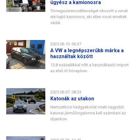
ügyész a kamionosra
Tömegszerencsétlenséget okozott a vonat
elé hajtó kamionos, aki ellen most emeltek
vádat.
2025.06.10. 06:37
A VW a legnépszerűbb márka a
használtak között
13,8 százalékkal nőtt a használtautó-import
az első öt hónapban.
2025.06.07. 08:23
Katonák az utakon
Nemzetközi hadgyakorlat miatt nagyobb
katonai járműforgalomra kell számítani az
útjainkon.