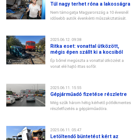
Túl nagy terhet róna a lakosságra
Nem támogatja Magyarország a 10 évesnél
idősebb autók évenkénti műszakiztatását.
2025.06.12. 09:38
Ritka eset: vonattal ütközött,
mégis épen szállt ki a kocsiból
Ép bőrrel megúszta a vonattal ütközést a
vonat elé hajtó ittas sofőr.
2025.06.11. 15:55
Gépjárműadó fizetése részletre
Még szűk három hétig kérhető pótlékmentes
részletfizetés a gépjárműadóra.
2025.06.11. 05:47
Letöltendő büntetést kért az