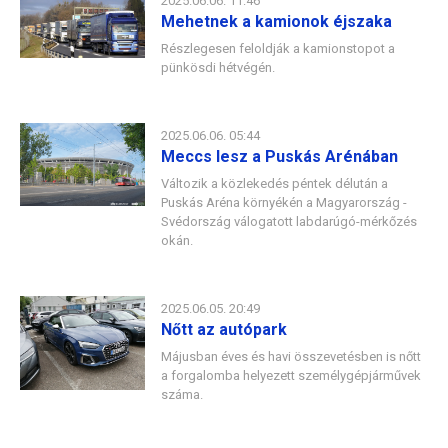
2025.06.06. 11:46
Mehetnek a kamionok éjszaka
Részlegesen feloldják a kamionstopot a
pünkösdi hétvégén.
2025.06.06. 05:44
Meccs lesz a Puskás Arénában
Változik a közlekedés péntek délután a
Puskás Aréna környékén a Magyarország -
Svédország válogatott labdarúgó-mérkőzés
okán.
2025.06.05. 20:49
Nőtt az autópark
Májusban éves és havi összevetésben is nőtt
a forgalomba helyezett személygépjárművek
száma.