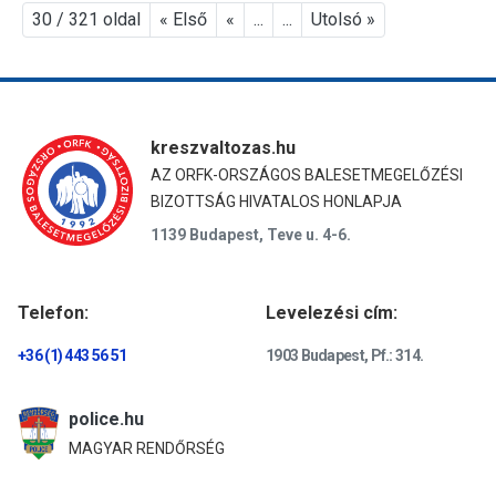
30 / 321 oldal
« Első
«
...
...
Utolsó »
kreszvaltozas.hu
AZ ORFK-ORSZÁGOS BALESETMEGELŐZÉSI
BIZOTTSÁG HIVATALOS HONLAPJA
1139 Budapest, Teve u. 4-6.
Telefon:
Levelezési cím:
+36 (1) 443 56 51
1903 Budapest, Pf.: 314.
police.hu
MAGYAR RENDŐRSÉG