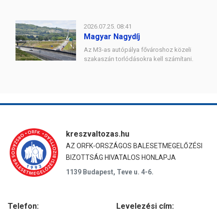
2026.07.25. 08:41
Magyar Nagydíj
Az M3-as autópálya fővároshoz közeli
szakaszán torlódásokra kell számítani.
kreszvaltozas.hu
AZ ORFK-ORSZÁGOS BALESETMEGELŐZÉSI
BIZOTTSÁG HIVATALOS HONLAPJA
1139 Budapest, Teve u. 4-6.
Telefon:
Levelezési cím: