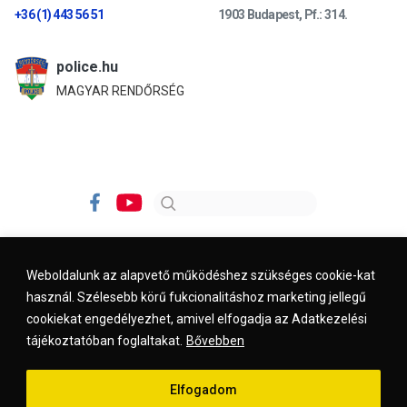
+36 (1) 443 56 51
1903 Budapest, Pf.: 314.
police.hu
MAGYAR RENDŐRSÉG
Weboldalunk az alapvető működéshez szükséges cookie-kat
használ. Szélesebb körű fukcionalitáshoz marketing jellegű
Impresszum
Kapcsolat
Jogi nyilatkozat
cookiekat engedélyezhet, amivel elfogadja az Adatkezelési
tájékoztatóban foglaltakat.
Bővebben
© 2026. kreszvaltozas.hu
Elfogadom