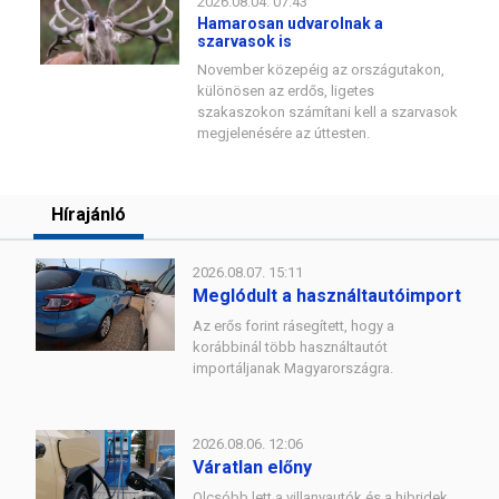
2026.08.04. 07:43
Hamarosan udvarolnak a
szarvasok is
November közepéig az országutakon,
különösen az erdős, ligetes
szakaszokon számítani kell a szarvasok
megjelenésére az úttesten.
Hírajánló
2026.08.07. 15:11
Meglódult a használtautóimport
Az erős forint rásegített, hogy a
korábbinál több használtautót
importáljanak Magyarországra.
2026.08.06. 12:06
Váratlan előny
Olcsóbb lett a villanyautók és a hibridek