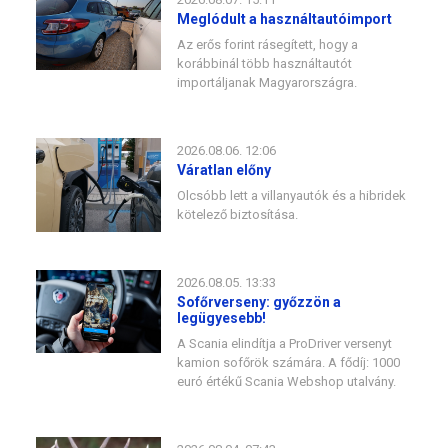
Meglódult a használtautóimport
Az erős forint rásegített, hogy a
korábbinál több használtautót
importáljanak Magyarországra.
2026.08.06. 12:06
Váratlan előny
Olcsóbb lett a villanyautók és a hibridek
kötelező biztosítása.
2026.08.05. 13:33
Sofőrverseny: győzzön a
legügyesebb!
A Scania elindítja a ProDriver versenyt
kamion sofőrök számára. A fődíj: 1000
euró értékű Scania Webshop utalvány.