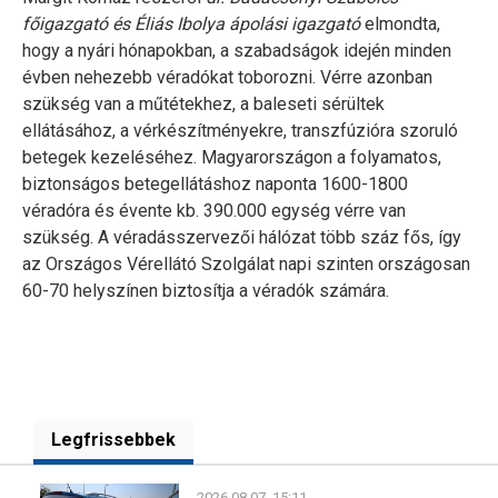
főigazgató és Éliás Ibolya ápolási igazgató
elmondta,
hogy a nyári hónapokban, a szabadságok idején minden
évben nehezebb véradókat toborozni. Vérre azonban
szükség van a műtétekhez, a baleseti sérültek
ellátásához, a vérkészítményekre, transzfúzióra szoruló
betegek kezeléséhez. Magyarországon a folyamatos,
biztonságos betegellátáshoz naponta 1600-1800
véradóra és évente kb. 390.000 egység vérre van
szükség. A véradásszervezői hálózat több száz fős, így
az Országos Vérellátó Szolgálat napi szinten országosan
60-70 helyszínen biztosítja a véradók számára.
Legfrissebbek
2026.08.07. 15:11