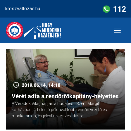
Skip
112
kreszvaltozas.hu
to
content
2019.06.14, 14:18
Vérét adta a rendőrfőkapitány-helyettes
A Véradók Világnapján a budapesti Szent Margit
kórházban járt elöl jó példával több rendőri vezető és
munkatárs is, és jelentkeztek véradásra.