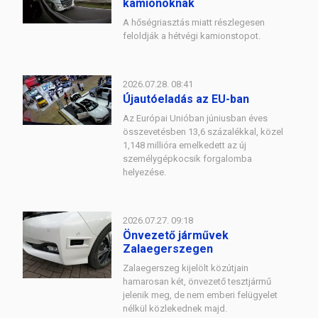
kamionoknak
A hőségriasztás miatt részlegesen
feloldják a hétvégi kamionstopot.
2026.07.28. 08:41
Újautóeladás az EU-ban
Az Európai Unióban júniusban éves
összevetésben 13,6 százalékkal, közel
1,148 millióra emelkedett az új
személygépkocsik forgalomba
helyezése.
2026.07.27. 09:18
Önvezető járművek
Zalaegerszegen
Zalaegerszeg kijelölt közútjain
hamarosan két, önvezető tesztjármű
jelenik meg, de nem emberi felügyelet
nélkül közlekednek majd.