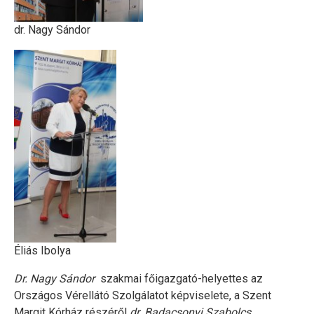
dr. Nagy Sándor
Éliás Ibolya
Dr. Nagy Sándor
szakmai főigazgató-helyettes az
Országos Vérellátó Szolgálatot képviselete, a Szent
Margit Kórház részéről
dr. Badacsonyi Szabolcs