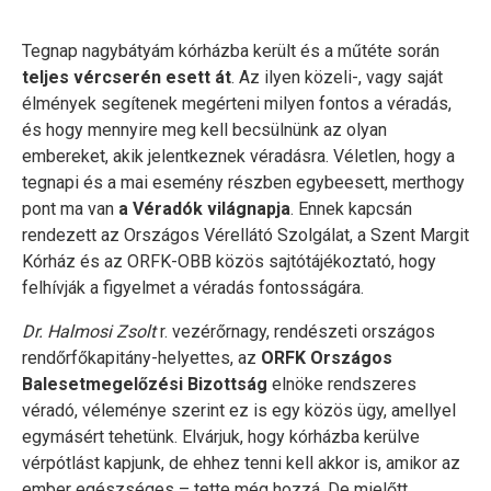
Tegnap nagybátyám kórházba került és a műtéte során
teljes vércserén esett át
. Az ilyen közeli-, vagy saját
élmények segítenek megérteni milyen fontos a véradás,
és hogy mennyire meg kell becsülnünk az olyan
embereket, akik jelentkeznek véradásra. Véletlen, hogy a
tegnapi és a mai esemény részben egybeesett, merthogy
pont ma van
a Véradók világnapja
. Ennek kapcsán
rendezett az Országos Vérellátó Szolgálat, a Szent Margit
Kórház és az ORFK-OBB közös sajtótájékoztató, hogy
felhívják a figyelmet a véradás fontosságára.
Dr. Halmosi Zsolt
r. vezérőrnagy, rendészeti országos
rendőrfőkapitány-helyettes, az
ORFK Országos
Balesetmegelőzési Bizottság
elnöke rendszeres
véradó, véleménye szerint ez is egy közös ügy, amellyel
egymásért tehetünk. Elvárjuk, hogy kórházba kerülve
vérpótlást kapjunk, de ehhez tenni kell akkor is, amikor az
ember egészséges – tette még hozzá. De mielőtt