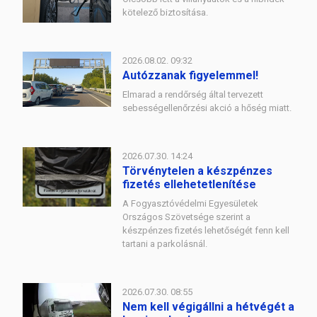
kötelező biztosítása.
2026.08.02. 09:32
Autózzanak figyelemmel!
Elmarad a rendőrség által tervezett
sebességellenőrzési akció a hőség miatt.
2026.07.30. 14:24
Törvénytelen a készpénzes
fizetés ellehetetlenítése
A Fogyasztóvédelmi Egyesületek
Országos Szövetsége szerint a
készpénzes fizetés lehetőségét fenn kell
tartani a parkolásnál.
2026.07.30. 08:55
Nem kell végigállni a hétvégét a