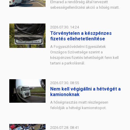
Elmarad a rendőrség által tervezett
sebességellenőrzési akció a hőség miatt.
2026.07.30. 14:24
Törvénytelen a készpénzes
fizetés ellehetetlenítése
A Fogyasztóvédelmi Egyesületek
Országos Szövetsége szerint a
készpénzes fizetés lehetőségét fenn kell
tartani a parkolásnál.
2026.07.30. 08:55
Nem kell végigállni a hétvégét a
kamionoknak
A hőségriasztás miatt részlegesen
feloldják a hétvégi kamionstopot.
2026.07.28. 08:41