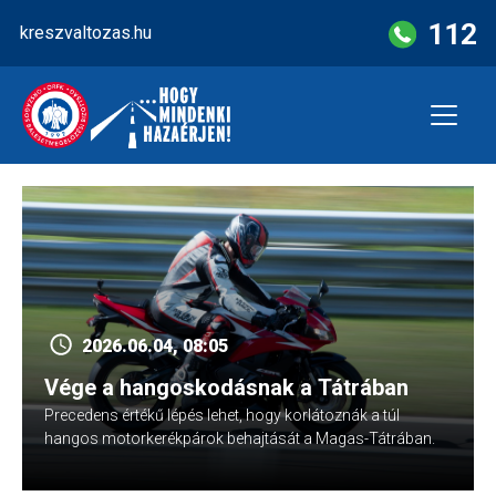
Skip
112
kreszvaltozas.hu
to
content
2026.06.04, 08:05
Vége a hangoskodásnak a Tátrában
Precedens értékű lépés lehet, hogy korlátoznák a túl
hangos motorkerékpárok behajtását a Magas-Tátrában.