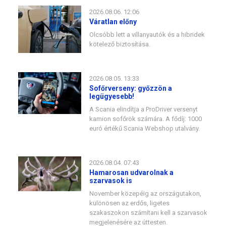
2026.08.06. 12:06
Váratlan előny
Olcsóbb lett a villanyautók és a hibridek
kötelező biztosítása.
2026.08.05. 13:33
Sofőrverseny: győzzön a
legügyesebb!
A Scania elindítja a ProDriver versenyt
kamion sofőrök számára. A fődíj: 1000
euró értékű Scania Webshop utalvány.
2026.08.04. 07:43
Hamarosan udvarolnak a
szarvasok is
November közepéig az országutakon,
különösen az erdős, ligetes
szakaszokon számítani kell a szarvasok
megjelenésére az úttesten.