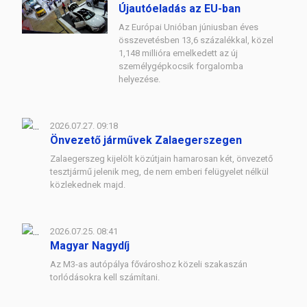
Újautóeladás az EU-ban
Az Európai Unióban júniusban éves
összevetésben 13,6 százalékkal, közel
1,148 millióra emelkedett az új
személygépkocsik forgalomba
helyezése.
2026.07.27. 09:18
Önvezető járművek Zalaegerszegen
Zalaegerszeg kijelölt közútjain hamarosan két, önvezető
tesztjármű jelenik meg, de nem emberi felügyelet nélkül
közlekednek majd.
2026.07.25. 08:41
Magyar Nagydíj
Az M3-as autópálya fővároshoz közeli szakaszán
torlódásokra kell számítani.