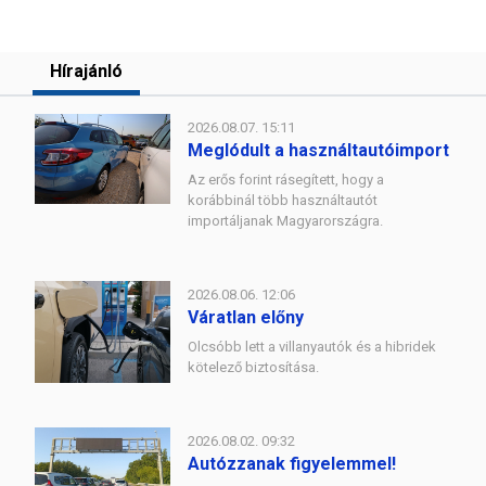
Hírajánló
2026.08.07. 15:11
Meglódult a használtautóimport
Az erős forint rásegített, hogy a
korábbinál több használtautót
importáljanak Magyarországra.
2026.08.06. 12:06
Váratlan előny
Olcsóbb lett a villanyautók és a hibridek
kötelező biztosítása.
2026.08.02. 09:32
Autózzanak figyelemmel!