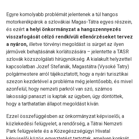
Egyre komolyabb problémát jelentenek a túl hangos
motorkerékpárok a szlovákiai Magas-Tátra egyes részein,
és ezért
a helyi önkormányzat a hangszennyezés
visszafogását célzó rendkívüli ellenőrzéseket tervez
a nyáron,
illetve törvényi megoldást is sürget az ilyen
járművek behajtásának korlátozására – jelentette a TASR
szlovák közszolgálati hírügynökség. A kialakult helyzettel
kapcsolatban Jozef Stefanák, Magastátra (Vysoké Tatry)
polgármestere arról tájékoztatott, hogy a nyári turisztikai
szezon kezdetével a probléma még jelentősebb, és mivel
azonfelül, hogy nemzeti parkról van szó, számos
lakossági panaszt is kaptak az ügyben, úgy döntöttek,
hogy a tarthatatlan állapot megoldást kíván.
Ezzel összefüggésben az önkormányzat képviselői, a
közlekedési felügyelet, a rendőrség, a Tátrai Nemzeti
Park felügyelete és a Közegészségügyi Hivatal
képviselői közös egyeztetést tartottak, amelyen konkrét