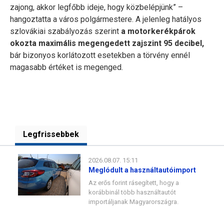
zajong, akkor legfőbb ideje, hogy közbelépjünk” –
hangoztatta a város polgármestere. A jelenleg hatályos
szlovákiai szabályozás szerint
a motorkerékpárok
okozta maximális megengedett zajszint 95 decibel,
bár bizonyos korlátozott esetekben a törvény ennél
magasabb értéket is megenged.
Legfrissebbek
2026.08.07. 15:11
Meglódult a használtautóimport
Az erős forint rásegített, hogy a
korábbinál több használtautót
importáljanak Magyarországra.