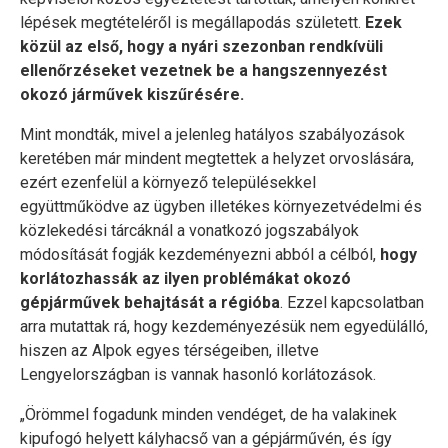
lépések megtételéről is megállapodás született.
Ezek
közül az első, hogy a nyári szezonban rendkívüli
ellenőrzéseket vezetnek be a hangszennyezést
okozó járművek kiszűrésére.
Mint mondták, mivel a jelenleg hatályos szabályozások
keretében már mindent megtettek a helyzet orvoslására,
ezért ezenfelül a környező településekkel
együttműködve az ügyben illetékes környezetvédelmi és
közlekedési tárcáknál a vonatkozó jogszabályok
módosítását fogják kezdeményezni abból a célból,
hogy
korlátozhassák az ilyen problémákat okozó
gépjárművek behajtását a régióba
. Ezzel kapcsolatban
arra mutattak rá, hogy kezdeményezésük nem egyedülálló,
hiszen az Alpok egyes térségeiben, illetve
Lengyelországban is vannak hasonló korlátozások.
„Örömmel fogadunk minden vendéget, de ha valakinek
kipufogó helyett kályhacső van a gépjárművén, és így