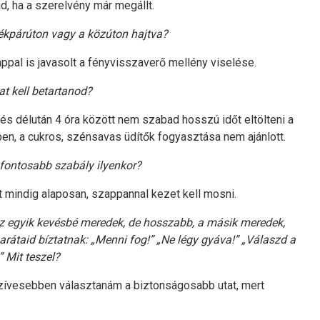
ad, ha a szerelvény már megállt.
rékpárúton vagy a közúton hajtva?
appal is javasolt a fényvisszaverő mellény viselése.
at kell betartanod?
 és délután 4 óra között nem szabad hosszú időt eltölteni a
ben, a cukros, szénsavas üdítők fogyasztása nem ajánlott.
gfontosabb szabály ilyenkor?
 mindig alaposan, szappannal kezet kell mosni.
, az egyik kevésbé meredek, de hosszabb, a másik meredek,
 barátaid bíztatnak: „Menni fog!” „Ne légy gyáva!” „Válaszd a
 Mit teszel?
szívesebben választanám a biztonságosabb utat, mert