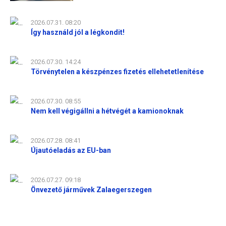
2026.07.31. 08:20
Így használd jól a légkondit!
2026.07.30. 14:24
Törvénytelen a készpénzes fizetés ellehetetlenítése
2026.07.30. 08:55
Nem kell végigállni a hétvégét a kamionoknak
2026.07.28. 08:41
Újautóeladás az EU-ban
2026.07.27. 09:18
Önvezető járművek Zalaegerszegen