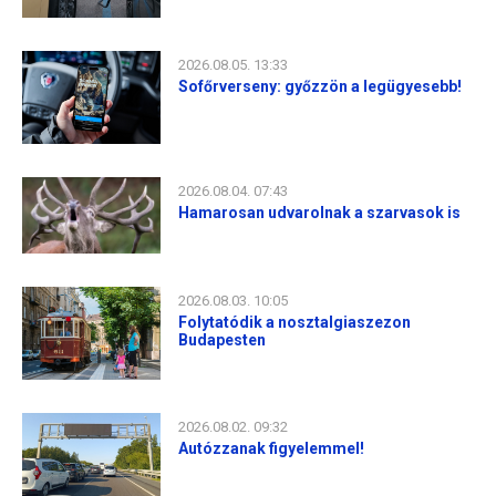
2026.08.05. 13:33
Sofőrverseny: győzzön a legügyesebb!
2026.08.04. 07:43
Hamarosan udvarolnak a szarvasok is
2026.08.03. 10:05
Folytatódik a nosztalgiaszezon
Budapesten
2026.08.02. 09:32
Autózzanak figyelemmel!