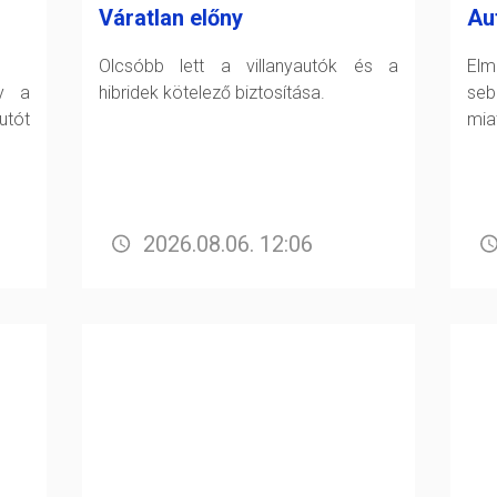
Váratlan előny
Au
Olcsóbb lett a villanyautók és a
Elm
gy a
hibridek kötelező biztosítása.
seb
tót
miat
2026.08.06. 12:06