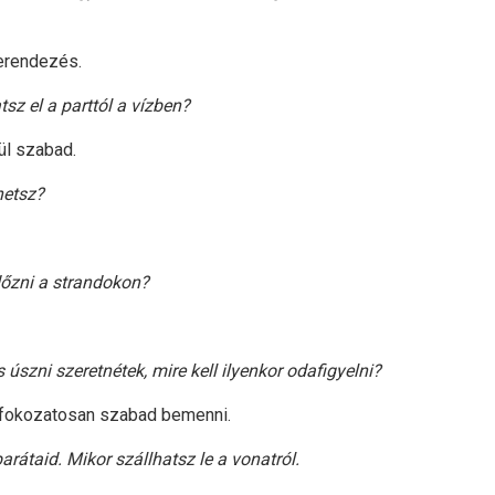
 berendezés.
sz el a parttól a vízben?
ül szabad.
hetsz?
dőzni a strandokon?
 úszni szeretnétek, mire kell ilyenkor odafigyelni?
k fokozatosan szabad bemenni.
rátaid. Mikor szállhatsz le a vonatról.