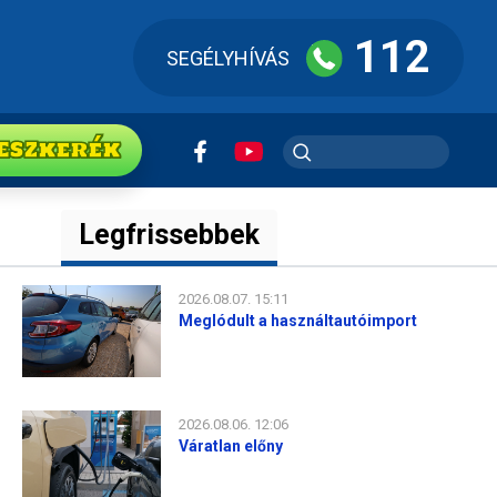
112
SEGÉLYHÍVÁS
ESZkerék
Legfrissebbek
2026.08.07. 15:11
Meglódult a használtautóimport
2026.08.06. 12:06
Váratlan előny