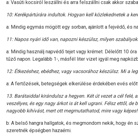
a: Vasúti kocsiról leszállni és arra felszállni csak akkor szab
10: Kerékpártúrára indultok. Hogyan kell közlekednetek a ke
a: Mindig egymás mögött egy sorban, ajánlott a fejvédő, és n
11: Napos nyári idő van, napozni készülsz, milyen szabályok
a: Mindig használj napvédő tejet vagy krémet. Délelőtt 10 óra
tűző napon. Legalább 1-, másfél liter vizet igyál meg napköz
12: Étkezéshez, ebédhez, vagy vacsorához készülsz. Mi a le
a: A fertőzések, betegségek elkerülése érdekében evés előtt
13. Barátaiddal kirándulsz a hegyen. Két út vezet a cél felé
veszélyes, és egy nagy árkot is át kell ugrani. Félsz ettől, de
nagyobb kihívást, mert ott megmutathatod, mire vagy képes!”
b: A belső hangra hallgatok, és megmondom nekik, hogy én 
szeretnék épségben hazaérni.