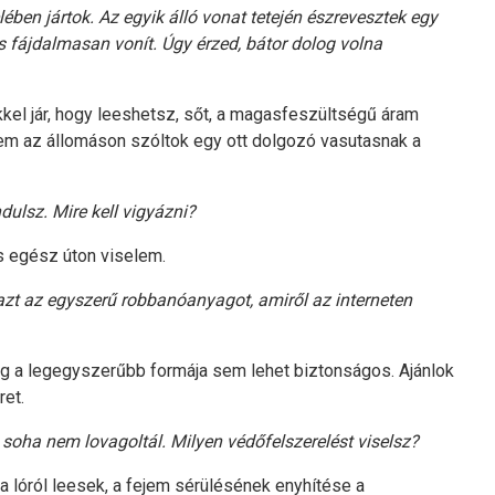
ben jártok. Az egyik álló vonat tetején észrevesztek egy
 és fájdalmasan vonít. Úgy érzed, bátor dolog volna
kkel jár, hogy leeshetsz, sőt, a magasfeszültségű áram
nem az állomáson szóltok egy ott dolgozó vasutasnak a
ndulsz. Mire kell vigyázni?
s egész úton viselem.
i azt az egyszerű robbanóanyagot, amiről az interneten
a legegyszerűbb formája sem lehet biztonságos. Ajánlok
ret.
soha nem lovagoltál. Milyen védőfelszerelést viselsz?
a lóról leesek, a fejem sérülésének enyhítése a