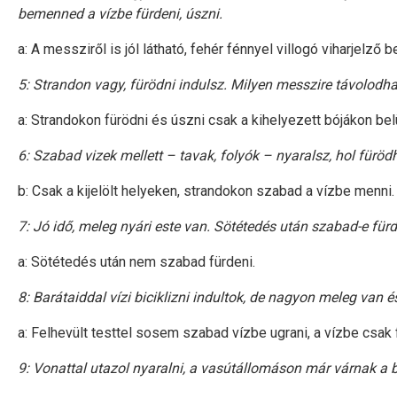
bemenned a vízbe fürdeni, úszni.
a: A messziről is jól látható, fehér fénnyel villogó viharjelző
5: Strandon vagy, fürödni indulsz. Milyen messzire távolodhat
a: Strandokon fürödni és úszni csak a kihelyezett bójákon bel
6: Szabad vizek mellett – tavak, folyók – nyaralsz, hol füröd
b: Csak a kijelölt helyeken, strandokon szabad a vízbe menni.
7: Jó idő, meleg nyári este van. Sötétedés után szabad-e für
a: Sötétedés után nem szabad fürdeni.
8: Barátaiddal vízi biciklizni indultok, de nagyon meleg van és
a: Felhevült testtel sosem szabad vízbe ugrani, a vízbe csa
9: Vonattal utazol nyaralni, a vasútállomáson már várnak a ba