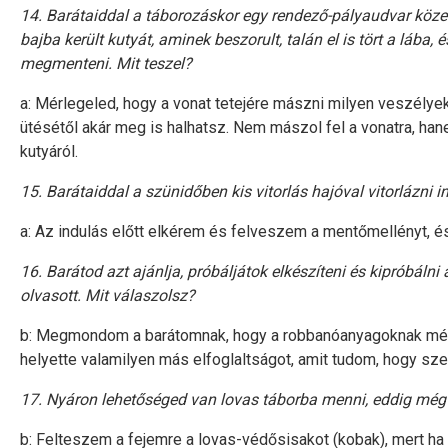
14. Barátaiddal a táborozáskor egy rendező-pályaudvar közelé
bajba került kutyát, aminek beszorult, talán el is tört a lába,
megmenteni. Mit teszel?
a: Mérlegeled, hogy a vonat tetejére mászni milyen veszélye
ütésétől akár meg is halhatsz. Nem mászol fel a vonatra, ha
kutyáról.
15. Barátaiddal a szünidőben kis vitorlás hajóval vitorlázni i
a: Az indulás előtt elkérem és felveszem a mentőmellényt, é
16. Barátod azt ajánlja, próbáljátok elkészíteni és kipróbáln
olvasott. Mit válaszolsz?
b: Megmondom a barátomnak, hogy a robbanóanyagoknak még 
helyette valamilyen más elfoglaltságot, amit tudom, hogy sze
17. Nyáron lehetőséged van lovas táborba menni, eddig még 
b: Felteszem a fejemre a lovas-védősisakot (kobak), mert ha 