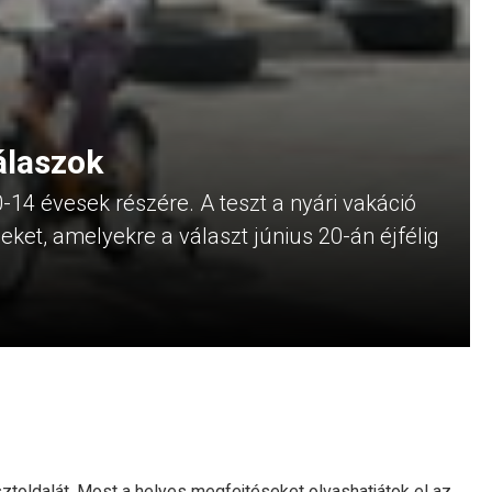
álaszok
-14 évesek részére. A teszt a nyári vakáció
eket, amelyekre a választ június 20-án éjfélig
ztoldalát. Most a helyes megfejtéseket olvashatjátok el az