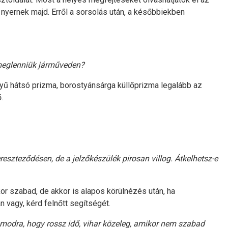
nyernek majd. Erről a sorsolás után, a későbbiekben
l meglenniük járműveden?
nyű hátsó prizma, borostyánsárga küllőprizma legalább az
.
reszteződésen, de a jelzőkészülék pirosan villog. Átkelhetsz-e
kor szabad, de akkor is alapos körülnézés után, ha
 vagy, kérd felnőtt segítségét.
zámodra, hogy rossz idő, vihar közeleg, amikor nem szabad