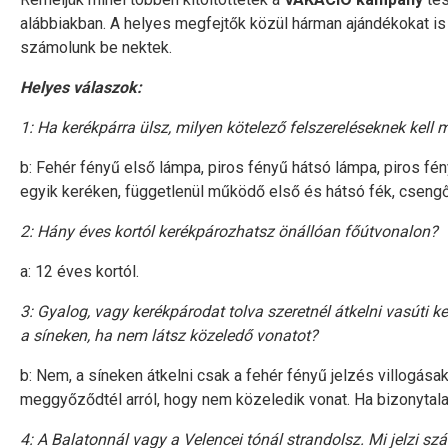
alábbiakban. A helyes megfejtők közül hárman ajándékokat is 
számolunk be nektek.
Helyes válaszok:
1: Ha kerékpárra ülsz, milyen kötelező felszereléseknek kel
b: Fehér fényű első lámpa, piros fényű hátsó lámpa, piros fé
egyik keréken, függetlenül működő első és hátsó fék, csengő
2: Hány éves kortól kerékpározhatsz önállóan főútvonalon?
a: 12 éves kortól.
3: Gyalog, vagy kerékpárodat tolva szeretnél átkelni vasúti ke
a síneken, ha nem látsz közeledő vonatot?
b: Nem, a síneken átkelni csak a fehér fényű jelzés villogása
meggyőződtél arról, hogy nem közeledik vonat. Ha bizonytalan
4: A Balatonnál vagy a Velencei tónál strandolsz. Mi jelzi s