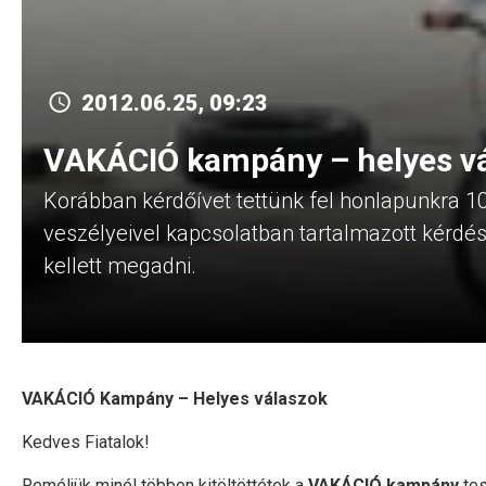
2012.06.25, 09:23
VAKÁCIÓ kampány – helyes v
Korábban kérdőívet tettünk fel honlapunkra 10
veszélyeivel kapcsolatban tartalmazott kérdés
kellett megadni.
VAKÁCIÓ Kampány – Helyes válaszok
Kedves Fiatalok!
Reméljük minél többen kitöltöttétek a
VAKÁCIÓ kampány
tes