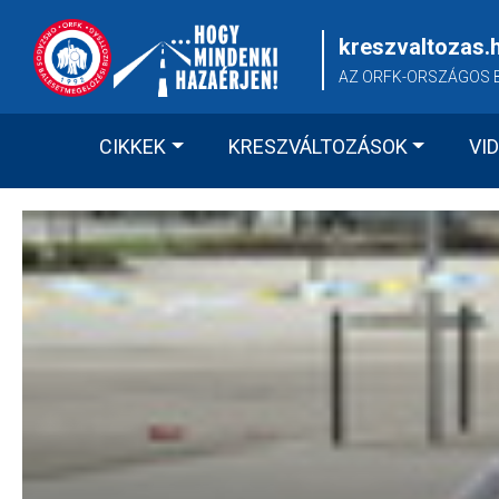
Skip
to
kreszvaltozas.
content
AZ ORFK-ORSZÁGOS 
CIKKEK
KRESZVÁLTOZÁSOK
VI