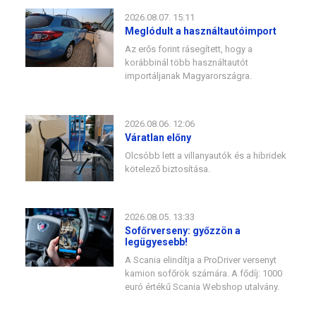
2026.08.07. 15:11
Meglódult a használtautóimport
Az erős forint rásegített, hogy a
korábbinál több használtautót
importáljanak Magyarországra.
2026.08.06. 12:06
Váratlan előny
Olcsóbb lett a villanyautók és a hibridek
kötelező biztosítása.
2026.08.05. 13:33
Sofőrverseny: győzzön a
legügyesebb!
A Scania elindítja a ProDriver versenyt
kamion sofőrök számára. A fődíj: 1000
euró értékű Scania Webshop utalvány.