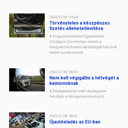
2026.07.30. 14:24
Törvénytelen a készpénzes
fizetés ellehetetlenítése
A Fogyasztóvédelmi Egyesületek
Országos Szövetsége szerint a
készpénzes fizetés lehetőségét fenn kell
tartani a parkolásnál.
2026.07.30. 08:55
Nem kell végigállni a hétvégét a
kamionoknak
A hőségriasztás miatt részlegesen
feloldják a hétvégi kamionstopot.
2026.07.28. 08:41
Újautóeladás az EU-ban