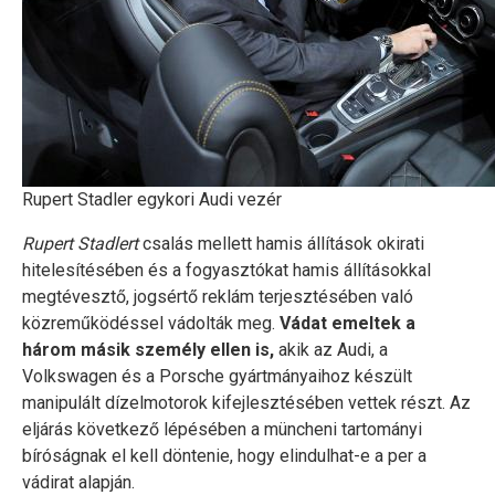
Rupert Stadler egykori Audi vezér
Rupert Stadlert
csalás mellett hamis állítások okirati
hitelesítésében és a fogyasztókat hamis állításokkal
megtévesztő, jogsértő reklám terjesztésében való
közreműködéssel vádolták meg.
Vádat emeltek a
három másik személy ellen is,
akik az Audi, a
Volkswagen és a Porsche gyártmányaihoz készült
manipulált dízelmotorok kifejlesztésében vettek részt. Az
eljárás következő lépésében a müncheni tartományi
bíróságnak el kell döntenie, hogy elindulhat-e a per a
vádirat alapján.