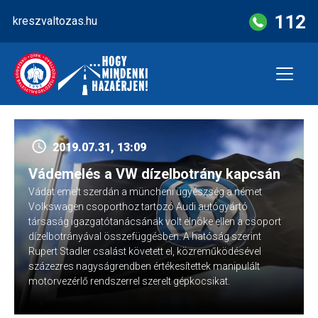
Skip
112
kreszvaltozas.hu
to
content
2019.07.31, 13:09
Vádemelés a VW dízelbotrány kapcsán
Vádat emelt szerdán a müncheni ügyészség a német
Volkswagen csoporthoz tartozó Audi autógyártó
társaság igazgatótanácsának volt elnöke ellen a csoport
dízelbotrányával összefüggésben. A hatóság szerint
Rupert Stadler csalást követett el, közreműködésével
százezres nagyságrendben értékesítettek manipulált
motorvezérlő rendszerrel szerelt gépkocsikat.