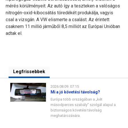
mérés körülményeit. Az autó így a teszteken a valóságos
nitrogén-oxid-kibocsátás töredékét produkálja, vagyis
csal a vizsgán. A VW elismerte a csalást. Az érintett
csaknem 11 millió járműből 8,5 milliót az Európai Unióban
adtak el.
Legfrissebbek
2026.08.09. 07:15
Mi a jó követési távolság?
Európa több országában a „két
másodperces szabály” szolgál alapul a
biztonságos követési távolság
meghatározására.