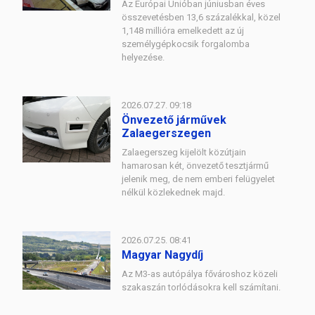
Az Európai Unióban júniusban éves
összevetésben 13,6 százalékkal, közel
1,148 millióra emelkedett az új
személygépkocsik forgalomba
helyezése.
2026.07.27. 09:18
Önvezető járművek
Zalaegerszegen
Zalaegerszeg kijelölt közútjain
hamarosan két, önvezető tesztjármű
jelenik meg, de nem emberi felügyelet
nélkül közlekednek majd.
2026.07.25. 08:41
Magyar Nagydíj
Az M3-as autópálya fővároshoz közeli
szakaszán torlódásokra kell számítani.