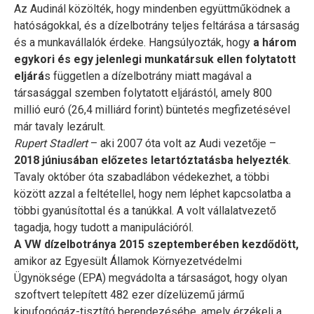
Az Audinál közölték, hogy mindenben együttműködnek a
hatóságokkal, és a dízelbotrány teljes feltárása a társaság
és a munkavállalók érdeke. Hangsúlyozták, hogy
a három
egykori és egy jelenlegi munkatársuk ellen folytatott
eljárá
s független a dízelbotrány miatt magával a
társasággal szemben folytatott eljárástól, amely 800
millió euró (26,4 milliárd forint) büntetés megfizetésével
már tavaly lezárult.
Rupert Stadlert
– aki 2007 óta volt az Audi vezetője –
2018 júniusában előzetes letartóztatásba helyezték
.
Tavaly október óta szabadlábon védekezhet, a többi
között azzal a feltétellel, hogy nem léphet kapcsolatba a
többi gyanúsítottal és a tanúkkal. A volt vállalatvezető
tagadja, hogy tudott a manipulációról.
A VW dízelbotránya 2015 szeptemberében kezdődött,
amikor az Egyesült Államok Környezetvédelmi
Ügynöksége (EPA) megvádolta a társaságot, hogy olyan
szoftvert telepített 482 ezer dízelüzemű jármű
kipufogógáz-tisztító berendezésébe, amely érzékeli a