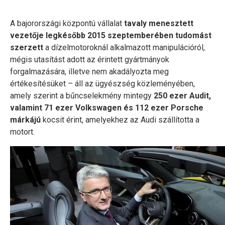
A bajorországi központú vállalat
tavaly menesztett
vezetője legkésőbb 2015 szeptemberében tudomást
szerzett
a dízelmotoroknál alkalmazott manipulációról,
mégis utasítást adott az érintett gyártmányok
forgalmazására, illetve nem akadályozta meg
értékesítésüket – áll az ügyészség közleményében,
amely szerint a bűncselekmény mintegy
250 ezer Audit,
valamint 71 ezer Volkswagen és 112 ezer Porsche
márkájú
kocsit érint, amelyekhez az Audi szállította a
motort.