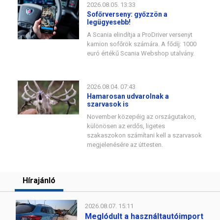
2026.08.05. 13:33
Sofőrverseny: győzzön a
legügyesebb!
A Scania elindítja a ProDriver versenyt
kamion sofőrök számára. A fődíj: 1000
euró értékű Scania Webshop utalvány.
2026.08.04. 07:43
Hamarosan udvarolnak a
szarvasok is
November közepéig az országutakon,
különösen az erdős, ligetes
szakaszokon számítani kell a szarvasok
megjelenésére az úttesten.
Hírajánló
2026.08.07. 15:11
Meglódult a használtautóimport