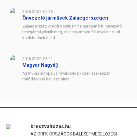
2026.07.27. 09:18
Önvezető járművek Zalaegerszegen
Zalaegerszeg kijelölt közútjain hamarosan két, önvezető
tesztjármű jelenik meg, de nem emberi felügyelet nélkül
közlekednek majd.
2026.07.25. 08:41
Magyar Nagydíj
Az M3-as autópálya fővároshoz közeli szakaszán
torlódásokra kell számítani.
kreszvaltozas.hu
AZ ORFK-ORSZÁGOS BALESETMEGELŐZÉSI