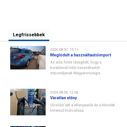
Legfrissebbek
2026.08.07. 15:11
Meglódult a használtautóimport
Az erős forint rásegített, hogy a
korábbinál több használtautót
importáljanak Magyarországra.
2026.08.06. 12:06
Váratlan előny
Olcsóbb lett a villanyautók és a hibridek
kötelező biztosítása.