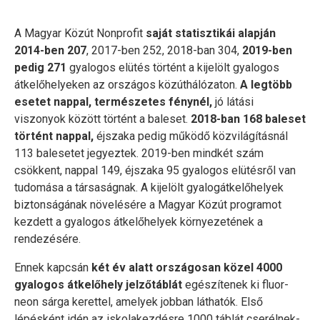
A Magyar Közút Nonprofit
saját statisztikái alapján
2014-ben 207
, 2017-ben 252, 2018-ban 304,
2019-ben
pedig 271
gyalogos elütés történt a kijelölt gyalogos
átkelőhelyeken az országos közúthálózaton.
A legtöbb
esetet nappal, természetes fénynél,
jó látási
viszonyok között történt a baleset.
2018-ban 168 baleset
történt nappal,
éjszaka pedig működő közvilágításnál
113 balesetet jegyeztek. 2019-ben mindkét szám
csökkent, nappal 149, éjszaka 95 gyalogos elütésről van
tudomása a társaságnak. A kijelölt gyalogátkelőhelyek
biztonságának növelésére a Magyar Közút programot
kezdett a gyalogos átkelőhelyek környezetének a
rendezésére.
Ennek kapcsán
két év alatt országosan közel 4000
gyalogos átkelőhely jelzőtáblát
egészítenek ki fluor-
neon sárga kerettel, amelyek jobban láthatók. Első
lépésként idén az iskolakezdésre 1000 táblát cserélnek-