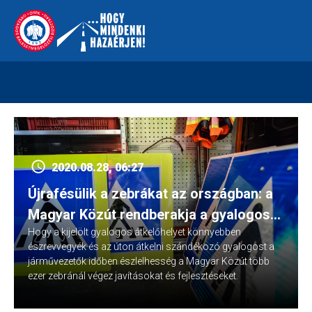
Skip
112
kreszvaltozas.hu
to
content
2020.08.28, 06:27
Újrafésülik a zebrákat az országban: a
Magyar Közút rendberakja a gyalogos
Hogy a kijelölt gyalogos átkelőhelyet könnyebben
átkelőhelyek környékét
észrevvegyék és az úton átkelni szándékozó gyalogost a
járművezetők időben észlelhesség a Magyar Közút több
ezer zebránál végez javításokat és fejlesztéseket.