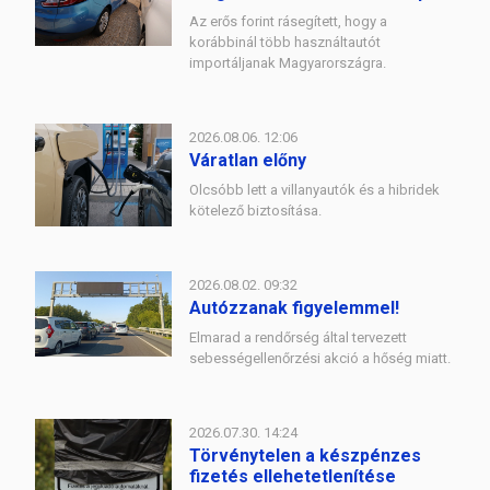
Az erős forint rásegített, hogy a
korábbinál több használtautót
importáljanak Magyarországra.
2026.08.06. 12:06
Váratlan előny
Olcsóbb lett a villanyautók és a hibridek
kötelező biztosítása.
2026.08.02. 09:32
Autózzanak figyelemmel!
Elmarad a rendőrség által tervezett
sebességellenőrzési akció a hőség miatt.
2026.07.30. 14:24
Törvénytelen a készpénzes
fizetés ellehetetlenítése