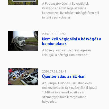
A Fogyasztóvédelmi Egyesületek
Országos Szövetsége szerint a
készpénzes fizetés lehetőségét fenn kell
tartani a parkolásnál.
2026.07.30. 08:55
Nem kell végigállni a hétvégét a
kamionoknak
A hőségriasztás miatt részlegesen
feloldják a hétvégi kamionstopot.
2026.07.28. 08:41
Újautóeladás az EU-ban
Az Európai Unióban júniusban éves
összevetésben 13,6 százalékkal, közel
1,148 millióra emelkedett az új
személygépkocsik forgalomba
helyezése.