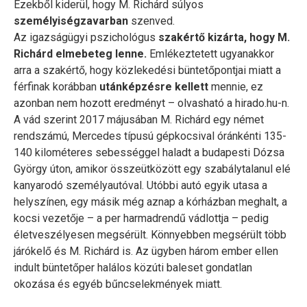
Ezekből kiderül, hogy M. Richárd súlyos
személyiségzavarban
szenved.
Az igazságügyi pszichológus
szakértő kizárta, hogy M.
Richárd elmebeteg lenne.
Emlékeztetett ugyanakkor
arra a szakértő, hogy közlekedési büntetőpontjai miatt a
férfinak korábban
utánképzésre kellett
mennie, ez
azonban nem hozott eredményt – olvasható a hirado.hu-n.
A vád szerint 2017 májusában M. Richárd egy német
rendszámú, Mercedes típusú gépkocsival óránkénti 135-
140 kilométeres sebességgel haladt a budapesti Dózsa
György úton, amikor összeütközött egy szabálytalanul elé
kanyarodó személyautóval. Utóbbi autó egyik utasa a
helyszínen, egy másik még aznap a kórházban meghalt, a
kocsi vezetője – a per harmadrendű vádlottja – pedig
életveszélyesen megsérült. Könnyebben megsérült több
járókelő és M. Richárd is. Az ügyben három ember ellen
indult büntetőper halálos közúti baleset gondatlan
okozása és egyéb bűncselekmények miatt.