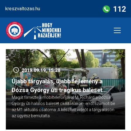
Skip
112
kreszvaltozas.hu
to
content
2019.09.19, 15:28
Újabb tárgyalás, újabb fejlemény a
Dózsa György úti tragikus baleset
Magát filmezte a mobiltelefonjával M. Richárd a Dózsa
kapcsán
György úti halálos baleset okozásakor - erről számolt be
az M1 aktuális csatorna. A készített videót a tárgyaláson
az ügyész bemutatta.