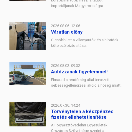
korábbinál több használtautót
importáljanak Magyarországra.
2026.08.06. 12:06
Váratlan előny
Olcsóbb lett a villanyautók és a hibridek
kötelező biztosítása.
2026.08.02. 09:32
Autózzanak figyelemmel!
Elmarad a rendőrség által tervezett
sebességellenőrzési akció a hőség miatt.
2026.07.30. 14:24
Törvénytelen a készpénzes
fizetés ellehetetlenítése
A Fogyasztóvédelmi Egyesületek
Országos Szövetsége szerint a