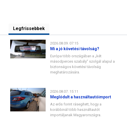
Legfrissebbek
2026.08.09. 07:15
Mi a jó követési távolság?
Európa több országában a „két
másodperces szabály” szolgál alapul a
biztonságos követési távolság
meghatározására.
2026.08.07. 15:11
Meglódult a használtautóimport
Az erős forint rásegített, hogy a
korábbinál több használtautót
importáljanak Magyarországra.