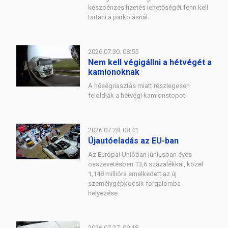
készpénzes fizetés lehetőségét fenn kell
tartani a parkolásnál.
2026.07.30. 08:55
Nem kell végigállni a hétvégét a
kamionoknak
A hőségriasztás miatt részlegesen
feloldják a hétvégi kamionstopot.
2026.07.28. 08:41
Újautóeladás az EU-ban
Az Európai Unióban júniusban éves
összevetésben 13,6 százalékkal, közel
1,148 millióra emelkedett az új
személygépkocsik forgalomba
helyezése.
2026.07.27. 09:18