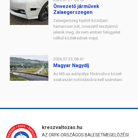
Önvezető járművek
Zalaegerszegen
Zalaegerszeg kijelölt közútjain
hamarosan két, önvezető tesztjármű
jelenik meg, de nem emberi felügyelet
nélkül közlekednek majd.
2026.07.25. 08:41
Magyar Nagydíj
Az M3-as autópálya fővároshoz közeli
szakaszán torlódásokra kell számítani.
kreszvaltozas.hu
AZ ORFK-ORSZÁGOS BALESETMEGELŐZÉSI