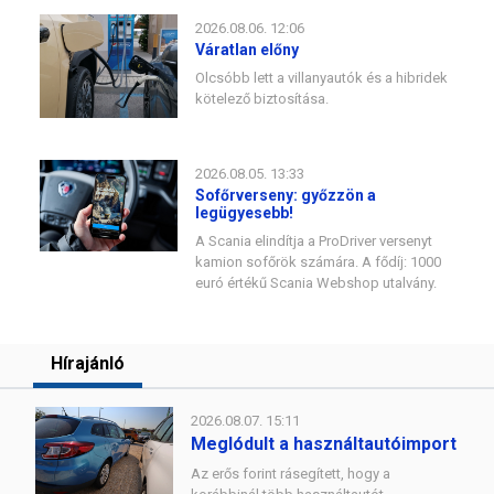
2026.08.06. 12:06
Váratlan előny
Olcsóbb lett a villanyautók és a hibridek
kötelező biztosítása.
2026.08.05. 13:33
Sofőrverseny: győzzön a
legügyesebb!
A Scania elindítja a ProDriver versenyt
kamion sofőrök számára. A fődíj: 1000
euró értékű Scania Webshop utalvány.
Hírajánló
2026.08.07. 15:11
Meglódult a használtautóimport
Az erős forint rásegített, hogy a