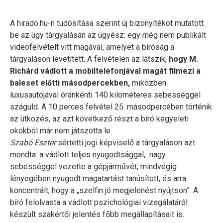
A hirado.hu-n tudósítása szerint új bizonyítékot mutatott
be az ügy tárgyalásán az ügyész: egy még nem publikált
videofelvételt vitt magával, amelyet a bíróság a
tárgyaláson levetített. A felvételen az látszik,
hogy M.
Richárd vádlott a mobiltelefonjával magát filmezi a
baleset előtti másodpercekben,
miközben
luxusautójával óránkénti 140 kilométeres sebességgel
száguld. A 10 perces felvétel 25. másodpercében történik
az ütközés, az azt következő részt a bíró kegyeleti
okokból már nem játszotta le.
Szabó Eszter
sértetti jogi képviselő a tárgyaláson azt
mondta: a vádlott teljes nyugodtsággal, nagy
sebességgel vezette a gépjárművét, mindvégig
lényegében nyugodt magatartást tanúsított, és arra
koncentrált, hogy a „szelfin jó megjelenést nyújtson”. A
bíró felolvasta a vádlott pszichológiai vizsgálatáról
készült szakértői jelentés főbb megállapításait is.