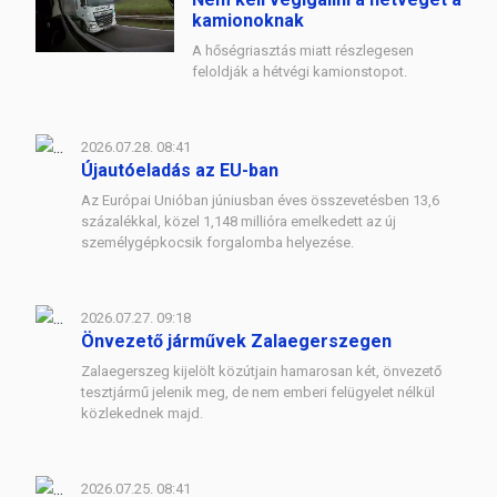
kamionoknak
A hőségriasztás miatt részlegesen
feloldják a hétvégi kamionstopot.
2026.07.28. 08:41
Újautóeladás az EU-ban
Az Európai Unióban júniusban éves összevetésben 13,6
százalékkal, közel 1,148 millióra emelkedett az új
személygépkocsik forgalomba helyezése.
2026.07.27. 09:18
Önvezető járművek Zalaegerszegen
Zalaegerszeg kijelölt közútjain hamarosan két, önvezető
tesztjármű jelenik meg, de nem emberi felügyelet nélkül
közlekednek majd.
2026.07.25. 08:41