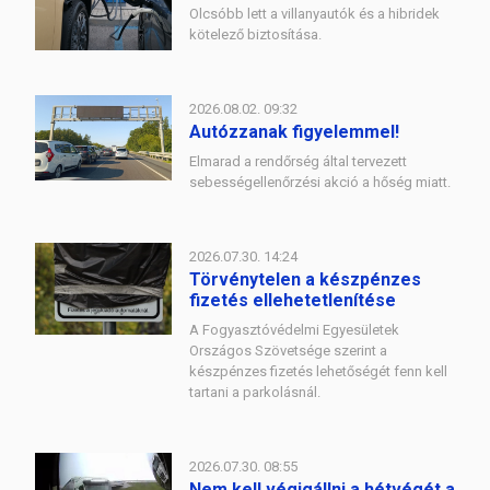
Olcsóbb lett a villanyautók és a hibridek
kötelező biztosítása.
2026.08.02. 09:32
Autózzanak figyelemmel!
Elmarad a rendőrség által tervezett
sebességellenőrzési akció a hőség miatt.
2026.07.30. 14:24
Törvénytelen a készpénzes
fizetés ellehetetlenítése
A Fogyasztóvédelmi Egyesületek
Országos Szövetsége szerint a
készpénzes fizetés lehetőségét fenn kell
tartani a parkolásnál.
2026.07.30. 08:55
Nem kell végigállni a hétvégét a