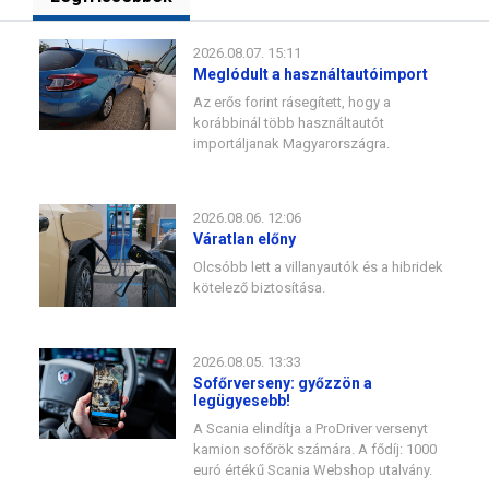
2026.08.07. 15:11
Meglódult a használtautóimport
Az erős forint rásegített, hogy a
korábbinál több használtautót
importáljanak Magyarországra.
2026.08.06. 12:06
Váratlan előny
Olcsóbb lett a villanyautók és a hibridek
kötelező biztosítása.
2026.08.05. 13:33
Sofőrverseny: győzzön a
legügyesebb!
A Scania elindítja a ProDriver versenyt
kamion sofőrök számára. A fődíj: 1000
euró értékű Scania Webshop utalvány.