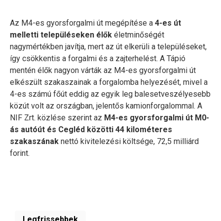
Az M4-es gyorsforgalmi út megépítése a
4-es út
melletti településeken élők
életminőségét
nagymértékben javítja, mert az út elkerüli a településeket,
így csökkentis a forgalmi és a zajterhelést. A Tápió
mentén élők nagyon várták az M4-es gyorsforgalmi út
elkészült szakaszainak a forgalomba helyezését, mivel a
4-es számú főút eddig az egyik leg balesetveszélyesebb
közút volt az országban, jelentős kamionforgalommal. A
NIF Zrt. közlése szerint az
M4-es gyorsforgalmi út M0-
ás autóút és Cegléd közötti 44 kilométeres
szakaszának
nettó kivitelezési költsége, 72,5 milliárd
forint.
Legfrissebbek