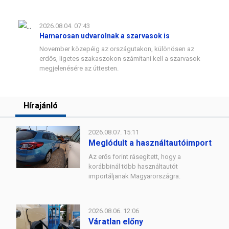
2026.08.04. 07:43
Hamarosan udvarolnak a szarvasok is
November közepéig az országutakon, különösen az
erdős, ligetes szakaszokon számítani kell a szarvasok
megjelenésére az úttesten.
Hírajánló
2026.08.07. 15:11
Meglódult a használtautóimport
Az erős forint rásegített, hogy a
korábbinál több használtautót
importáljanak Magyarországra.
2026.08.06. 12:06
Váratlan előny