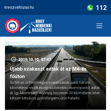
Skip
112
kreszvaltozas.hu
to
content
2019.10.10, 07:47
Újabb szakaszt adtak át az M4-es
főúton
Az M4-es út Pest megyei szakaszának újabb három
kilométeres részét és egy közlekedési csomópontot adtak
át, így Albertirsától Abonyig összesen 30 kilométeren lehet
kétszer kétsávos gyorsforgalmi úton haladni.