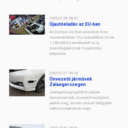
2026.07.28. 08:41
Újautóeladás az EU-ban
Az Európai Unióban júniusban éves
összevetésben 13,6 százalékkal, közel
1,148 millióra emelkedett az új
személygépkocsik forgalomba
helyezése.
2026.07.27. 09:18
Önvezető járművek
Zalaegerszegen
Zalaegerszeg kijelölt közútjain
hamarosan két, önvezető tesztjármű
jelenik meg, de nem emberi felügyelet
nélkül közlekednek majd.
2026.07.25. 08:41