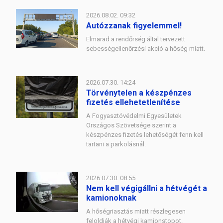
2026.08.02. 09:32
Autózzanak figyelemmel!
Elmarad a rendőrség által tervezett
sebességellenőrzési akció a hőség miatt.
2026.07.30. 14:24
Törvénytelen a készpénzes
fizetés ellehetetlenítése
A Fogyasztóvédelmi Egyesületek
Országos Szövetsége szerint a
készpénzes fizetés lehetőségét fenn kell
tartani a parkolásnál.
2026.07.30. 08:55
Nem kell végigállni a hétvégét a
kamionoknak
A hőségriasztás miatt részlegesen
feloldják a hétvégi kamionstopot.