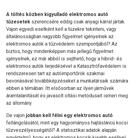
A töltés közben kigyulladó elektromos autó
tűzesetek
szerencsére eddig csak anyagi kárral jártak.
Vajon egyedi esetként kell a tüzekre tekinteni, vagy
általánosságban nagyobb figyelmet igényelnek az
elektromos autók a tűzvédelem szempontjából? Az
biztos, hogy mindenképpen más jellegű figyelmet
igényelnek, ez már abból is sejthető, hogy a hibrid- és
elektromos autók terjedésével a Katasztrófavédelem is
rendszeresen tart az autóimportőrök szakmai
bevonásával továbbképzéseket a munkatársaik számára
ebben a témában. Itt elsősorban az ilyen járművek
áramtalanítását és javasolt oltási metódusait ismeri meg
az állomány.
De vajon
jobban kell félni egy elektromos autó
fellángolásától, mint egy hagyományos hajtásláncú kocsi
tűzveszélyességétől? A statisztikai adatok alapján
egyértelmű, hogy az elektromos kocsik kisebb eséllyel