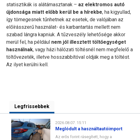
statisztikák is alátámasztanak –
az elektromos autó
újdonsága miatt előbb kerül be a hírekbe
, ha kigyullad,
így tömegesnek tűnhetnek az esetek, de valójában az
előírásszerű használat- és karbantartás mellett nem
szabad lángra kapniuk. A tűzveszély lehetősége akkor
merül fel, ha például
nem jól illesztett töltőegységet
használnak
, vagy házi hálózati töltésnél nem megfelelő a
töltővezeték, illetve hosszabbítóval oldják meg a töltést.
Az ilyet kerülni kell.
Legfrissebbek
2026.08.07. 15:11
Meglódult a használtautóimport
Az erős forint rásegített, hogy a