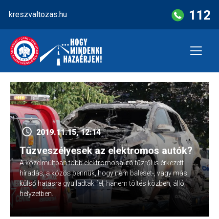
Skip
112
kreszvaltozas.hu
to
content
2019.11.15, 12:14
Tűzveszélyesek az elektromos autók?
A közelmúltban több elektromosautó tűzről is érkezett
híradás, a közös bennük, hogy nem baleset-, vagy más
külső hatásra gyulladtak fel, hanem töltés közben, álló
helyzetben.