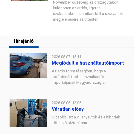
November közepéig az országutakon,
különösen az erdős, ligetes
szakaszokon számítani kell a szarvasok
megjelenésére az úttesten.
Hírajánló
2026.08.07. 15:11
Meglódult a használtautóimport
Az erős forint rásegített, hogy a
korábbinál több használtautót
importáljanak Magyarországra.
2026.08.06. 12:06
Váratlan előny
Olcsóbb lett a villanyautók és a hibridek
kötelező biztosítása.