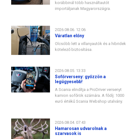
korábbinál több használtautót
importáljanak Magyarországra.
2026.08.06. 12:06
Váratlan előny
Olcsóbb lett a villanyautók és a hibridek
kötelező biztosítása.
2026.08.05. 13:33
Sofőrverseny: győzzön a
legügyesebb!
A Scania elindítja a ProDriver versenyt
kamion sofőrök számára. A fődíj: 1000
euró értékű Scania Webshop utalvány.
2026.08.04. 07:43
Hamarosan udvarolnak a
szarvasok is