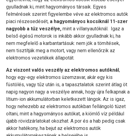
gyulladnak ki, mint hagyományos társaik. Egyes
felmérések szerint figyelembe véve az elektromos autók
piaci részesedését,
a hagyományos kocsiknál 11-szer
nagyobb a tűz veszélye,
mint a villanyautóknál. Igaz a
belső égésű motorok is inkább akkor gyulladnak ki, ha
nem megfelelő a karbantartásuk: nem jók a tömítések,
nem tisztítják meg a motort, vagy nem ellenőrzik az
elektromos vezetékek állapotát.
Az viszont valós veszély az elektromos autóknál
,
hogy egy-egy elektromos üzemzavar, akár egy kis
füstölés, vagy tűz után is, a tapasztalatok szerint átlag öt
napig nagyon nagy a veszélye annak, hogy újra felkapnak a
lítium-ion akkumulátorban keletkezett lángok. Az is igaz,
hogy nehezebb az elektromos autókban fellángoló tüzet
oltani, mint a hagyományos autókat, a kiömlő víz például
újabb rövidzárlatokat okozhat. A por és a hab pedig csak
akkor hatékony, ha bejut az elektromos autók
akkumulátorrekeszének a belsejébe is.