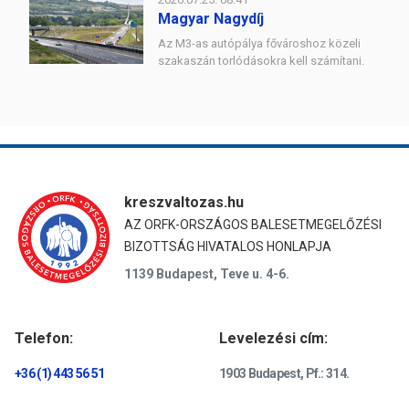
Magyar Nagydíj
Az M3-as autópálya fővároshoz közeli
szakaszán torlódásokra kell számítani.
kreszvaltozas.hu
AZ ORFK-ORSZÁGOS BALESETMEGELŐZÉSI
BIZOTTSÁG HIVATALOS HONLAPJA
1139 Budapest, Teve u. 4-6.
Telefon:
Levelezési cím:
+36 (1) 443 56 51
1903 Budapest, Pf.: 314.