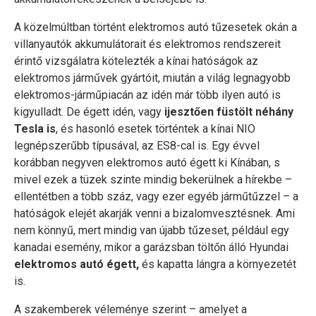
A közelmúltban történt elektromos autó tűzesetek okán a
villanyautók akkumulátorait és elektromos rendszereit
érintő vizsgálatra kötelezték a kínai hatóságok az
elektromos járművek gyártóit, miután a világ legnagyobb
elektromos-járműpiacán az idén már több ilyen autó is
kigyulladt. De égett idén, vagy
ijesztően füstölt néhány
Tesla is
, és hasonló esetek történtek a kínai NIO
legnépszerűbb típusával, az ES8-cal is. Egy évvel
korábban negyven elektromos autó égett ki Kínában, s
mivel ezek a tüzek szinte mindig bekerülnek a hírekbe –
ellentétben a több száz, vagy ezer egyéb járműtűzzel – a
hatóságok elejét akarják venni a bizalomvesztésnek. Ami
nem könnyű, mert mindig van újabb tűzeset, például egy
kanadai esemény, mikor a garázsban töltőn álló Hyundai
elektromos autó égett,
és kapatta lángra a környezetét
is.
A szakemberek véleménye szerint – amelyet a