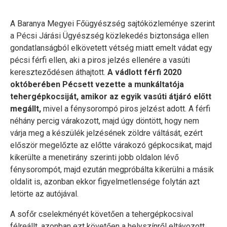
A Baranya Megyei Főügyészség sajtóközleménye szerint
a Pécsi Járási Ügyészség közlekedés biztonsága ellen
gondatlanságból elkövetett vétség miatt emelt vádat egy
pécsi férfi ellen, aki a piros jelzés ellenére a vasúti
kereszteződésen áthajtott.
A vádlott férfi 2020
októberében Pécsett vezette a munkáltatója
tehergépkocsiját, amikor az egyik vasúti átjáró előtt
megállt,
mivel a fénysorompó piros jelzést adott. A férfi
néhány percig várakozott, majd úgy döntött, hogy nem
várja meg a készülék jelzésének zöldre váltását, ezért
először megelőzte az előtte várakozó gépkocsikat, majd
kikerülte a menetirány szerinti jobb oldalon lévő
fénysorompót, majd ezután megpróbálta kikerülni a másik
oldalit is, azonban ekkor figyelmetlensége folytán azt
letörte az autójával.
A sofőr cselekményét követően a tehergépkocsival
félreállt, azonban ezt követően a helyszínről eltávozott