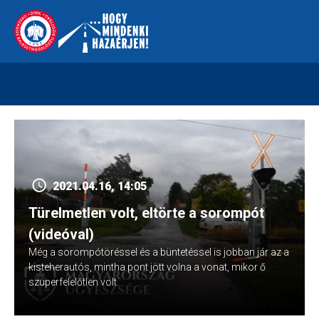
Skip
112
kreszvaltozas.hu
to
content
2021.04.16, 14:05
Türelmetlen volt, eltörte a sorompót
(videóval)
Még a sorompótöréssel és a büntetéssel is jobban jár az a
kisteherautós, mintha pont jött volna a vonat, mikor ő
szuperfelelőtlen volt.