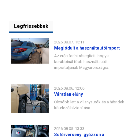
Legfrissebbek
2026.08.07. 15:11
Meglódult a használtautóimport
Az erős forint rásegített, hogy a
korábbinál több használtautót
importáljanak Magyarországra.
2026.08.06. 12:06
Váratlan előny
Olcsóbb lett a villanyautók és a hibridek
kötelező biztosítása.
2026.08.05. 13:33
Sofőrverseny: győzzön a