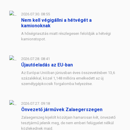
2026.07.30. 08:55
Nem kell végigállni a hétvégét a
kamionoknak
A hőségriasztás miatt részlegesen feloldják a hétvégi
kamionstopot.
2026.07.28. 08:41
Újautóeladás az EU-ban
Az Európai Unióban júniusban éves összevetésben 13,6
százalékkal, közel 1,148 millióra emelkedett az új
személygépkocsik forgalomba helyezése.
2026.07.27. 09:18
Önvezető járművek Zalaegerszegen
Zalaegerszeg kijelölt közútjain hamarosan két, önvezető
tesztjármű jelenik meg, de nem emberi felügyelet nélkül
közlekednek majd.