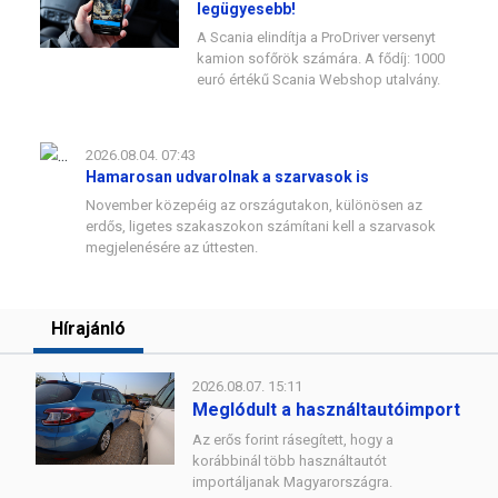
legügyesebb!
A Scania elindítja a ProDriver versenyt
kamion sofőrök számára. A fődíj: 1000
euró értékű Scania Webshop utalvány.
2026.08.04. 07:43
Hamarosan udvarolnak a szarvasok is
November közepéig az országutakon, különösen az
erdős, ligetes szakaszokon számítani kell a szarvasok
megjelenésére az úttesten.
Hírajánló
2026.08.07. 15:11
Meglódult a használtautóimport
Az erős forint rásegített, hogy a
korábbinál több használtautót
importáljanak Magyarországra.