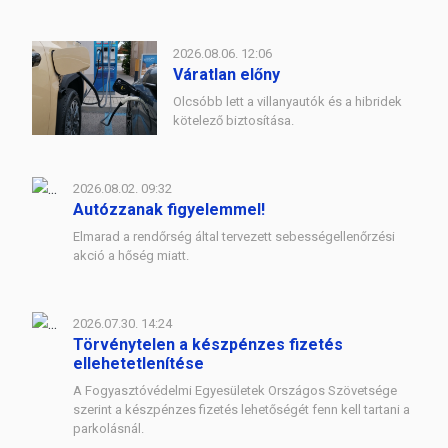
2026.08.06. 12:06
Váratlan előny
Olcsóbb lett a villanyautók és a hibridek
kötelező biztosítása.
2026.08.02. 09:32
Autózzanak figyelemmel!
Elmarad a rendőrség által tervezett sebességellenőrzési
akció a hőség miatt.
2026.07.30. 14:24
Törvénytelen a készpénzes fizetés
ellehetetlenítése
A Fogyasztóvédelmi Egyesületek Országos Szövetsége
szerint a készpénzes fizetés lehetőségét fenn kell tartani a
parkolásnál.