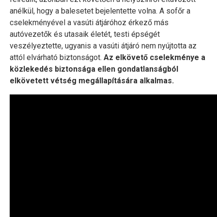
anélkül, hogy a balesetet bejelentette volna. A sofőr a
cselekményével a vasúti átjáróhoz érkező más
autóvezetők és utasaik életét, testi épségét
veszélyeztette, ugyanis a vasúti átjáró nem nyújtotta az
attól elvárható biztonságot.
Az elkövető cselekménye a
közlekedés biztonsága ellen gondatlanságból
elkövetett vétség megállapítására alkalmas.