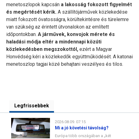
menetoszlopok kapcsán
a lakosság fokozott figyelmét
és megértését kérik.
A szállítójárművek közlekedése
miatt fokozott óvatosságra, körültekintésre és türelemre
van szükség az érintett útvonalokon az említett
időpontokban.
A járművek, konvojok mérete és
haladási módja eltér a mindennapi közúti
közlekedésben megszokottól,
ezért a Magyar
Honvédség kéri a közlekedők együttműködését. A katonai
menetoszlop tagjai közé behajtani veszélyes és tilos.
Legfrissebbek
2026.08.09. 07:15
Mi a jó követési távolság?
Európa több országában a „két