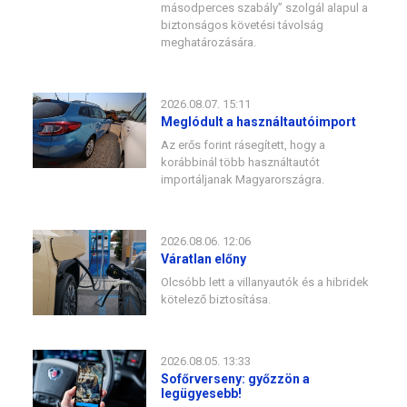
másodperces szabály” szolgál alapul a
biztonságos követési távolság
meghatározására.
2026.08.07. 15:11
Meglódult a használtautóimport
Az erős forint rásegített, hogy a
korábbinál több használtautót
importáljanak Magyarországra.
2026.08.06. 12:06
Váratlan előny
Olcsóbb lett a villanyautók és a hibridek
kötelező biztosítása.
2026.08.05. 13:33
Sofőrverseny: győzzön a
legügyesebb!