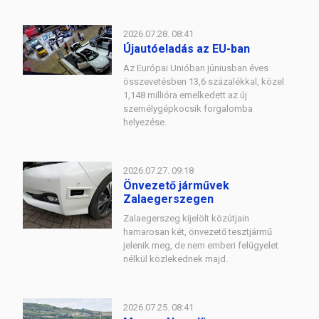
2026.07.28. 08:41
Újautóeladás az EU-ban
Az Európai Unióban júniusban éves
összevetésben 13,6 százalékkal, közel
1,148 millióra emelkedett az új
személygépkocsik forgalomba
helyezése.
2026.07.27. 09:18
Önvezető járművek
Zalaegerszegen
Zalaegerszeg kijelölt közútjain
hamarosan két, önvezető tesztjármű
jelenik meg, de nem emberi felügyelet
nélkül közlekednek majd.
2026.07.25. 08:41