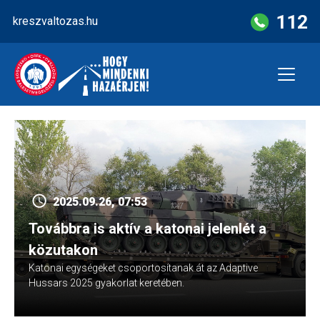
Skip
112
kreszvaltozas.hu
to
content
2025.09.26, 07:53
Továbbra is aktív a katonai jelenlét a
közutakon
Katonai egységeket csoportosítanak át az Adaptive
Hussars 2025 gyakorlat keretében.