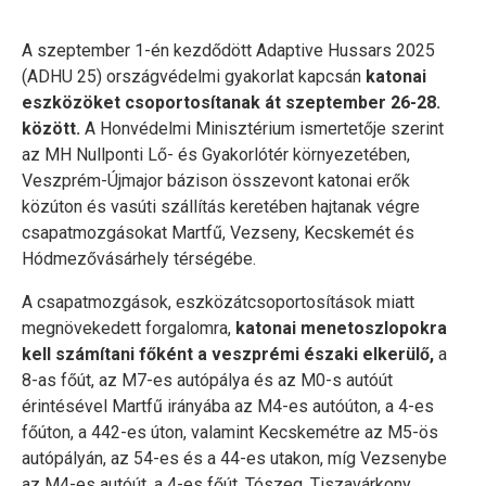
A szeptember 1-én kezdődött Adaptive Hussars 2025
(ADHU 25) országvédelmi gyakorlat kapcsán
katonai
eszközöket csoportosítanak át szeptember 26-28.
között.
A Honvédelmi Minisztérium ismertetője szerint
az MH Nullponti Lő- és Gyakorlótér környezetében,
Veszprém-Újmajor bázison összevont katonai erők
közúton és vasúti szállítás keretében hajtanak végre
csapatmozgásokat Martfű, Vezseny, Kecskemét és
Hódmezővásárhely térségébe.
A csapatmozgások, eszközátcsoportosítások miatt
megnövekedett forgalomra,
katonai menetoszlopokra
kell számítani főként a veszprémi északi elkerülő,
a
8-as főút, az M7-es autópálya és az M0-s autóút
érintésével Martfű irányába az M4-es autóúton, a 4-es
főúton, a 442-es úton, valamint Kecskemétre az M5-ös
autópályán, az 54-es és a 44-es utakon, míg Vezsenybe
az M4-es autóút, a 4-es főút, Tószeg, Tiszavárkony,