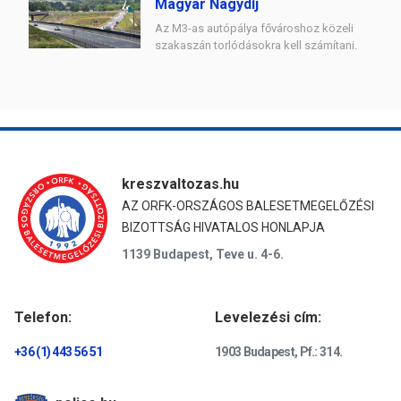
Magyar Nagydíj
Az M3-as autópálya fővároshoz közeli
szakaszán torlódásokra kell számítani.
kreszvaltozas.hu
AZ ORFK-ORSZÁGOS BALESETMEGELŐZÉSI
BIZOTTSÁG HIVATALOS HONLAPJA
1139 Budapest, Teve u. 4-6.
Telefon:
Levelezési cím:
+36 (1) 443 56 51
1903 Budapest, Pf.: 314.