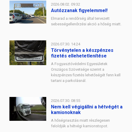
2026.08.02. 09:32
Autózzanak figyelemmel!
Elmarad a rendőrség által tervezett
sebességellenőrzési akció a hőség miatt.
2026.07.30. 14:24
Törvénytelen a készpénzes
fizetés ellehetetlenítése
A Fogyasztóvédelmi Egyesületek
Országos Szövetsége szerint a
készpénzes fizetés lehetőségét fenn kell
tartani a parkolásnál.
2026.07.30. 08:55
Nem kell végigállni a hétvégét a
kamionoknak
A hőségriasztás miatt részlegesen
feloldják a hétvégi kamionstopot.