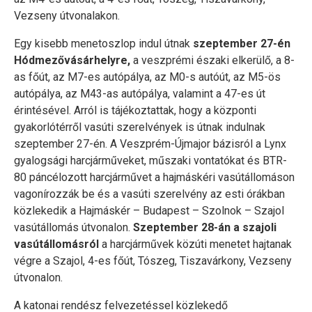
Vezseny útvonalakon.
Egy kisebb menetoszlop indul útnak
szeptember 27-én
Hódmezővásárhelyre,
a veszprémi északi elkerülő, a 8-
as főút, az M7-es autópálya, az M0-s autóút, az M5-ös
autópálya, az M43-as autópálya, valamint a 47-es út
érintésével. Arról is tájékoztattak, hogy a központi
gyakorlótérről vasúti szerelvények is útnak indulnak
szeptember 27-én. A Veszprém-Újmajor bázisról a Lynx
gyalogsági harcjárműveket, műszaki vontatókat és BTR-
80 páncélozott harcjárművet a hajmáskéri vasútállomáson
vagonírozzák be és a vasúti szerelvény az esti órákban
közlekedik a Hajmáskér – Budapest – Szolnok – Szajol
vasútállomás útvonalon.
Szeptember 28-án a szajoli
vasútállomásról
a harcjárművek közúti menetet hajtanak
végre a Szajol, 4-es főút, Tószeg, Tiszavárkony, Vezseny
útvonalon.
A katonai rendész felvezetéssel közlekedő