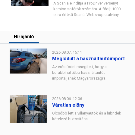
A Scania elindítja a ProDriver versenyt
kamion sofőrök számára. A fődíj: 1000
euró értékű Scania Webshop utalvány.
Hírajánló
2026.08.07. 15:11
Meglódult a használtautóimport
Az erős forint rásegített, hogy a
korábbinál több használtautót
importáljanak Magyarországra.
2026.08.06. 12:06
Váratlan előny
Olcsóbb lett a villanyautók és a hibridek
kötelező biztosítása.