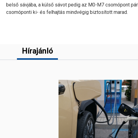
belső sávjába, a külső sávot pedig az M0-M7 csomópont pár
csomóponti ki- és felhajtás mindvégig biztosított marad.
Hírajánló