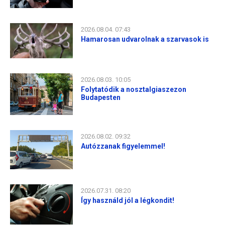
2026.08.04. 07:43
Hamarosan udvarolnak a szarvasok is
2026.08.03. 10:05
Folytatódik a nosztalgiaszezon
Budapesten
2026.08.02. 09:32
Autózzanak figyelemmel!
2026.07.31. 08:20
Így használd jól a légkondit!