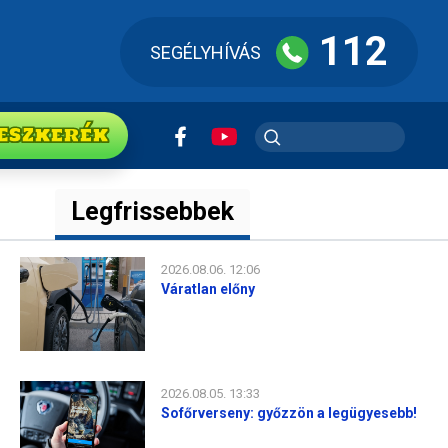
112
SEGÉLYHÍVÁS
ESZkerék
Legfrissebbek
2026.08.06. 12:06
Váratlan előny
2026.08.05. 13:33
Sofőrverseny: győzzön a legügyesebb!