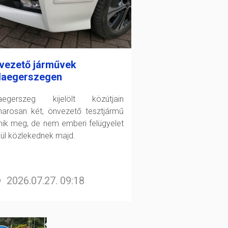
vezető járművek
laegerszegen
aegerszeg kijelölt közútjain
arosan két, önvezető tesztjármű
enik meg, de nem emberi felügyelet
kül közlekednek majd.
2026.07.27. 09:18