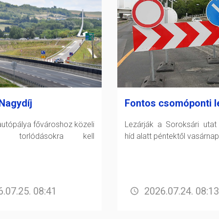
Nagydíj
Fontos csomóponti l
utópálya fővároshoz közeli
Lezárják a Soroksári utat
án torlódásokra kell
híd alatt péntektől vasárnap
.07.25. 08:41
2026.07.24. 08:13