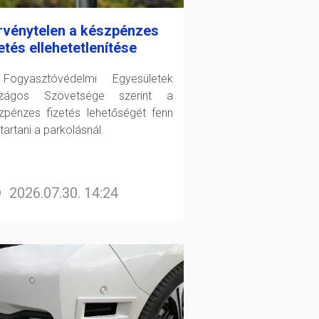
rvénytelen a készpénzes
etés ellehetetlenítése
ogyasztóvédelmi Egyesületek
szágos Szövetsége szerint a
zpénzes fizetés lehetőségét fenn
 tartani a parkolásnál.
2026.07.30. 14:24