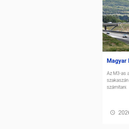
Magyar 
Az M3-as a
szakasz
számítani.
2026