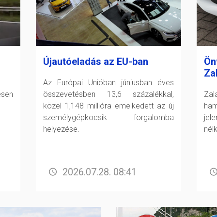
Újautóeladás az EU-ban
Ön
Za
Az Európai Unióban júniusban éves
esen
összevetésben 13,6 százalékkal,
Zal
közel 1,148 millióra emelkedett az új
ham
személygépkocsik forgalomba
jel
helyezése.
nél
2026.07.28. 08:41