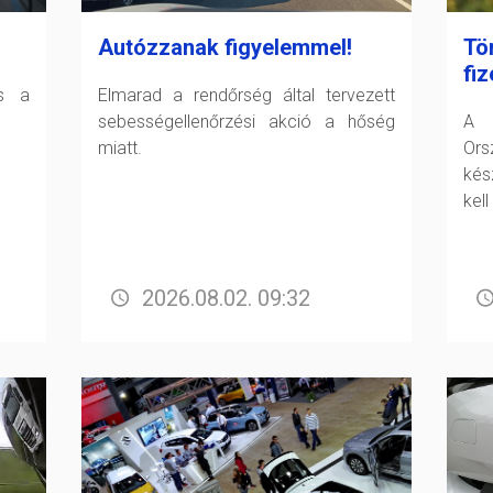
Autózzanak figyelemmel!
Tö
fiz
és a
Elmarad a rendőrség által tervezett
sebességellenőrzési akció a hőség
A F
miatt.
Or
kés
kell
2026.08.02. 09:32