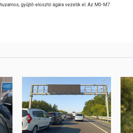
huzamos, gyűjtő-elosztó ágára vezetik el. Az M0-M7