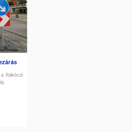
ezárás
 a Rákóczi
ig.