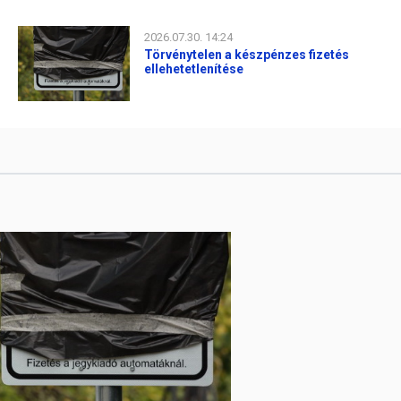
2026.07.30. 14:24
Törvénytelen a készpénzes fizetés
ellehetetlenítése