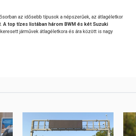
sősorban az idősebb típusok a népszerűek, az átlagéletkor
t.
A top tízes listában három BWM és két Suzuki
keresett járművek átlagéletkora és ára között is nagy