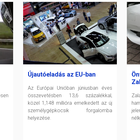
Újautóeladás az EU-ban
Ön
Za
Az Európai Unióban júniusban éves
esen
összevetésben 13,6 százalékkal,
Zal
közel 1,148 millióra emelkedett az új
ham
személygépkocsik forgalomba
jel
helyezése.
nél