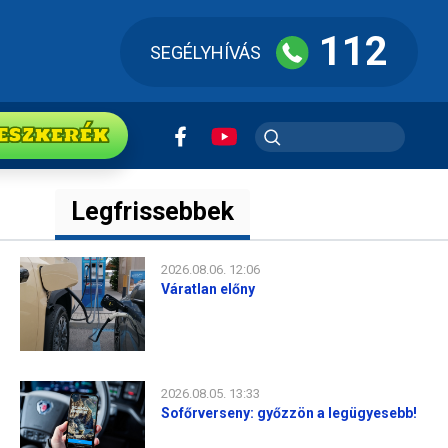
112
SEGÉLYHÍVÁS
ESZkerék
Legfrissebbek
2026.08.06. 12:06
Váratlan előny
2026.08.05. 13:33
Sofőrverseny: győzzön a legügyesebb!