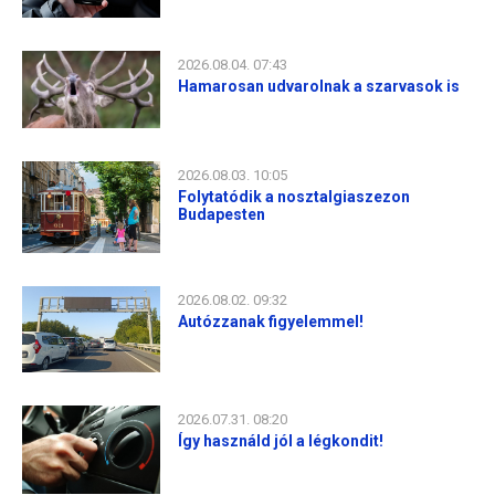
2026.08.04. 07:43
Hamarosan udvarolnak a szarvasok is
2026.08.03. 10:05
Folytatódik a nosztalgiaszezon
Budapesten
2026.08.02. 09:32
Autózzanak figyelemmel!
2026.07.31. 08:20
Így használd jól a légkondit!