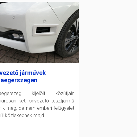
vezető járművek
laegerszegen
aegerszeg kijelölt közútjain
arosan két, önvezető tesztjármű
enik meg, de nem emberi felügyelet
kül közlekednek majd.