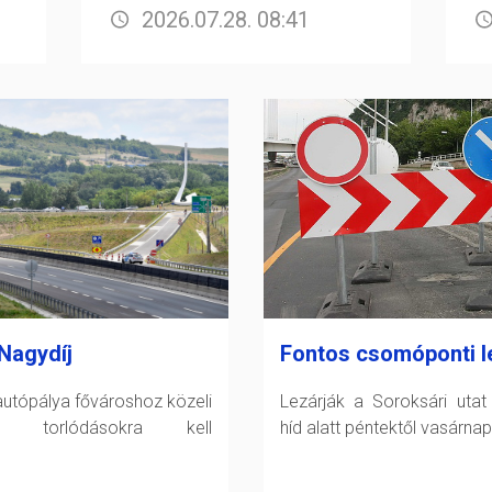
2026.07.28. 08:41
Nagydíj
Fontos csomóponti l
utópálya fővároshoz közeli
Lezárják a Soroksári utat
án torlódásokra kell
híd alatt péntektől vasárnap