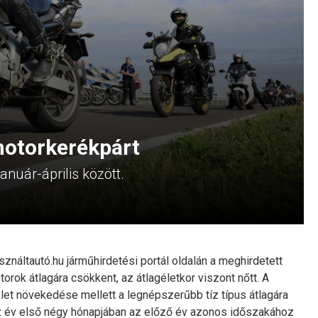
motorkerékpárt
anuár-április között.
ználtautó.hu járműhirdetési portál oldalán a meghirdetett
orok átlagára csökkent, az átlagéletkor viszont nőtt. A
let növekedése mellett a legnépszerűbb tíz típus átlagára
az év első négy hónapjában az előző év azonos időszakához