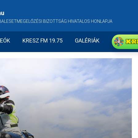
hu
BALESETMEGELŐZÉSI BIZOTTSÁG HIVATALOS HONLAPJA
KR
DEÓK
KRESZ FM 19.75
GALÉRIÁK