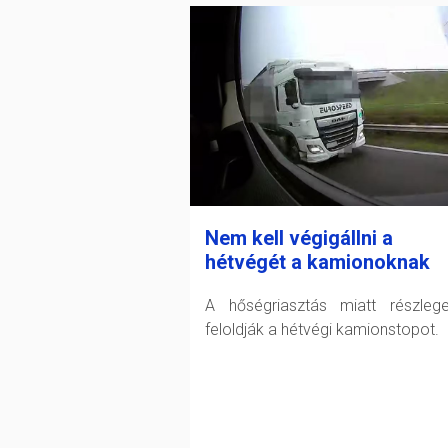
Nem kell végigállni a
hétvégét a kamionoknak
A hőségriasztás miatt részleg
feloldják a hétvégi kamionstopot.