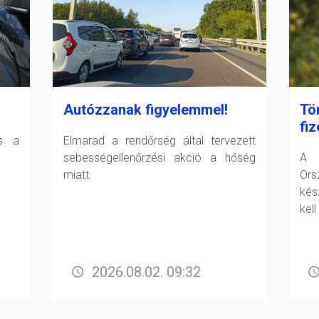
Autózzanak figyelemmel!
Tö
fiz
és a
Elmarad a rendőrség által tervezett
sebességellenőrzési akció a hőség
A F
miatt.
Or
kés
kell
2026.08.02. 09:32