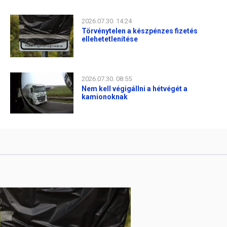
2026.07.30. 14:24
Törvénytelen a készpénzes fizetés
ellehetetlenítése
2026.07.30. 08:55
Nem kell végigállni a hétvégét a
kamionoknak