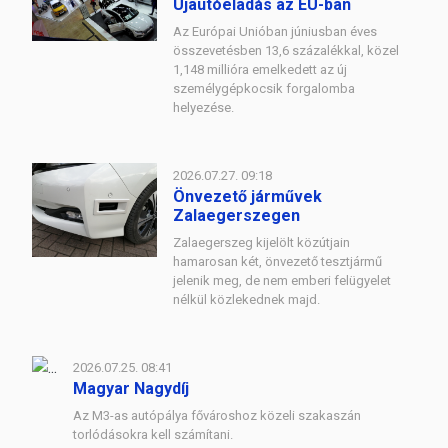
Újautóeladás az EU-ban
Az Európai Unióban júniusban éves
összevetésben 13,6 százalékkal, közel
1,148 millióra emelkedett az új
személygépkocsik forgalomba
helyezése.
2026.07.27. 09:18
Önvezető járművek
Zalaegerszegen
Zalaegerszeg kijelölt közútjain
hamarosan két, önvezető tesztjármű
jelenik meg, de nem emberi felügyelet
nélkül közlekednek majd.
2026.07.25. 08:41
Magyar Nagydíj
Az M3-as autópálya fővároshoz közeli szakaszán
torlódásokra kell számítani.