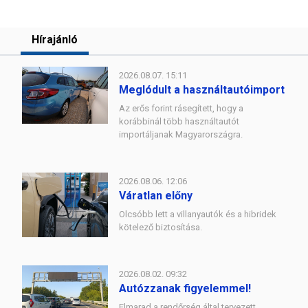
Hírajánló
2026.08.07. 15:11
Meglódult a használtautóimport
Az erős forint rásegített, hogy a
korábbinál több használtautót
importáljanak Magyarországra.
2026.08.06. 12:06
Váratlan előny
Olcsóbb lett a villanyautók és a hibridek
kötelező biztosítása.
2026.08.02. 09:32
Autózzanak figyelemmel!
Elmarad a rendőrség által tervezett