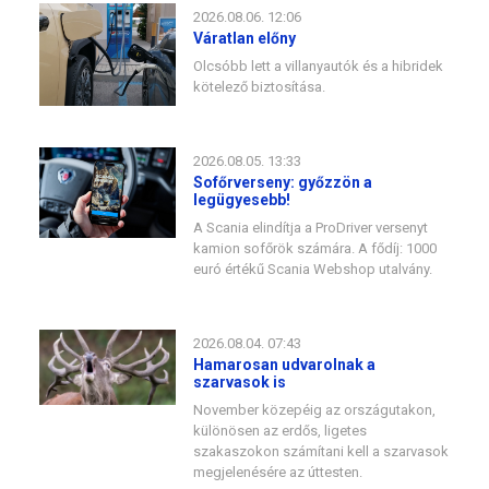
2026.08.06. 12:06
Váratlan előny
Olcsóbb lett a villanyautók és a hibridek
kötelező biztosítása.
2026.08.05. 13:33
Sofőrverseny: győzzön a
legügyesebb!
A Scania elindítja a ProDriver versenyt
kamion sofőrök számára. A fődíj: 1000
euró értékű Scania Webshop utalvány.
2026.08.04. 07:43
Hamarosan udvarolnak a
szarvasok is
November közepéig az országutakon,
különösen az erdős, ligetes
szakaszokon számítani kell a szarvasok
megjelenésére az úttesten.