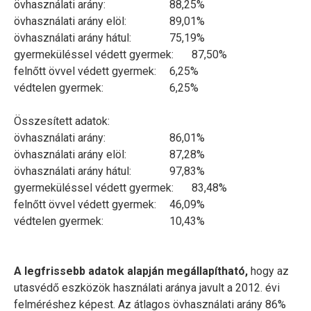
övhasználati arány:
88,25%
övhasználati arány elöl:
89,01%
övhasználati arány hátul:
75,19%
gyermeküléssel védett gyermek:
87,50%
felnőtt övvel védett gyermek:
6,25%
védtelen gyermek:
6,25%
Összesített adatok:
övhasználati arány:
86,01%
övhasználati arány elöl:
87,28%
övhasználati arány hátul:
97,83%
gyermeküléssel védett gyermek:
83,48%
felnőtt övvel védett gyermek:
46,09%
védtelen gyermek:
10,43%
A legfrissebb adatok alapján megállapítható,
hogy az
utasvédő eszközök használati aránya javult a 2012. évi
felméréshez képest. Az átlagos övhasználati arány 86%