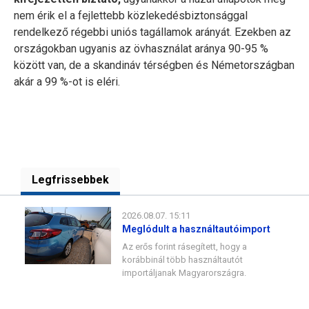
nem érik el a fejlettebb közlekedésbiztonsággal
rendelkező régebbi uniós tagállamok arányát. Ezekben az
országokban ugyanis az övhasználat aránya 90-95 %
között van, de a skandináv térségben és Németországban
akár a 99 %-ot is eléri.
Legfrissebbek
2026.08.07. 15:11
Meglódult a használtautóimport
Az erős forint rásegített, hogy a
korábbinál több használtautót
importáljanak Magyarországra.