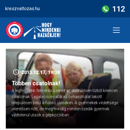
Skip
112
kreszvaltozas.hu
to
content
2013.12.17, 19:38
Többen csatolnak!
A legfrissebb felmérés szerint az első ülésen tízből kilencen
csatolnak: Legalacsonyabb az övhasználat lakott
településen belül a hátsó üléseken. A gyermekek védettsége
jelentősen nőtt, de még mindig minden tizedik gyermek
védtelenül utazik a gépkocsiban.