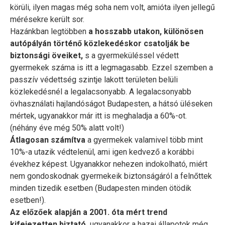
körüli, ilyen magas még soha nem volt, amióta ilyen jellegű
mérésekre került sor.
Hazánkban legtöbben
a hosszabb utakon, különösen
autópályán történő közlekedéskor csatolják be
biztonsági öveiket,
s a gyermeküléssel védett
gyermekek száma is itt a legmagasabb. Ezzel szemben a
passzív védettség szintje lakott területen belüli
közlekedésnél a legalacsonyabb. A legalacsonyabb
övhasználati hajlandóságot Budapesten, a hátsó üléseken
mértek, ugyanakkor már itt is meghaladja a 60%-ot.
(néhány éve még 50% alatt volt!)
Átlagosan számítva
a gyermekek valamivel több mint
10%-a utazik védtelenül, ami igen kedvező a korábbi
évekhez képest. Ugyanakkor nehezen indokolható, miért
nem gondoskodnak gyermekeik biztonságáról a felnőttek
minden tizedik esetben (Budapesten minden ötödik
esetben!).
Az előzőek alapján a 2001. óta mért trend
kifejezetten biztató,
ugyanakkor a hazai állapotok még