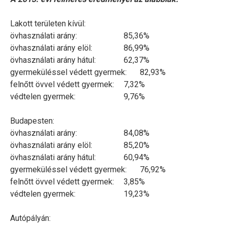
Lakott területen kívül:
övhasználati arány:
85,36%
övhasználati arány elöl:
86,99%
övhasználati arány hátul:
62,37%
gyermeküléssel védett gyermek:
82,93%
felnőtt övvel védett gyermek:
7,32%
védtelen gyermek:
9,76%
Budapesten:
övhasználati arány:
84,08%
övhasználati arány elöl:
85,20%
övhasználati arány hátul:
60,94%
gyermeküléssel védett gyermek:
76,92%
felnőtt övvel védett gyermek:
3,85%
védtelen gyermek:
19,23%
Autópályán: