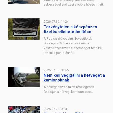
sebességellenőrzési akció a hőség miatt.
2026.07.30. 14:24
Törvénytelen a készpénzes
fizetés ellehetetlenítése
A Fogyasztóvédelmi Egyesületek
Országos Szövetsége szerint a
készpénzes fizetés lehetőségét fenn kell
tartani a parkolásnál.
2026.07.30. 08:55
Nem kell végigállni a hétvégét a
kamionoknak
A hőségriasztás miatt részlegesen
feloldják a hétvégi kamionstopot.
2026.07.28. 08:41