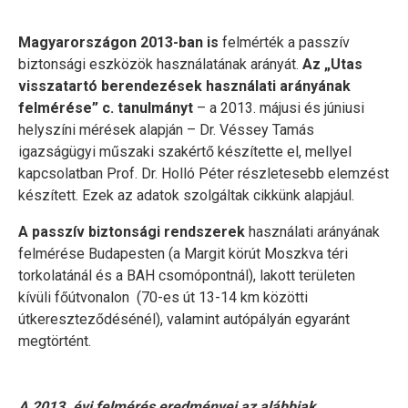
Magyarországon 2013-ban is
felmérték a passzív
biztonsági eszközök használatának arányát.
Az „Utas
visszatartó berendezések használati arányának
felmérése” c. tanulmányt
– a 2013. májusi és júniusi
helyszíni mérések alapján – Dr. Véssey Tamás
igazságügyi műszaki szakértő készítette el, mellyel
kapcsolatban Prof. Dr. Holló Péter részletesebb elemzést
készített. Ezek az adatok szolgáltak cikkünk alapjául.
A passzív biztonsági rendszerek
használati arányának
felmérése Budapesten (a Margit körút Moszkva téri
torkolatánál és a BAH csomópontnál), lakott területen
kívüli főútvonalon (70-es út 13-14 km közötti
útkereszteződésénél), valamint autópályán egyaránt
megtörtént.
A 2013. évi felmérés eredményei az alábbiak.