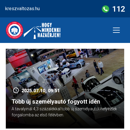
Skip
112
kreszvaltozas.hu
to
content
2025.07.10, 09:51
Több új személyautó fogyott idén
A tavalyinál 4,3 százalékkal több új személyautót helyeztek
forgalomba az első félévben.