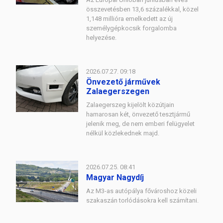
összevetésben 13,6 százalékkal, közel
1,148 millióra emelkedett az új
személygépkocsik forgalomba
helyezése.
2026.07.27. 09:18
Önvezető járművek
Zalaegerszegen
Zalaegerszeg kijelölt közútjain
hamarosan két, önvezető tesztjármű
jelenik meg, de nem emberi felügyelet
nélkül közlekednek majd.
2026.07.25. 08:41
Magyar Nagydíj
Az M3-as autópálya fővároshoz közeli
szakaszán torlódásokra kell számítani.