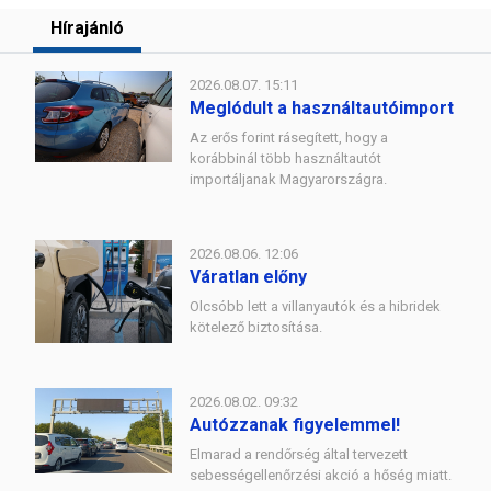
Hírajánló
2026.08.07. 15:11
Meglódult a használtautóimport
Az erős forint rásegített, hogy a
korábbinál több használtautót
importáljanak Magyarországra.
2026.08.06. 12:06
Váratlan előny
Olcsóbb lett a villanyautók és a hibridek
kötelező biztosítása.
2026.08.02. 09:32
Autózzanak figyelemmel!
Elmarad a rendőrség által tervezett
sebességellenőrzési akció a hőség miatt.