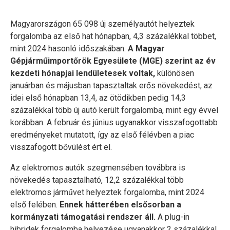
Magyarországon 65 098 új személyautót helyeztek
forgalomba az első hat hónapban, 4,3 százalékkal többet,
mint 2024 hasonló időszakában.
A Magyar
Gépjárműimportőrök Egyesülete (MGE) szerint az év
kezdeti hónapjai lendületesek voltak,
különösen
januárban és májusban tapasztaltak erős növekedést, az
idei első hónapban 13,4, az ötödikben pedig 14,3
százalékkal több új autó került forgalomba, mint egy évvel
korábban. A február és június ugyanakkor visszafogottabb
eredményeket mutatott, így az első félévben a piac
visszafogott bővülést ért el.
Az elektromos autók szegmensében továbbra is
növekedés tapasztalható, 12,2 százalékkal több
elektromos járművet helyeztek forgalomba, mint 2024
első felében.
Ennek hátterében elsősorban a
kormányzati támogatási rendszer áll.
A plug-in
hibridek forgalomba helyezése ugyanakkor 2 százalékkal