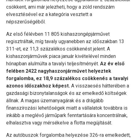
csökkent, ami már jelezheti, hogy a zöld rendszám
elvesztésével ez a kategória vesztett a
népszerűségéből.
Az első félévben 11 805 kishaszongépjárművet
regisztráltak, míg tavaly ugyanebben az időszakban 13
311-et, ez 11,3 százalékos csökkenést jelent. A
kishaszonjárművek piaca január kivételével minden
hónapban alulmúlta a tavalyi teljesítményét.
Az év első
felében 2422 nagyhaszonjárművet helyeztek
forgalomba, ez 18,9 százalékos csökkenés a tavalyi
azonos időszakhoz képest.
A visszaesés hátterében a
gazdasági bizonytalanságok és az emelkedő költségek
állnak. A magas üzemanyagárak és a drágább
finanszírozási lehetőségek miatt a vállalatok továbbra is
inkább a meglévő járműpark fenntartására koncentrálnak,
elhalasztva vagy mérsékelve a flotta megújítását.
Az autóbuszok forgalomba helyezése 326-ra emelkedett,