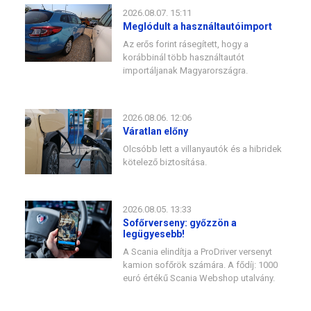
2026.08.07. 15:11
Meglódult a használtautóimport
Az erős forint rásegített, hogy a
korábbinál több használtautót
importáljanak Magyarországra.
2026.08.06. 12:06
Váratlan előny
Olcsóbb lett a villanyautók és a hibridek
kötelező biztosítása.
2026.08.05. 13:33
Sofőrverseny: győzzön a
legügyesebb!
A Scania elindítja a ProDriver versenyt
kamion sofőrök számára. A fődíj: 1000
euró értékű Scania Webshop utalvány.