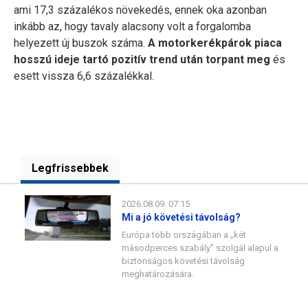
ami 17,3 százalékos növekedés, ennek oka azonban
inkább az, hogy tavaly alacsony volt a forgalomba
helyezett új buszok száma.
A motorkerékpárok piaca
hosszú ideje tartó pozitív trend után torpant meg
és
esett vissza 6,6 százalékkal.
Legfrissebbek
2026.08.09. 07:15
Mi a jó követési távolság?
Európa több országában a „két
másodperces szabály” szolgál alapul a
biztonságos követési távolság
meghatározására.