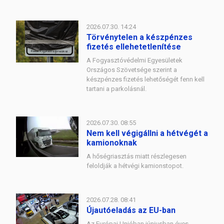
2026.07.30. 14:24
Törvénytelen a készpénzes
fizetés ellehetetlenítése
A Fogyasztóvédelmi Egyesületek
Országos Szövetsége szerint a
készpénzes fizetés lehetőségét fenn kell
tartani a parkolásnál.
2026.07.30. 08:55
Nem kell végigállni a hétvégét a
kamionoknak
A hőségriasztás miatt részlegesen
feloldják a hétvégi kamionstopot.
2026.07.28. 08:41
Újautóeladás az EU-ban
Az Európai Unióban júniusban éves