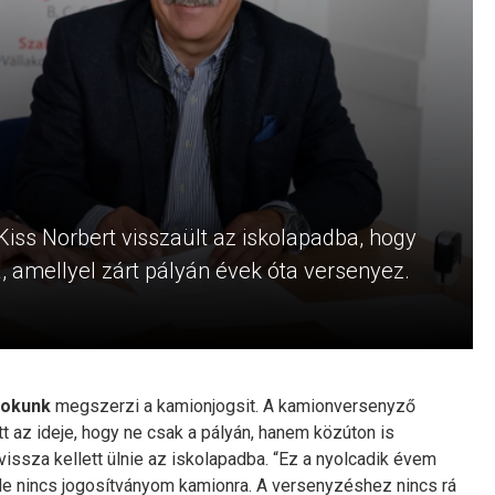
ss Norbert visszaült az iskolapadba, hogy
, amellyel zárt pályán évek óta versenyez.
nokunk
megszerzi a kamionjogsit. A kamionversenyző
t az ideje, hogy ne csak a pályán, hanem közúton is
vissza kellett ülnie az iskolapadba. “Ez a nyolcadik évem
e nincs jogosítványom kamionra. A versenyzéshez nincs rá