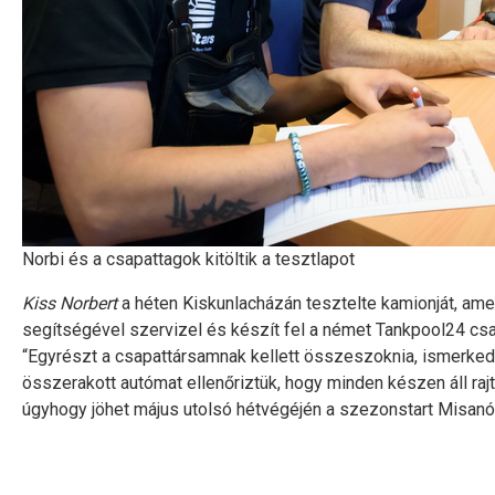
Norbi és a csapattagok kitöltik a tesztlapot
Kiss Norbert
a héten Kiskunlacházán tesztelte kamionját, am
segítségével szervizel és készít fel a német Tankpool24 csapa
“Egyrészt a csapattársamnak kellett összeszoknia, ismerkedn
összerakott autómat ellenőriztük, hogy minden készen áll raj
úgyhogy jöhet május utolsó hétvégéjén a szezonstart Misanó