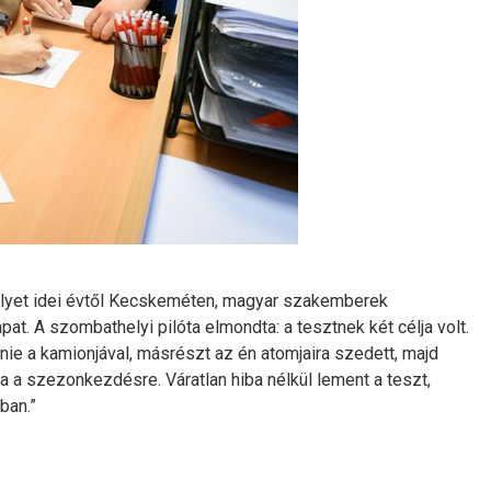
elyet idei évtől Kecskeméten, magyar szakemberek
t. A szombathelyi pilóta elmondta: a tesztnek két célja volt.
ie a kamionjával, másrészt az én atomjaira szedett, majd
ta a szezonkezdésre. Váratlan hiba nélkül lement a teszt,
ban.”