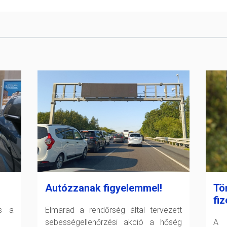
Autózzanak figyelemmel!
Tö
fiz
és a
Elmarad a rendőrség által tervezett
sebességellenőrzési akció a hőség
A F