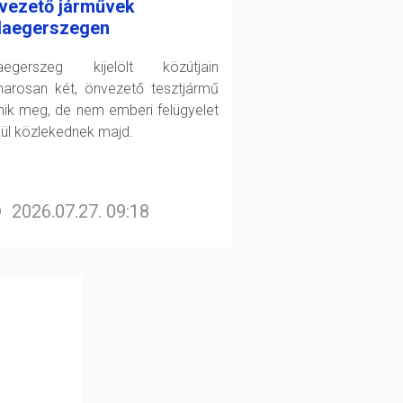
vezető járművek
laegerszegen
aegerszeg kijelölt közútjain
arosan két, önvezető tesztjármű
enik meg, de nem emberi felügyelet
kül közlekednek majd.
2026.07.27. 09:18