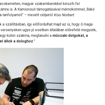
Kecskeméten, magyar szakemberekkel készíti fel
kámra is. A Kamionsuli támogatásával mérnökömmel, Bakó
 tanfolyamot” – mesélt céljairól
Kiss Norbert
.
 a szállításban, így előfordulhat majd az is, hogy ő maga
 a versenyeken ugye jó esetben általában előrefelé megyünk,
 egy külön szakma, megtanulni a
műszaki dolgokat, a
el állok a dologhoz
.”