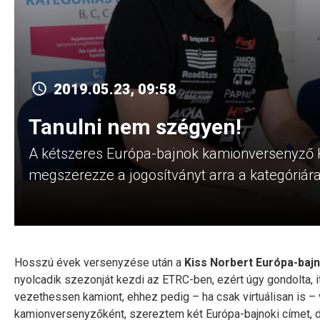
2019.05.23, 09:58
Tanulni nem szégyen!
A kétszeres Európa-bajnok kamionversenyző Ki
megszerezze a jogosítványt arra a kategóriára
Hosszú évek versenyzése után a
Kiss Norbert Európa-baj
nyolcadik szezonját kezdi az ETRC-ben, ezért úgy gondolta, it
vezethessen kamiont, ehhez pedig – ha csak virtuálisan is – 
kamionversenyzőként, szereztem két Európa-bajnoki címet, d