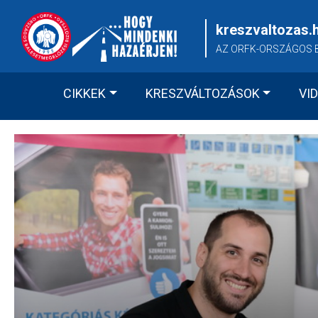
Skip
to
kreszvaltozas.
content
AZ ORFK-ORSZÁGOS 
CIKKEK
KRESZVÁLTOZÁSOK
VI