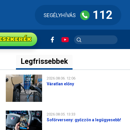
112
SEGÉLYHÍVÁS
ESZkerék
Legfrissebbek
2026.08.06. 12:06
Váratlan előny
2026.08.05. 13:33
Sofőrverseny: győzzön a legügyesebb!