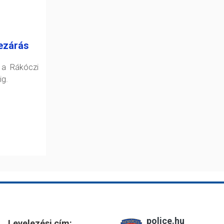
ezárás
 a Rákóczi
ig.
police.hu
Levelezési cím: