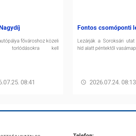
Nagydíj
Fontos csomóponti l
utópálya fővároshoz közeli
Lezárják a Soroksári utat
án torlódásokra kell
híd alatt péntektől vasárnap
.07.25. 08:41
2026.07.24. 08:13
Telefon: