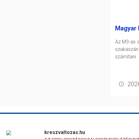
Magyar 
Az M3-as a
szakasz
számítani.
2026
kreszvaltozas.hu