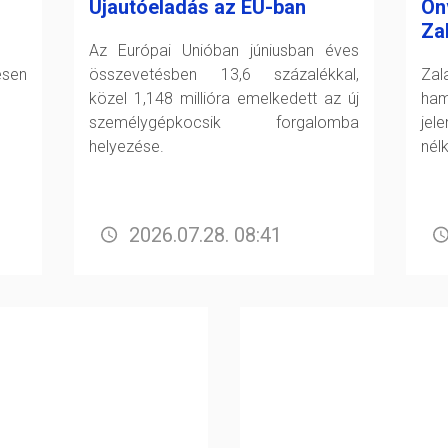
Újautóeladás az EU-ban
Ön
Za
Az Európai Unióban júniusban éves
esen
összevetésben 13,6 százalékkal,
Zal
közel 1,148 millióra emelkedett az új
ham
személygépkocsik forgalomba
jel
helyezése.
nél
2026.07.28. 08:41