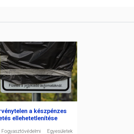
rvénytelen a készpénzes
etés ellehetetlenítése
ogyasztóvédelmi Egyesületek