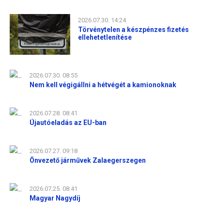
2026.07.30. 14:24
Törvénytelen a készpénzes fizetés
ellehetetlenítése
2026.07.30. 08:55
Nem kell végigállni a hétvégét a kamionoknak
2026.07.28. 08:41
Újautóeladás az EU-ban
2026.07.27. 09:18
Önvezető járművek Zalaegerszegen
2026.07.25. 08:41
Magyar Nagydíj