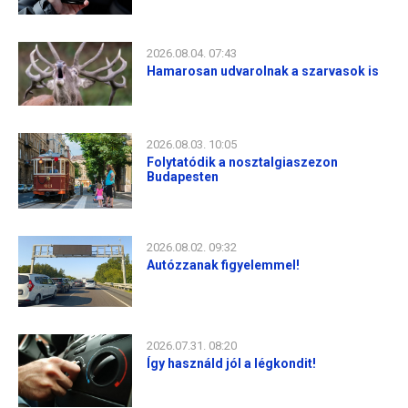
2026.08.04. 07:43
Hamarosan udvarolnak a szarvasok is
2026.08.03. 10:05
Folytatódik a nosztalgiaszezon
Budapesten
2026.08.02. 09:32
Autózzanak figyelemmel!
2026.07.31. 08:20
Így használd jól a légkondit!