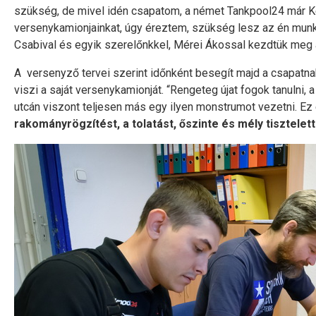
szükség, de mivel idén csapatom, a német Tankpool24 már 
versenykamionjainkat, úgy éreztem, szükség lesz az én mun
Csabival és egyik szerelőnkkel, Mérei Ákossal kezdtük meg a
A versenyző tervei szerint időnként besegít majd a csapatnak
viszi a saját versenykamionját. “Rengeteg újat fogok tanulni,
utcán viszont teljesen más egy ilyen monstrumot vezetni. Ez
rakományrögzítést, a tolatást, őszinte és mély tisztelett