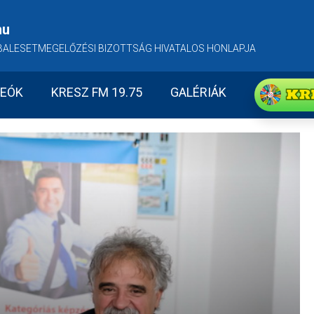
hu
BALESETMEGELŐZÉSI BIZOTTSÁG HIVATALOS HONLAPJA
KR
DEÓK
KRESZ FM 19.75
GALÉRIÁK