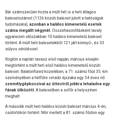
Bár számszerűen hozta a múlt hét is a heti átlagos
balesetszámot (1126 közúti baleset jutott a hatóságok
tudomására),
azonban a halálos kimenetelű esetek
száma megállt négynél.
Összehasonlításként tavaly
ugyanezen időszakban 10 halálos kimenetelű baleset
történt. A múlt heti balesetekből 121 járt könnyű-, és 53
súlyos sérüléssel.
Rögtön a naptári tavasz első napján, március elsején
megtörtént a múlt heti első halálos kimenetelű közúti
baleset. Balatonfüred közelében, a 71. számú főút 35. km
szelvényében a hétfőre virradó éjszaka egy 34 éves nő
személygépkocsival az úttestről jobbra lehaladva egy
fának ütközött
. A balesetben a sofőr a helyszínen
meghalt.
A második múlt heti halálos közúti baleset március 4-én,
csütörtökön történt. Mór mellett a 81. számú főúton egy