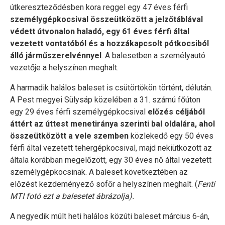
útkereszteződésben kora reggel egy 47 éves férfi
személygépkocsival összeütközött a jelzőtáblával
védett útvonalon haladó, egy 61 éves férfi által
vezetett vontatóból és a hozzákapcsolt pótkocsiból
álló járműszerelvénnyel
. A balesetben a személyautó
vezetője a helyszínen meghalt.
A harmadik halálos baleset is csütörtökön történt, délután.
A Pest megyei Sülysáp közelében a 31. számú főúton
egy 29 éves férfi személygépkocsival
előzés céljából
áttért az úttest menetiránya szerinti bal oldalára, ahol
összeütközött a vele szemben
közlekedő egy 50 éves
férfi által vezetett tehergépkocsival, majd nekiütközött az
általa korábban megelőzött, egy 30 éves nő által vezetett
személygépkocsinak. A baleset következtében az
előzést kezdeményező sofőr a helyszínen meghalt. (
Fenti
MTI fotó ezt a balesetet ábrázolja).
A negyedik múlt heti halálos közúti baleset március 6-án,