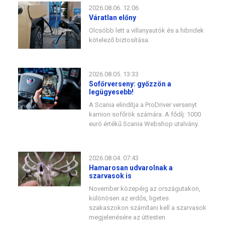
2026.08.06. 12:06
Váratlan előny
Olcsóbb lett a villanyautók és a hibridek
kötelező biztosítása.
2026.08.05. 13:33
Sofőrverseny: győzzön a
legügyesebb!
A Scania elindítja a ProDriver versenyt
kamion sofőrök számára. A fődíj: 1000
euró értékű Scania Webshop utalvány.
2026.08.04. 07:43
Hamarosan udvarolnak a
szarvasok is
November közepéig az országutakon,
különösen az erdős, ligetes
szakaszokon számítani kell a szarvasok
megjelenésére az úttesten.