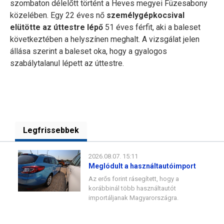
szombaton délelőtt történt a Heves megyei Füzesabony
közelében. Egy 22 éves nő
személygépkocsival
elütötte az úttestre lépő
51 éves férfit, aki a baleset
következtében a helyszínen meghalt. A vizsgálat jelen
állása szerint a baleset oka, hogy a gyalogos
szabálytalanul lépett az úttestre.
Legfrissebbek
2026.08.07. 15:11
Meglódult a használtautóimport
Az erős forint rásegített, hogy a
korábbinál több használtautót
importáljanak Magyarországra.