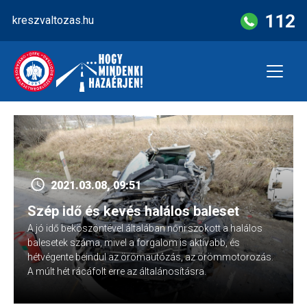
Skip
112
kreszvaltozas.hu
to
content
2021.03.08, 09:51
Szép idő és kevés halálos baleset
A jó idő beköszöntével általában nőni szokott a halálos
balesetek száma, mivel a forgalom is aktívabb, és
hétvégente beindul az örömautózás, az örömmotorozás.
A múlt hét rácáfolt erre az általánosításra.