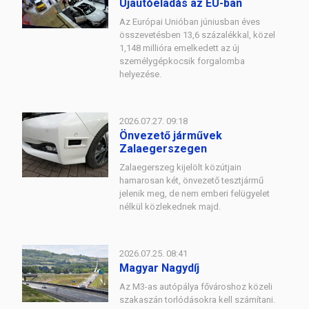
Újautóeladás az EU-ban
Az Európai Unióban júniusban éves
összevetésben 13,6 százalékkal, közel
1,148 millióra emelkedett az új
személygépkocsik forgalomba
helyezése.
2026.07.27. 09:18
Önvezető járművek
Zalaegerszegen
Zalaegerszeg kijelölt közútjain
hamarosan két, önvezető tesztjármű
jelenik meg, de nem emberi felügyelet
nélkül közlekednek majd.
2026.07.25. 08:41
Magyar Nagydíj
Az M3-as autópálya fővároshoz közeli
szakaszán torlódásokra kell számítani.