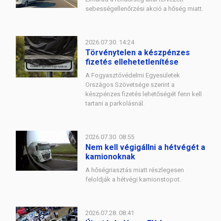
sebességellenőrzési akció a hőség miatt.
2026.07.30. 14:24
Törvénytelen a készpénzes
fizetés ellehetetlenítése
A Fogyasztóvédelmi Egyesületek
Országos Szövetsége szerint a
készpénzes fizetés lehetőségét fenn kell
tartani a parkolásnál.
2026.07.30. 08:55
Nem kell végigállni a hétvégét a
kamionoknak
A hőségriasztás miatt részlegesen
feloldják a hétvégi kamionstopot.
2026.07.28. 08:41