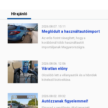
Hírajánló
2026.08.07. 15:11
Meglódult a használtautóimport
Az erős forint rásegített, hogy a
korábbinál több használtautót
importáljanak Magyarországra.
2026.08.06. 12:06
Váratlan előny
Olcsóbb lett a villanyautók és a hibridek
kötelező biztosítása.
2026.08.02. 09:32
Autózzanak figyelemmel!
Elmarad a rendőrség által tervezett