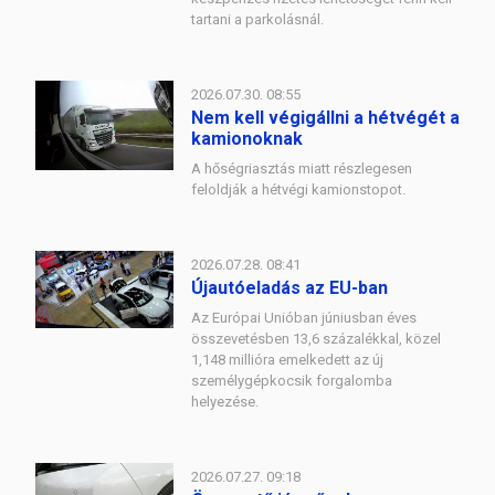
tartani a parkolásnál.
2026.07.30. 08:55
Nem kell végigállni a hétvégét a
kamionoknak
A hőségriasztás miatt részlegesen
feloldják a hétvégi kamionstopot.
2026.07.28. 08:41
Újautóeladás az EU-ban
Az Európai Unióban júniusban éves
összevetésben 13,6 százalékkal, közel
1,148 millióra emelkedett az új
személygépkocsik forgalomba
helyezése.
2026.07.27. 09:18