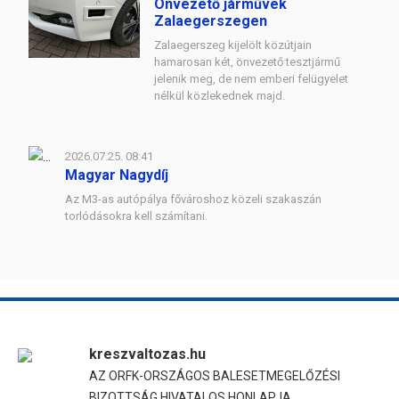
Önvezető járművek
Zalaegerszegen
Zalaegerszeg kijelölt közútjain
hamarosan két, önvezető tesztjármű
jelenik meg, de nem emberi felügyelet
nélkül közlekednek majd.
2026.07.25. 08:41
Magyar Nagydíj
Az M3-as autópálya fővároshoz közeli szakaszán
torlódásokra kell számítani.
kreszvaltozas.hu
AZ ORFK-ORSZÁGOS BALESETMEGELŐZÉSI
BIZOTTSÁG HIVATALOS HONLAPJA