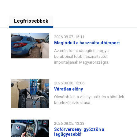
Legfrissebbek
2026.08.07. 15:11
Meglódult a használtautóimport
Az erős forint rásegített, hogy a
korábbinál több használtautót
importáljanak Magyarországra.
2026.08.06. 12:06
Váratlan előny
Olcsóbb lett a villanyautók és a hibridek
kötelező biztosítása.
2026.08.05. 13:33
Sofőrverseny: győzzön a
legügyesebb!