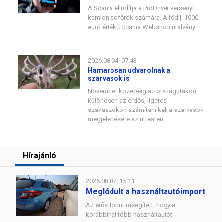
A Scania elindítja a ProDriver versenyt
kamion sofőrök számára. A fődíj: 1000
euró értékű Scania Webshop utalvány.
2026.08.04. 07:43
Hamarosan udvarolnak a
szarvasok is
November közepéig az országutakon,
különösen az erdős, ligetes
szakaszokon számítani kell a szarvasok
megjelenésére az úttesten.
Hírajánló
2026.08.07. 15:11
Meglódult a használtautóimport
Az erős forint rásegített, hogy a
korábbinál több használtautót