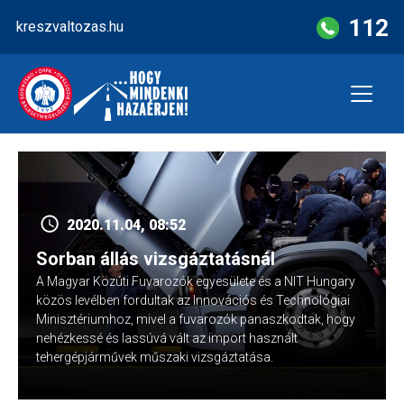
Skip
112
kreszvaltozas.hu
to
content
2020.11.04, 08:52
Sorban állás vizsgáztatásnál
A Magyar Közúti Fuvarozók egyesülete és a NIT Hungary
közös levélben fordultak az Innovációs és Technológiai
Minisztériumhoz, mivel a fuvarozók panaszkodtak, hogy
nehézkessé és lassúvá vált az import használt
tehergépjárművek műszaki vizsgáztatása.