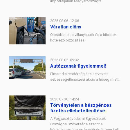
importáljanak Magyarországra.
2026.08.06. 12:06
Váratlan előny
Olcsóbb lett a villanyautók és a hibridek
kötelező biztosítása.
2026.08.02. 09:32
Autózzanak figyelemmel!
Elmarad a rendőrség által tervezett
sebességellenőrzési akció a hőség miatt.
2026.07.30. 14:24
Törvénytelen a készpénzes
fizetés ellehetetlenítése
A Fogyasztóvédelmi Egyesületek
Országos Szövetsége szerint a
készpénzes fizetés lehetőségét fenn kell