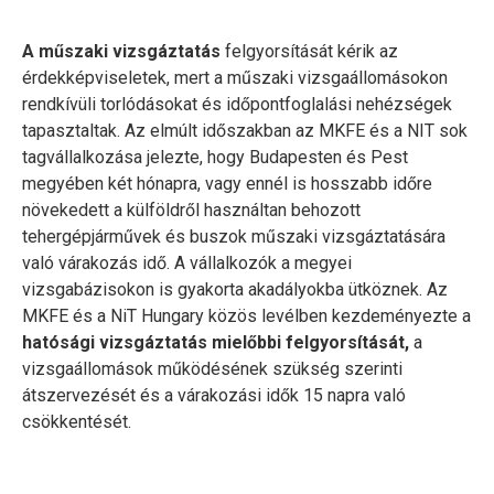
A műszaki vizsgáztatás
felgyorsítását kérik az
érdekképviseletek, mert a műszaki vizsgaállomásokon
rendkívüli torlódásokat és időpontfoglalási nehézségek
tapasztaltak. Az elmúlt időszakban az MKFE és a NIT sok
tagvállalkozása jelezte, hogy Budapesten és Pest
megyében két hónapra, vagy ennél is hosszabb időre
növekedett a külföldről használtan behozott
tehergépjárművek és buszok műszaki vizsgáztatására
való várakozás idő. A vállalkozók a megyei
vizsgabázisokon is gyakorta akadályokba ütköznek. Az
MKFE és a NiT Hungary közös levélben kezdeményezte a
hatósági vizsgáztatás mielőbbi felgyorsítását,
a
vizsgaállomások működésének szükség szerinti
átszervezését és a várakozási idők 15 napra való
csökkentését.