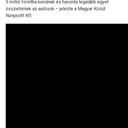
5 millió forintba kerülnek és havonta legalább egyet
összetörnek az autósok – jelezte a Magyar Közút
Nonprofit Kft.