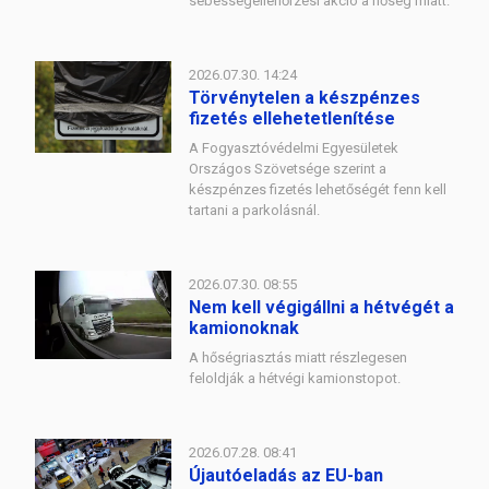
sebességellenőrzési akció a hőség miatt.
2026.07.30. 14:24
Törvénytelen a készpénzes
fizetés ellehetetlenítése
A Fogyasztóvédelmi Egyesületek
Országos Szövetsége szerint a
készpénzes fizetés lehetőségét fenn kell
tartani a parkolásnál.
2026.07.30. 08:55
Nem kell végigállni a hétvégét a
kamionoknak
A hőségriasztás miatt részlegesen
feloldják a hétvégi kamionstopot.
2026.07.28. 08:41
Újautóeladás az EU-ban