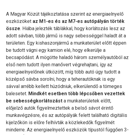
A Magyar Közút tájékoztatása szerint az energiaelnyelő
eszközöket
az M1-es és az M7-es autópályán törték
össze
. Hiába jelezték táblákkal, hogy korlátozás lesz az
adott sávban, több jármű is nagy sebességgel haladt át a
területen. Egy kishaszonjármű a munkaterület előtt éppen
be tudott vágni egy kamion elé, hogy elkerülje a
becsapódást. A mögötte haladó három személyautóból az
első nem tudott ilyen manővert végrehajtani, így az
energiaelnyelőnek ütközött, míg több autó úgy tudott a
középső sávba sorolni, hogy a teherautóknak is egy
sávval arrébb kellett húzódniuk, elkerülendő a tömeges
balesetet.
Mindkét esetben több lépcsőben vezettek
be sebességkorlátozást
a munkaterületek előtt,
előjelző autók figyelmeztettek a belső sávot érintő
munkavégzésre, és az autópályák felett található digitális
kijelzőkön is előre felhívták a közlekedők figyelmét
minderre. Az energiaelnyelő eszközök típustól függően 3-