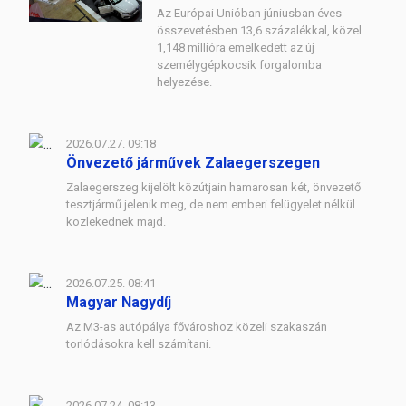
Az Európai Unióban júniusban éves
összevetésben 13,6 százalékkal, közel
1,148 millióra emelkedett az új
személygépkocsik forgalomba
helyezése.
2026.07.27. 09:18
Önvezető járművek Zalaegerszegen
Zalaegerszeg kijelölt közútjain hamarosan két, önvezető
tesztjármű jelenik meg, de nem emberi felügyelet nélkül
közlekednek majd.
2026.07.25. 08:41
Magyar Nagydíj
Az M3-as autópálya fővároshoz közeli szakaszán
torlódásokra kell számítani.
2026.07.24. 08:13