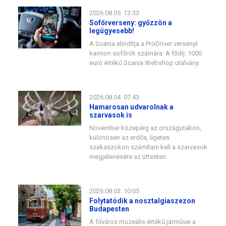
2026.08.05. 13:33
Sofőrverseny: győzzön a
legügyesebb!
A Scania elindítja a ProDriver versenyt
kamion sofőrök számára. A fődíj: 1000
euró értékű Scania Webshop utalvány.
2026.08.04. 07:43
Hamarosan udvarolnak a
szarvasok is
November közepéig az országutakon,
különösen az erdős, ligetes
szakaszokon számítani kell a szarvasok
megjelenésére az úttesten.
2026.08.03. 10:05
Folytatódik a nosztalgiaszezon
Budapesten
A főváros muzeális értékű járművei a