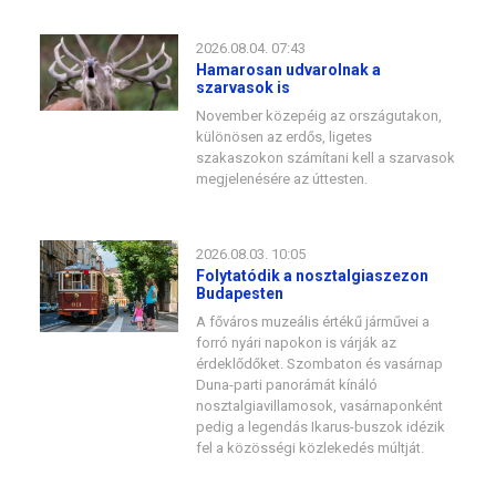
2026.08.04. 07:43
Hamarosan udvarolnak a
szarvasok is
November közepéig az országutakon,
különösen az erdős, ligetes
szakaszokon számítani kell a szarvasok
megjelenésére az úttesten.
2026.08.03. 10:05
Folytatódik a nosztalgiaszezon
Budapesten
A főváros muzeális értékű járművei a
forró nyári napokon is várják az
érdeklődőket. Szombaton és vasárnap
Duna-parti panorámát kínáló
nosztalgiavillamosok, vasárnaponként
pedig a legendás Ikarus-buszok idézik
fel a közösségi közlekedés múltját.