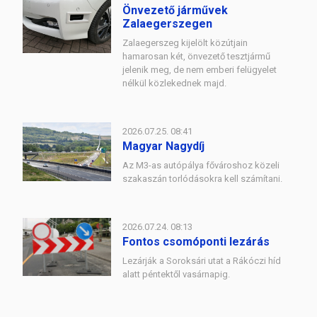
Önvezető járművek
Zalaegerszegen
Zalaegerszeg kijelölt közútjain
hamarosan két, önvezető tesztjármű
jelenik meg, de nem emberi felügyelet
nélkül közlekednek majd.
2026.07.25. 08:41
Magyar Nagydíj
Az M3-as autópálya fővároshoz közeli
szakaszán torlódásokra kell számítani.
2026.07.24. 08:13
Fontos csomóponti lezárás
Lezárják a Soroksári utat a Rákóczi híd
alatt péntektől vasárnapig.