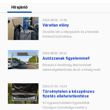
Hírajánló
2026.08.06. 12:06
Váratlan előny
Olcsóbb lett a villanyautók és a hibridek
kötelező biztosítása.
2026.08.02. 09:32
Autózzanak figyelemmel!
Elmarad a rendőrség által tervezett
sebességellenőrzési akció a hőség miatt.
2026.07.30. 14:24
Törvénytelen a készpénzes
fizetés ellehetetlenítése
A Fogyasztóvédelmi Egyesületek
Országos Szövetsége szerint a