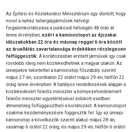
Az Építési és Közlekedési Minisztérium úgy döntött, hogy
mivel a nehéz tehergépjárművek hétvégi
forgalomkorlátozása a pünkösdi hétvégén 48 órán át
lenne érvényben,
ezért a kamionstopot az éjszakai
időszakokban 22 óra és másnap reggel 6 óra között
az áruellátás zavartalansága érdekében részlegesen
felfüggesztik.
A korlátozásban érintett járművek így csak
rövidebb ideig nem közlekedhetnek a magyar utakon. Az
ünnepekre tekintettel a kamionstop főszabály szerint
május 27-én, szombaton 22 órától május 29-én, hétfőn 22
óráig lenne érvényben. A hatályos rendelkezések alapján a
közlekedésért felelős miniszter a környezetvédelemért
felelős miniszter egyetértésével indokolt esetben
átmenetileg felfüggesztheti a korlátozást. A kamionstopot
szakmai kezdeményezésre függesztik fel. Így az ünnepi
kamionstop a következők szerint alakul: május 28-án,
vasárnap 6 órától 22 óráig, és május 29-én, hétfőn 6 órától