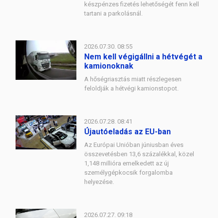
készpénzes fizetés lehetőségét fenn kell
tartani a parkolásnál.
2026.07.30. 08:55
Nem kell végigállni a hétvégét a
kamionoknak
A hőségriasztás miatt részlegesen
feloldják a hétvégi kamionstopot.
2026.07.28. 08:41
Újautóeladás az EU-ban
Az Európai Unióban júniusban éves
összevetésben 13,6 százalékkal, közel
1,148 millióra emelkedett az új
személygépkocsik forgalomba
helyezése.
2026.07.27. 09:18