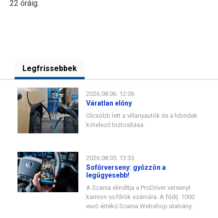
22 óráig.
Legfrissebbek
2026.08.06. 12:06
Váratlan előny
Olcsóbb lett a villanyautók és a hibridek
kötelező biztosítása.
2026.08.05. 13:33
Sofőrverseny: győzzön a
legügyesebb!
A Scania elindítja a ProDriver versenyt
kamion sofőrök számára. A fődíj: 1000
euró értékű Scania Webshop utalvány.