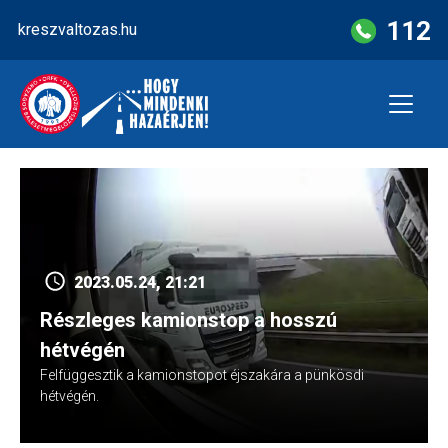
Skip
112
kreszvaltozas.hu
to
content
2023.05.24, 21:21
Részleges kamionstop a hosszú
hétvégén
Felfüggesztik a kamionstopot éjszakára a pünkösdi
hétvégén.