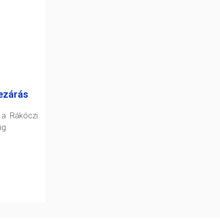
ezárás
 a Rákóczi
ig.