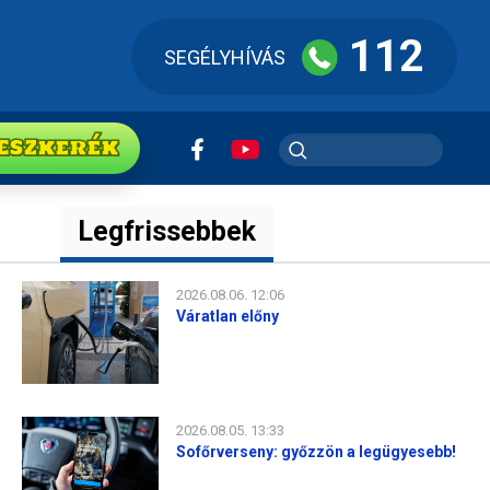
112
SEGÉLYHÍVÁS
ESZkerék
Legfrissebbek
2026.08.06. 12:06
Váratlan előny
2026.08.05. 13:33
Sofőrverseny: győzzön a legügyesebb!