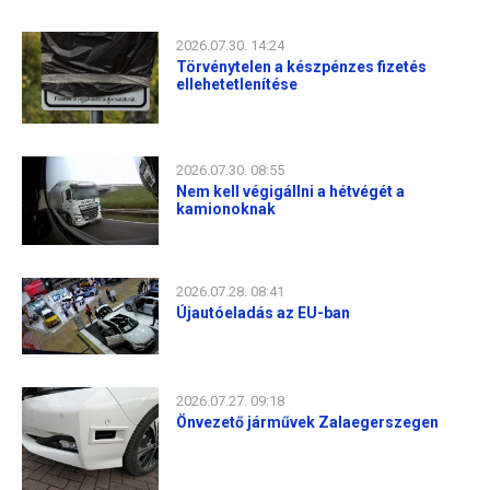
2026.07.30. 14:24
Törvénytelen a készpénzes fizetés
ellehetetlenítése
2026.07.30. 08:55
Nem kell végigállni a hétvégét a
kamionoknak
2026.07.28. 08:41
Újautóeladás az EU-ban
2026.07.27. 09:18
Önvezető járművek Zalaegerszegen