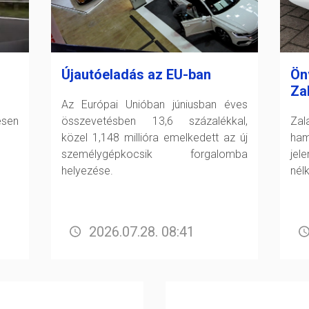
Újautóeladás az EU-ban
Ön
Za
Az Európai Unióban júniusban éves
esen
összevetésben 13,6 százalékkal,
Zal
közel 1,148 millióra emelkedett az új
ham
személygépkocsik forgalomba
jel
helyezése.
nél
2026.07.28. 08:41