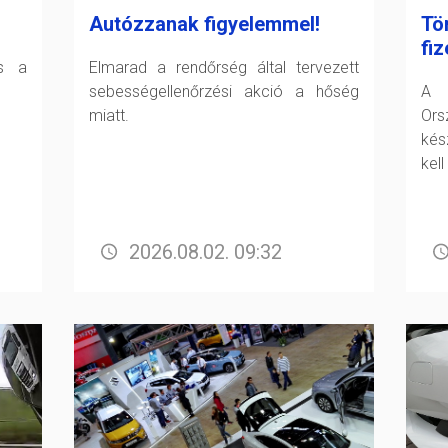
Autózzanak figyelemmel!
Tö
fiz
és a
Elmarad a rendőrség által tervezett
sebességellenőrzési akció a hőség
A F
miatt.
Or
kés
kell
2026.08.02. 09:32