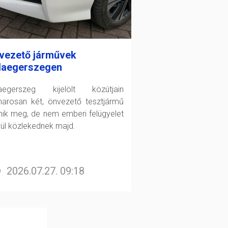
vezető járművek
laegerszegen
aegerszeg kijelölt közútjain
arosan két, önvezető tesztjármű
enik meg, de nem emberi felügyelet
kül közlekednek majd.
2026.07.27. 09:18