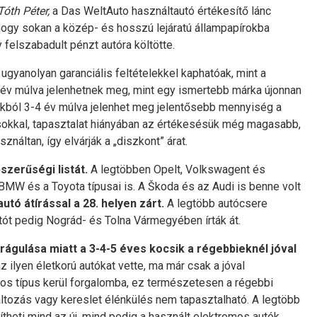
Tóth Péter,
a Das WeltAuto használtautó értékesítő lánc
hogy sokan a közép- és hosszú lejáratú állampapírokba
 felszabadult pénzt autóra költötte.
ugyanolyan garanciális feltételekkel kaphatóak, mint a
 év múlva jelenhetnek meg, mint egy ismertebb márka újonnan
ákból 3-4 év múlva jelenhet meg jelentősebb mennyiség a
pusokkal, tapasztalat hiányában az értékesésük még magasabb,
áltan, így elvárják a „diszkont” árat.
zerűségi listát.
A legtöbben Opelt, Volkswagent és
 BMW és a Toyota típusai is. A Škoda és az Audi is benne volt
utó átírással a 28. helyen zárt.
A legtöbb autócsere
ót pedig Nográd- és Tolna Vármegyében írták át.
drágulása miatt a 3-4-5 éves kocsik a régebbieknél jóval
ilyen életkorú autókat vette, ma már csak a jóval
os típus kerül forgalomba, ez természetesen a régebbi
áltozás vagy kereslet élénkülés nem tapasztalható. A legtöbb
ítheti mind az új, mind pedig a használt elektromos autók