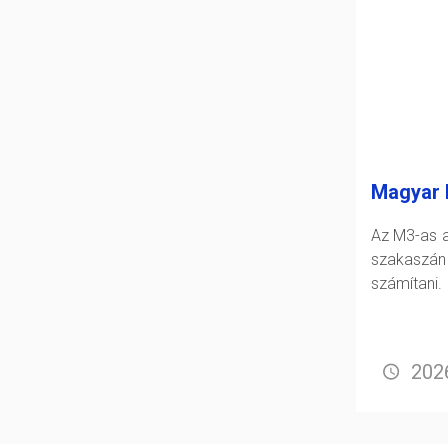
Magyar 
Az M3-as a
szakasz
számítani.
2026