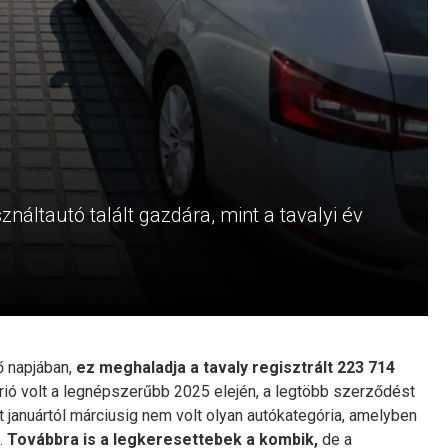
áltautó talált gazdára, mint a tavalyi év
ő napjában,
ez meghaladja a tavaly regisztrált 223 714
rió volt a legnépszerűbb 2025 elején, a legtöbb szerződést
januártól márciusig nem volt olyan autókategória, amelyben
.
Továbbra is a legkeresettebek a kombik,
de a