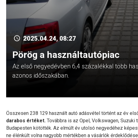
2025.04.24, 08:27
Pörög a használtautópiac
Az első negyedévben 6,4 százalékkal több haszn
azonos időszakában.
Összesen 238 129 használt autó adásvétel történt az év els
darabos értéket.
Továbbra is az Opel, Volkswagen, Suzuki t
Budapesten kötötték. Az elmúlt év utolsó negyedéhez képest 
ne élénkült volna nagyobb mértékben a vásárlók érdeklődése