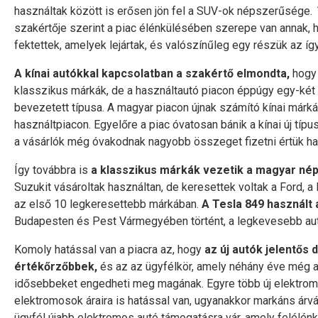
használtak között is erősen jön fel a SUV-ok népszerűsége.
szakértője szerint a piac élénkülésében szerepe van annak, 
fektettek, amelyek lejártak, és valószínűleg egy részük az így
A kínai autókkal kapcsolatban a szakértő elmondta,
hogy 
klasszikus márkák, de a használtautó piacon éppúgy egy-két
bevezetett típusa. A magyar piacon újnak számító kínai márk
használtpiacon. Egyelőre a piac óvatosan bánik a kínai új tí
a vásárlók még óvakodnak nagyobb összeget fizetni értük haszn
Így továbbra is
a klasszikus márkák vezetik a magyar néps
Suzukit vásároltak használtan, de keresettek voltak a Ford, a
az első 10 legkeresettebb márkában.
A Tesla 849 használt a
Budapesten és Pest Vármegyében történt, a legkevesebb aut
Komoly hatással van a piacra az, hogy
az új autók jelentős 
értékőrzőbbek,
és az az ügyfélkör, amely néhány éve még az 
idősebbeket engedheti meg magának. Egyre több új elektrom
elektromosok áraira is hatással van, ugyanakkor markáns árv
ügyfél újabb elektromos autó támogatásra vár, amely felélénk