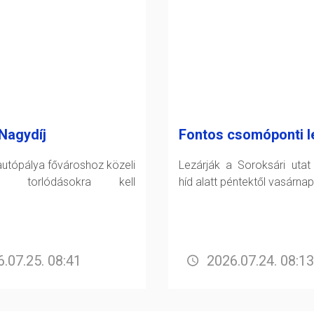
Nagydíj
Fontos csomóponti l
utópálya fővároshoz közeli
Lezárják a Soroksári utat
án torlódásokra kell
híd alatt péntektől vasárnap
.07.25. 08:41
2026.07.24. 08:13