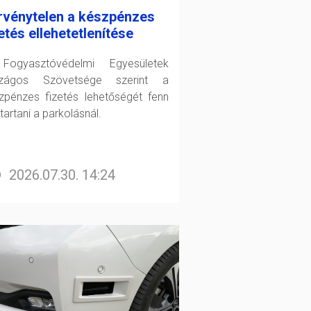
rvénytelen a készpénzes
etés ellehetetlenítése
ogyasztóvédelmi Egyesületek
szágos Szövetsége szerint a
zpénzes fizetés lehetőségét fenn
 tartani a parkolásnál.
2026.07.30. 14:24