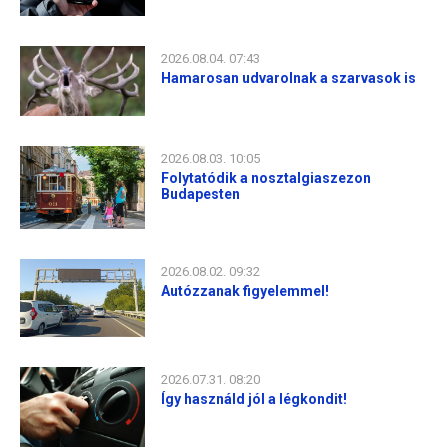
2026.08.04. 07:43
Hamarosan udvarolnak a szarvasok is
2026.08.03. 10:05
Folytatódik a nosztalgiaszezon
Budapesten
2026.08.02. 09:32
Autózzanak figyelemmel!
2026.07.31. 08:20
Így használd jól a légkondit!