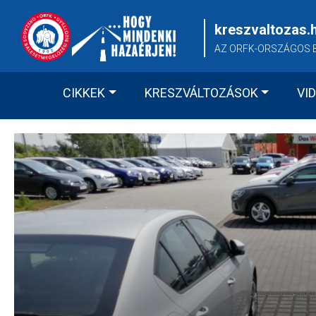
Skip
to
kreszvaltozas.
content
AZ ORFK-ORSZÁGOS 
CIKKEK
KRESZVÁLTOZÁSOK
VI